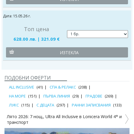
Датa: 15.05.26 г.
Топ цена
628.00 лв. | 321.09 €
ИЗТЕКЛА
ПОДОБНИ ОФЕРТИ
ALL INCLUSIVE
(41)
СПА & РЕЛАКС
(208)
НА МОРЕ
(151)
ПЪРВА ЛИНИЯ
(29)
ГРАДОВЕ
(269)
ЛУКС
(115)
С ДЕЦАТА
(297)
РАННИ ЗАПИСВАНИЯ
(133)
и
Ultra all inclusive лято на морският бряг в PERRE DELTA
RESORT & SPA 5* и транспорт!