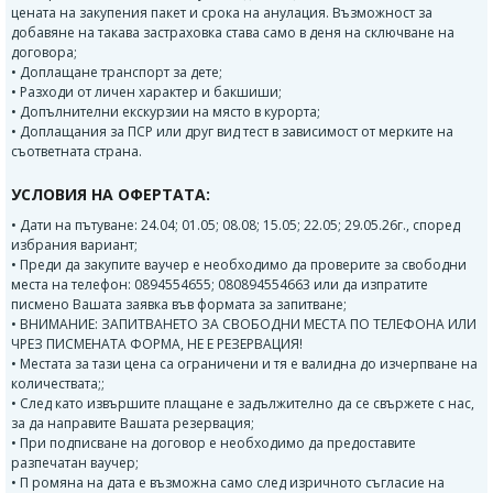
цената на закупения пакет и срока на анулация. Възможност за
добавяне на такава застраховка става само в деня на сключване на
договора;
• Доплащане транспорт за дете;
• Разходи от личен характер и бакшиши;
• Допълнителни екскурзии на място в курорта;
• Доплащания за ПСР или друг вид тест в зависимост от мерките на
съответната страна.
УСЛОВИЯ НА ОФЕРТАТА:
• Дати на пътуване: 24.04; 01.05; 08.08; 15.05; 22.05; 29.05.26г., според
избрания вариант;
• Преди да закупите ваучер е необходимо да проверите за свободни
места на телефон: 0894554655; 080894554663 или да изпратите
писмено Вашата заявка във формата за запитване;
• ВНИМАНИЕ: ЗАПИТВАНЕТО ЗА СВОБОДНИ МЕСТА ПО ТЕЛЕФОНА ИЛИ
ЧРЕЗ ПИСМЕНАТА ФОРМА, НЕ Е РЕЗЕРВАЦИЯ!
• Местата за тази цена са ограничени и тя е валидна до изчерпване на
количествата;;
• След като извършите плащане е задължително да се свържете с нас,
за да направите Вашата резервация;
• При подписване на договор е необходимо да предоставите
разпечатан ваучер;
• П ромяна на дата е възможна само след изричното съгласие на