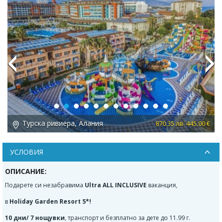
Previous
Next
Турска ривиера, Алания
00 €
663.03 лв. 339.00 €
УСЛОВИЯ
ОПИСАНИЕ:
Подарете си
незабравима
Ultra ALL INCLUSIVE
ваканция,
в
Holiday Garden Resort 5*!
10 дни/ 7 нощувки
, транспорт и безплатно за дете до 11.99 г.