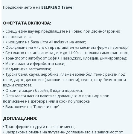
Предложението е на
BELPREGO Travel
!
ОФЕРТАТА ВКЛЮЧВА:
• Срещу един ваучер предплащате на човек, при двойно/ тройно
настаняване, за:
• 7 нощувки на база Ultra All Inclusive на човек;
• Обслужване на място от представител на местната фирма партньор;
• Безплатно настаняване на дете до 11.99 г. - заплаща само транспорт;
• Транспорт с автобус от София, Пазарджик, Пловдив, Димитровград;
• Магистрални и фериботни такси;
• Медицинска застраховка;
• Турска баня, сауна, аеробика, плажен волейбол, тенис ракети под
наем, дартс, дискотека (напитки - платени), скуош, кану, безмоторни
водни спортове;
• Открит и закрит басейн, 3 водни пързалки;
• Останалата част от пакета се доплаща към партньора при
подписване на договора или в срок по уговорка;
• Виж повече на "Прочети още".
ДОПЛАЩАНИЯ:
• Трансферите от други населени места;
• Застраховка отмяна на пътуване- доплащането е в зависимост от