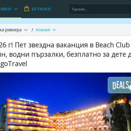
ИВКИ
ИГРАЧКИ
ка ривиера
Алания
6 г! Пет звездна ваканция в Beach Club
йн, водни пързалки, безплатно за дете 
egoTravel