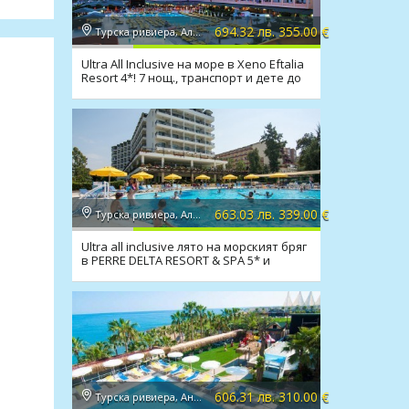
694.32 лв. 355.00 €
Турска ривиера, Алания
Ultra All Inclusive на море в Xeno Eftalia
Resort 4*! 7 нощ., транспорт и дете до
11.99 г.
663.03 лв. 339.00 €
Турска ривиера, Алания
Ultra all inclusive лято на морският бряг
в PERRE DELTA RESORT & SPA 5* и
транспорт!
606.31 лв. 310.00 €
Турска ривиера, Анталия