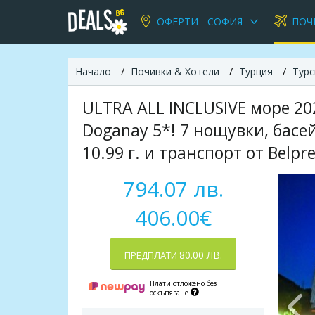
ОФЕРТИ - СОФИЯ
ПОЧ
Начало
Почивки & Хотели
Турция
Турс
ULTRA ALL INCLUSIVE море 202
Doganay 5*! 7 нощувки, басе
10.99 г. и транспорт от Belpr
794.07 лв.
406.00€
80.00 ЛВ.
ПРЕДПЛАТИ
Плати отложено без
оскъпяване