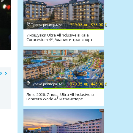
729.53 лв. 373.00 €
Турска ривиера, Алания
7 нощувки Ultra All nclusive в Kaia
Coracesium 4*, Алания и транспорт
ИЯ
870.35 лв. 445.00 €
Турска ривиера, Алания
Лято 2026: 7 нощ., Ultra All Inclusive в
Lonicera World 4* и транспорт