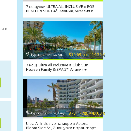
7 нощувки ULTRA ALL INCLUSIVE в EOS
BEACH RESORT 4*, Алания, Анталия и
транспорт
ли в
810.69 лв. 414.50 €
Турска ривиера, Анталия
7 нощ. Ultra All Inclusive в Club Sun
Heaven Family & SPA 5*, Алания +
транспорт
878.17 лв. 449.00 €
Турска ривиера, Сиде
Ultra All Inclusive на море в Asteria
Bloom Side 5*, 7 нощувки и транспорт