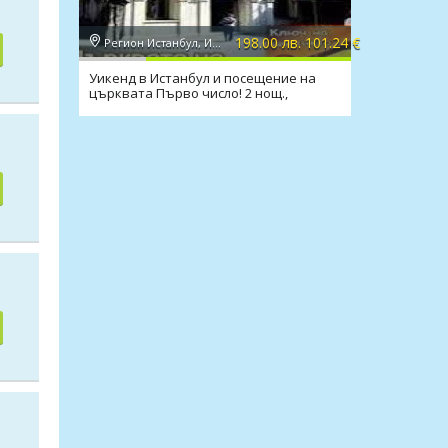
198.00 лв. 101.24 €
Регион Истанбул, Истанбул
Уикенд в Истанбул и посещение на
църквата Първо число! 2 нощ.,
закуски, транспорт