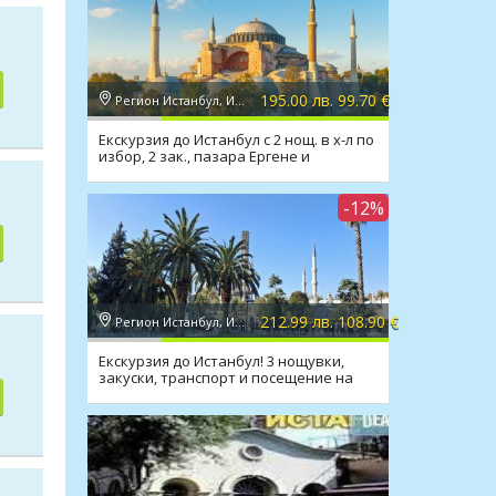
195.00 лв. 99.70 €
Регион Истанбул, Истанбул
Екскурзия до Истанбул с 2 нощ. в х-л по
избор, 2 зак., пазара Ергене и
транспорт
-12%
212.99 лв. 108.90 €
Регион Истанбул, Истанбул
Екскурзия до Истанбул! 3 нощувки,
закуски, транспорт и посещение на
Одрин