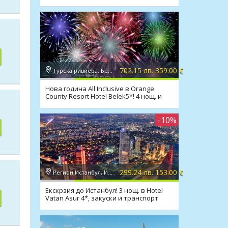
702.15 лв. 359.00 €
Турска ривиера, Белек
Нова година All Inclusive в Orange
County Resort Hotel Belek5*! 4 нощ. и
транспорт
-10%
299.24 лв. 153.00 €
Регион Истанбул, Истанбул
Екскрзия до Истанбул! 3 нощ. в Hotel
Vatan Asur 4*, закуски и транспорт