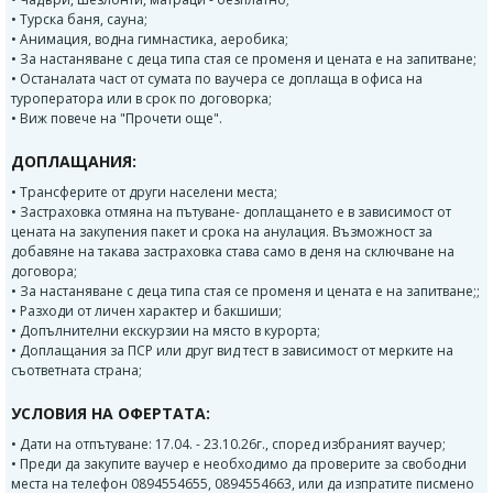
• Турска баня, сауна;
• Анимация, водна гимнастика, аеробика;
• За настаняване с деца типа стая се променя и цената е на запитване;
• Останалата част от сумата по ваучера се доплаща в офиса на
туроператора или в срок по договорка;
• Виж повече на "Прочети още".
ДОПЛАЩАНИЯ:
• Трансферите от други населени места;
• Застраховка отмяна на пътуване- доплащането е в зависимост от
цената на закупения пакет и срока на анулация. Възможност за
добавяне на такава застраховка става само в деня на сключване на
договора;
• За настаняване с деца типа стая се променя и цената е на запитване;;
• Разходи от личен характер и бакшиши;
• Допълнителни екскурзии на място в курорта;
• Доплащания за ПСР или друг вид тест в зависимост от мерките на
съответната страна;
УСЛОВИЯ НА ОФЕРТАТА:
• Дати на отпътуване: 17.04. - 23.10.26г., според избраният ваучер;
• Преди да закупите ваучер е необходимо да проверите за свободни
места на телефон 0894554655, 0894554663, или да изпратите писмено