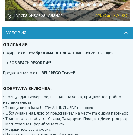
Previous
Next
Турска ривиера, Алания
 €
870.35 лв. 445.00 €
УСЛОВИЯ
ОПИСАНИЕ:
Подарете си
незабравима ULTRA ALL INCLUSIVE
ваканция
в
EOS BEACH RESORT 4*
!
Предложението е на
BELPREGO Travel
!
ОФЕРТАТА ВКЛЮЧВА:
• Срещу един ваучер предплащате на човек, при двойно/ тройно
настаняване, за:
• 7 нощувки на база ULTRA ALL INCLUSIVE на човек;
• Обслужване на място от представител на местната фирма партньор;
• Транспорт с автобус от София, Пазарджик, Пловдив, Димитровград;
• Магистрални и фериботни такси;
• Медицинска застраховка;
• Чадъри, шезлонти, матраци - безплатно;