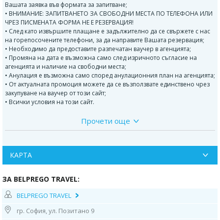
Вашата заявка във формата за запитване;
• ВНИМАНИЕ: ЗАПИТВАНЕТО ЗА СВОБОДНИ МЕСТА ПО ТЕЛЕФОНА ИЛИ
ЧРЕЗ ПИСМЕНАТА ФОРМА НЕ Е РЕЗЕРВАЦИЯ!
• След като извършите плащане е задължително да се свържете с нас
на горепосочените телефони, за да направите Вашата резервация;
• Необходимо да предоставите разпечатан ваучер в агенцията;
• Промяна на дата е възможна само след изричното съгласие на
агенцията и наличие на свободни места;
• Анулация е възможна само според анулационния план на агенцията;
• От актуалната промоция можете да се възползвате единствено чрез
закупуване на ваучер от този сайт;
• Всички условия на този сайт.
Прочети още
Разположение:
Хотелът се намира на 98 км от летището в Анталия,
на 22 км от гр. Алания и на 3 км от селището Турклер, на брега на
морето. Хотелът е построен през 1990 година, обща площ 9 000м2.
КАРТА
Последно реновиран през 2018 година.
ЗА BELPREGO TRAVEL:
В стаите:
Хотелът разполага с едно 6-етажна сграда, и четири 4-5
етажни корпуса - общо 250 стаи. Стаите разполага с индивидуален
BELPREGO TRAVEL
климатик, телевизор, телефон, баня с душ, сешоар, балкон, мини-бар
(в деня на пристигане е заредена вода безплатно), сейф (платен), Wi Fi
гр. София, ул. Позитано 9
(платен), под - теракота или ламинат. Почистване на стаите -