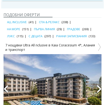
ПОДОБНИ ОФЕРТИ
ALL INCLUSIVE
(41)
СПА & РЕЛАКС
(208)
НА МОРЕ
(151)
ПЪРВА ЛИНИЯ
(29)
ГРАДОВЕ
(269)
ЛУКС
(115)
С ДЕЦАТА
(297)
РАННИ ЗАПИСВАНИЯ
(133)
Лято 2026: 7 нощ., Ultra All Inclusive в Lonicera World 4* и
U
транспорт