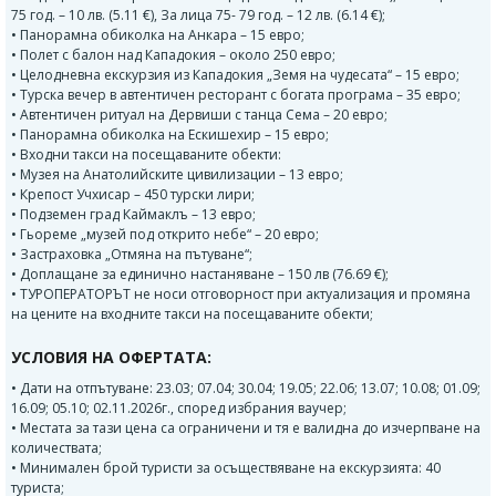
75 год. – 10 лв. (5.11 €), За лица 75- 79 год. – 12 лв. (6.14 €);
• Панорамна обиколка на Анкара – 15 евро;
• Полет с балон над Кападокия – около 250 евро;
• Целодневна екскурзия из Кападокия „Земя на чудесата“ – 15 евро;
• Турска вечер в автентичен ресторант с богата програма – 35 евро;
• Автентичен ритуал на Дервиши с танца Сема – 20 евро;
• Панорамна обиколка на Ескишехир – 15 евро;
• Входни такси на посещаваните обекти:
• Музея на Анатолийските цивилизации – 13 евро;
• Крепост Учхисар – 450 турски лири;
• Подземен град Каймаклъ – 13 евро;
• Гьореме „музей под открито небе“ – 20 евро;
• Застраховка „Отмяна на пътуване“;
• Доплащане за единично настаняване – 150 лв (76.69 €);
• ТУРОПЕРАТОРЪТ не носи отговорност при актуализация и промяна
на цените на входните такси на посещаваните обекти;
УСЛОВИЯ НА ОФЕРТАТА:
• Дати на отпътуване: 23.03; 07.04; 30.04; 19.05; 22.06; 13.07; 10.08; 01.09;
16.09; 05.10; 02.11.2026г., според избрания ваучер;
• Местата за тази цена са ограничени и тя е валидна до изчерпване на
количествата;
• Минимален брой туристи за осъществяване на екскурзията: 40
туриста;