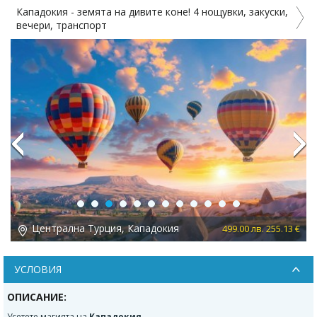
Кападокия - земята на дивите коне! 4 нощувки, закуски,
вечери, транспорт
н
Previous
Next
Централна Турция, Кападокия
 €
499.00 лв. 255.13 €
УСЛОВИЯ
ОПИСАНИЕ:
Усетете магията на
Кападокия
,