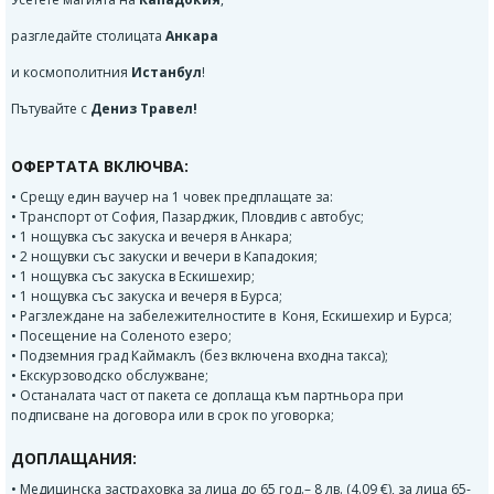
разгледайте столицата
Анкара
и космополитния
Истанбул
!
Пътувайте с
Дениз Травел!
ОФЕРТАТА ВКЛЮЧВА:
• Срещу един ваучер на 1 човек предплащате за:
• Транспорт от София, Пазарджик, Пловдив с автобус;
• 1 нощувка със закуска и вечеря в Анкара;
• 2 нощувки със закуски и вечери в Кападокия;
• 1 нощувка със закуска в Ескишехир;
• 1 нощувка със закуска и вечеря в Бурса;
• Рагзлеждане на забележителностите в Коня, Ескишехир и Бурса;
• Посещение на Соленото езеро;
• Подземния град Каймаклъ (без включена входна такса);
• Екскурзоводско обслужване;
• Останалата част от пакета се доплаща към партньора при
подписване на договора или в срок по уговорка;
ДОПЛАЩАНИЯ:
• Медицинска застраховка за лица до 65 год.– 8 лв. (4.09 €), за лица 65-