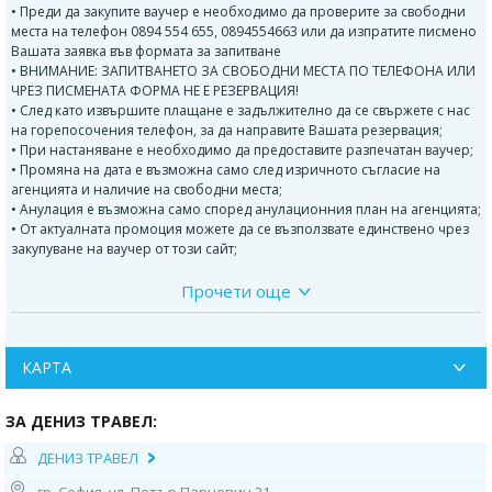
• Преди да закупите ваучер е необходимо да проверите за свободни
места на телефон 0894 554 655, 0894554663 или да изпратите писмено
Вашата заявка във формата за запитване
• ВНИМАНИЕ: ЗАПИТВАНЕТО ЗА СВОБОДНИ МЕСТА ПО ТЕЛЕФОНА ИЛИ
ЧРЕЗ ПИСМЕНАТА ФОРМА НЕ Е РЕЗЕРВАЦИЯ!
• След като извършите плащане е задължително да се свържете с нас
на горепосочения телефон, за да направите Вашата резервация;
• При настаняване е необходимо да предоставите разпечатан ваучер;
• Промяна на дата е възможна само след изричното съгласие на
агенцията и наличие на свободни места;
• Анулация е възможна само според анулационния план на агенцията;
• От актуалната промоция можете да се възползвате единствено чрез
закупуване на ваучер от този сайт;
Прочети още
Програма:
1 ден -
Отпътуване от София в 19:00ч от Александър Невски, от
Пазаржик 20.00ч. от Шел Пазарджик, от Пловдив в 20:45 ч от OMV до
хотел
КАРТА
"Санкт Петербург". Преминаване през ГКПП Кап. Андреево. Нощен
ЗА ДЕНИЗ ТРАВЕЛ:
преход.
ДЕНИЗ ТРАВЕЛ
2 ден -
Пристигане в Анкара разглеждане на града. Посещение на
Мавзолея на Кемал Ататюрк. Възможност за разглеждане на Музея на