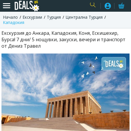
Начало
Екскурзии
Турция
Централна Турция
USER
Кападокия
Екскурзия до Анкара, Кападокия, Коня, Ескишехир,
Бурса! 7 дни/ 5 нощувки, закуски, вечери и транспорт
от Дениз Травел