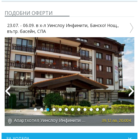
ПОДОБНИ ОФЕРТИ
23.07. - 06.09. в х-л Уинслоу Инфинити, Банско! Нощ.,
A
вътр. басейн, СПА
Previous
Next
Апартхотел Уинслоу Инфинити 3*, Банско
 €
39.12 лв. 20.00 €
ЗА ХОТЕЛА