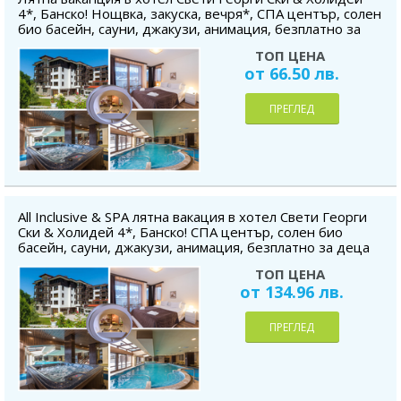
4*, Банско! Нощвка, закуска, вечря*, СПА център, солен
био басейн, сауни, джакузи, анимация, безплатно за
деца до 4,99г
ТОП ЦЕНА
от 66.50 лв.
ПРЕГЛЕД
All Inclusive & SPA лятна вакация в хотел Свети Георги
Ски & Холидей 4*, Банско! СПА център, солен био
басейн, сауни, джакузи, анимация, безплатно за деца
до 4,99г
ТОП ЦЕНА
от 134.96 лв.
ПРЕГЛЕД