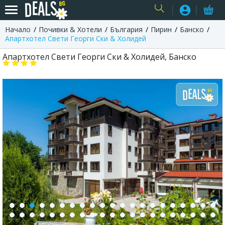
Начало
Почивки & Хотели
България
Пирин
Банско
USER
Апартхотел Свети Георги Ски & Холидей
Апартхотел Свети Георги Ски & Холидей, Банско