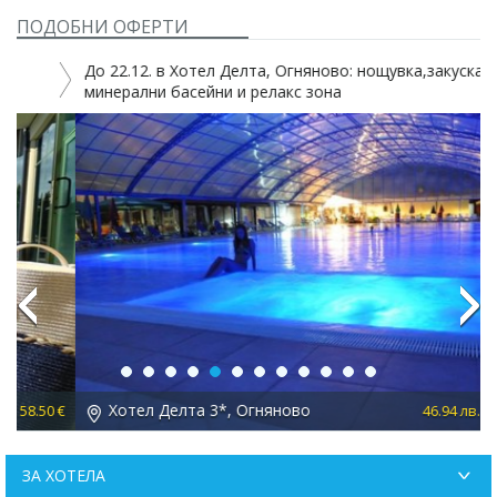
ПОДОБНИ ОФЕРТИ
До 22.12. в Хотел Делта, Огняново: нощувка,закуска,
2
минерални басейни и релакс зона
Previous
Next
Хотел Делта 3*, Огняново
 €
46.94 лв. 24.00 €
ЗА ХОТЕЛА