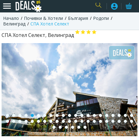
Начало
Почивки & Хотели
България
Родопи
USER
Велинград
СПА Хотел Селект
СПА Хотел Селект, Велинград