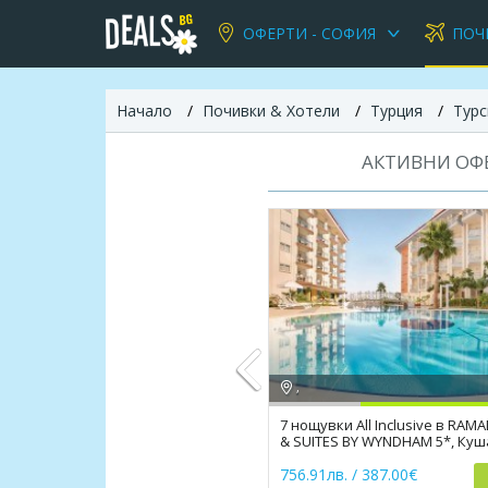
ОФЕРТИ - СОФИЯ
ПОЧ
Начало
Почивки & Хотели
Турция
Турс
АКТИВНИ ОФЕ
,
7 нощувки All Inclusive в RAM
& SUITES BY WYNDHAM 5*, Ку
Previous
756.91лв. / 387.00€