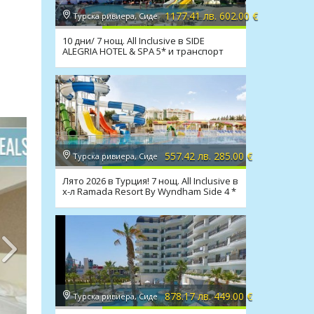
1177.41 лв. 602.00 €
Турска ривиера, Сиде
10 дни/ 7 нощ. All Inclusive в SIDE
ALEGRIA HOTEL & SPA 5* и транспорт
557.42 лв. 285.00 €
Турска ривиера, Сиде
Лято 2026 в Турция! 7 нощ. All Inclusive в
х-л Ramada Resort By Wyndham Side 4 *
878.17 лв. 449.00 €
Турска ривиера, Сиде