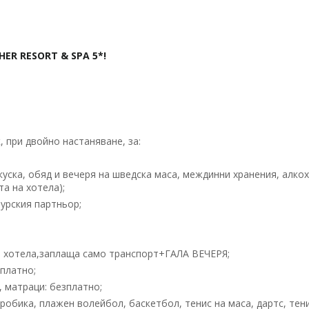
HER RESORT & SPA 5*
!
 при двойно настаняване, за:
закуска, обяд и вечеря на шведска маса, междинни хранения, алко
а на хотела);
урския партньор;
 в хотела,заплаща само транспорт+ГАЛА ВЕЧЕРЯ;
платно;
, матраци: безплатно;
еробика, плажен волейбол, баскетбол, тенис на маса, дартс, тен