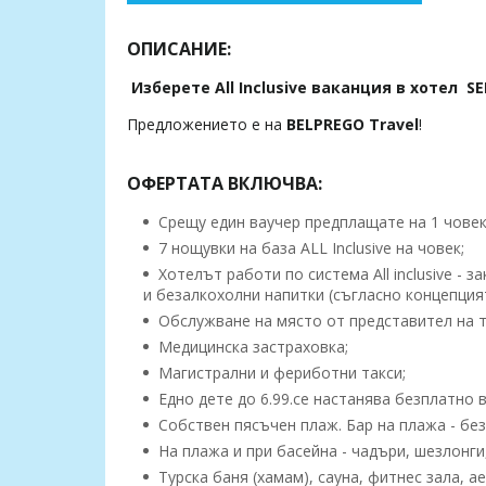
ОПИСАНИЕ:
Изберете
All Inclusive ваканция в хотел
SE
Предложението е на
BELPREGO Travel
!
ОФЕРТАТА ВКЛЮЧВА:
Срещу един ваучер предплащате на 1 човек,
7 нощувки на база ALL Inclusive на човек;
Хотелът работи по система All inclusive - 
и безалкохолни напитки (съгласно концепцият
Обслужване на място от представител на т
Медицинска застраховка;
Магистрални и фериботни такси;
Едно дете до 6.99.се настанява безплатно
Собствен пясъчен плаж. Бар на плажа - без
На плажа и при басейна - чадъри, шезлонги
Турска баня (хамам), сауна, фитнес зала, а