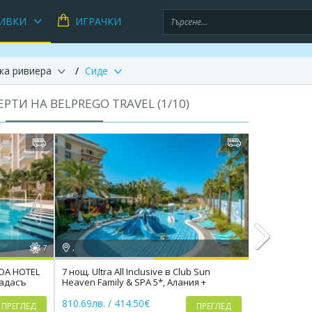
ИВКИ
ИГРАЧКИ
ка ривиера
Сиде
РТИ НА BELPREGO TRAVEL (
1
/
10
)
7
,
,
ADA HOTEL
7 нощ. Ultra All Inclusive в Club Sun
Лято 2026 в Т
шадасъ
Heaven Family & SPA 5*, Алания +
х-л Ramada 
Next
транспорт
810.69лв. / 414.50€
557.42лв. /
ПРЕГЛЕД
ПРЕГЛЕД