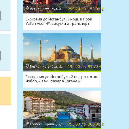
299.24 лв. 153.00 €
Регион Истанбул, Истанбул
Екскрзия до Истанбул! 3 нощ. в Hotel
Vatan Asur 4*, закуски и транспорт
195.00 лв. 99.70 €
Регион Истанбул, Истанбул
Екскурзия до Истанбул с 2 нощ. в х-л по
избор, 2 зак., пазара Ергене и
транспорт
753.00 лв. 385.00 €
Егейска Турция, Дидим