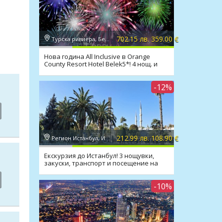
702.15 лв. 359.00 €
Турска ривиера, Белек
Нова година All Inclusive в Orange
County Resort Hotel Belek5*! 4 нощ. и
транспорт
-12%
212.99 лв. 108.90 €
Регион Истанбул, Истанбул
Екскурзия до Истанбул! 3 нощувки,
закуски, транспорт и посещение на
Одрин
-10%