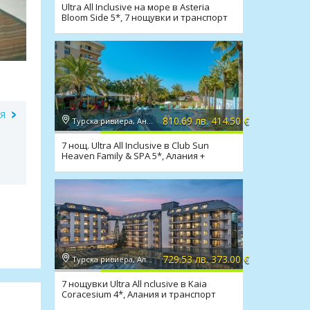
Ultra All Inclusive на море в Asteria
Bloom Side 5*, 7 нощувки и транспорт
ИЯ
810.69 лв. 414.50 €
Турска ривиера, Анталия
7 нощ. Ultra All Inclusive в Club Sun
Heaven Family & SPA 5*, Алания +
транспорт
729.53 лв. 373.00 €
Турска ривиера, Алания
7 нощувки Ultra All nclusive в Kaia
Coracesium 4*, Алания и транспорт