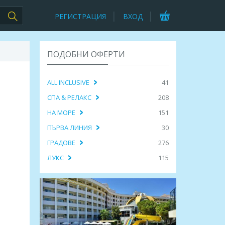
РЕГИСТРАЦИЯ
ВХОД
ПОДОБНИ ОФЕРТИ
ALL INCLUSIVE
41
СПА & РЕЛАКС
208
НА МОРЕ
151
ПЪРВА ЛИНИЯ
30
ГРАДОВЕ
276
ЛУКС
115
,
урция! 7 нощ. All Inclusive в
7 нощувки ULTRA ALL INCLUSIV в Beach
Resort By Wyndham Side 4 *
Club Doganay 5* и транспорт
 285.00€
723.66лв. / 370.00€
ПРЕГЛЕД
ПРЕГЛЕД