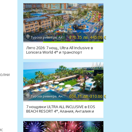
870.35 лв. 445.00 €
Турска ривиера, Алания
Лято 2026: 7 нощ., Ultra All Inclusive в
Lonicera World 4* и транспорт
холни
606.31 лв. 310.00 €
Турска ривиера, Анталия
7 нощувки ULTRA ALL INCLUSIVE в EOS
BEACH RESORT 4*, Алания, Анталия и
транспорт
ис