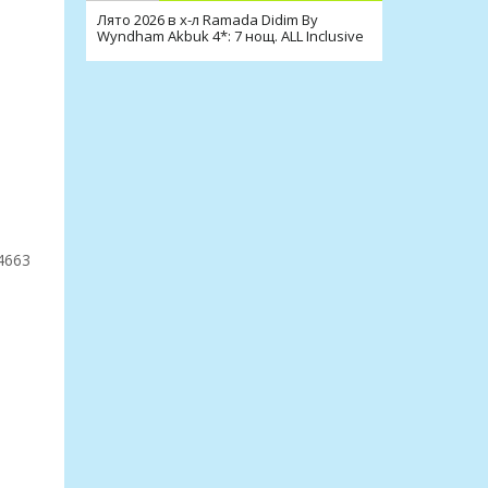
Лято 2026 в х-л Ramada Didim By
Wyndham Akbuk 4*: 7 нощ. ALL Inclusive
и транспорт
4663