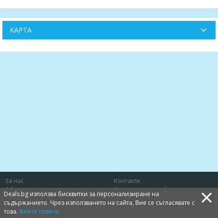
КАРТА
За нас
Контакти
×
Общи условия
Защита на потребителя
Deals.bg използва бисквитки за персонализиране на
Политика за лични данни
Бисквитки
съдържанието. Чрез използването на сайта, Вие се съгласявате с
това.
Вижте повече