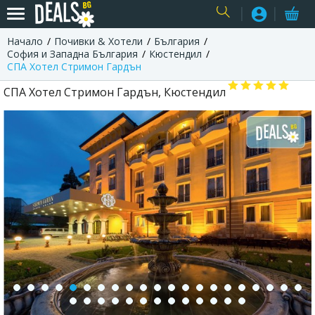
Начало
Почивки & Хотели
България
USER
София и Западна България
Кюстендил
СПА Хотел Стримон Гардън
СПА Хотел Стримон Гардън, Кюстендил