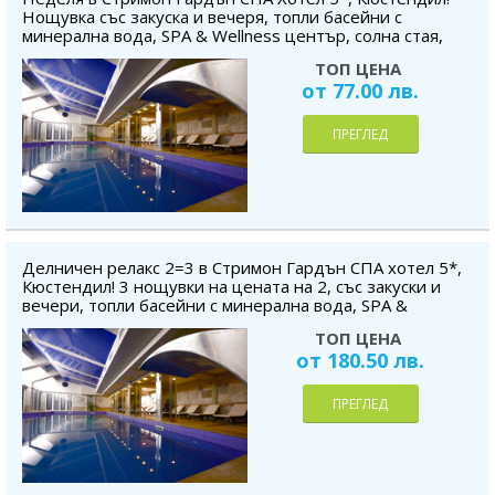
Нощувка със закуска и вечеря, топли басейни с
минерална вода, SPA & Wellness център, солна стая,
безплатно за дете до 5.99 г.
ТОП ЦЕНА
от 77.00 лв.
ПРЕГЛЕД
Делничен релакс 2=3 в Стримон Гардън СПА хотел 5*,
Кюстендил! 3 нощувки на цената на 2, със закуски и
вечери, топли басейни с минерална вода, SPA &
Wellness център, солна стая, безплатно за дете до 5.99
ТОП ЦЕНА
г.
от 180.50 лв.
ПРЕГЛЕД