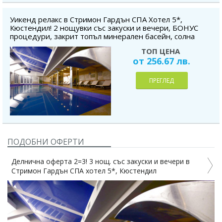
Уикенд релакс в Стримон Гардън СПА Хотел 5*,
Кюстендил! 2 нощувки със закуски и вечери, БОНУС
процедури, закрит топъл минерален басейн, солна
стая, SPA & Wellness център, безплатно за дете до 5.99
ТОП ЦЕНА
г.
от 256.67 лв.
ПРЕГЛЕД
ПОДОБНИ ОФЕРТИ
Делнична оферта 2=3! 3 нощ. със закуски и вечери в
Стримон Гардън СПА хотел 5*, Кюстендил