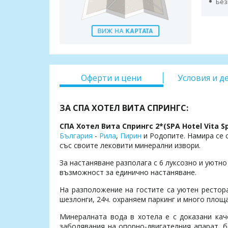
Без
Оферти и цени
Условия и д
ЗА СПА ХОТЕЛ ВИТА СПРИНГС:
СПА Хотел Вита Спрингс 2*(SPA Hotel Vita S
България
-
Рила
,
Пирин
и Родопите. Намира се 
със своите лековити минерални извори.
За настаняване разполага с 6 луксозно и уютно
възможност за единично настаняване.
На разположение на гостите са уютен рестора
шезлонги, 24ч. охраняем паркинг и много площа
Минералната вода в хотела е с доказани кач
заболявания на опорно-двигателния апарат, б