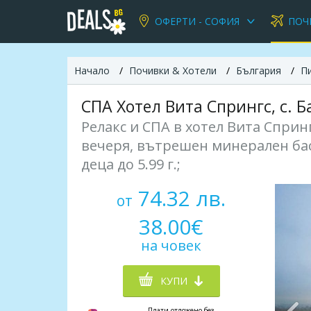
ОФЕРТИ - СОФИЯ
ПОЧ
Начало
Почивки & Хотели
България
П
СПА Хотел Вита Спрингс, с. Б
Релакс и СПА в хотел Вита Спринг
вечеря, вътрешен минерален басе
деца до 5.99 г.;
74.32 лв.
от
38.00€
на човек
КУПИ
Плати отложено без