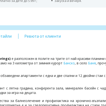
платно за дете до 5.99 г.;
Закуска и вечеря.
етайли
Ревюта от клиенти
prings)
е разположен в полите на трите от най-красиви планини 
само на 3 километра от зимния курорт
Банско
, в село
Баня
, про
 обзаведени апартаменти с една и две спални и 12 двойни стаи с
нт с лятна градина, конферента зала, минерален басейн с ча
дки за игра на децата.
ества за балнеолечение и профилактика на хронично-възпали
лагоприятна е и за следоперативна профилактика на стари тр