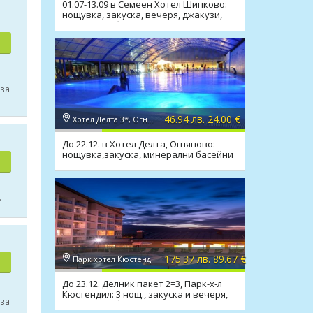
01.07-13.09 в Семеен Хотел Шипково:
нощувка, закуска, вечеря, джакузи,
сауна, мин. басейн
 за
46.94 лв. 24.00 €
Хотел Делта 3*, Огняново
До 22.12. в Хотел Делта, Огняново:
нощувка,закуска, минерални басейни
и релакс зона
.
175.37 лв. 89.67 €
Парк хотел Кюстендил 4*, Кюстендил
До 23.12. Делник пакет 2=3, Парк-х-л
Кюстендил: 3 нощ., закуска и вечеря,
 за
минерален басейн