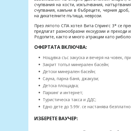
счупвания на кости, изкълчвания, натъртвани
счупвания, камъни в бъбреците, черния дроб, 
на дихателните пътища, неврози.
През лятото СПА хотел Вита Спрингс 3* се пре
предлагат разнообразни екскурзии и преходи 
Родопите, както и много атракции като риболов
ОФЕРТАТА ВКЛЮЧВА:
Нощувка със закуска и вечеря на човек, пр
Закрит топъл минерален басейн;
Детски минерален басейн;
Сауна, парна баня, джакузи;
Детска площадка;
Паркинг и интернет;
Туристическа такса и ДДС;
Едно дете до 5.99г. се настанява безплатно
ИЗБЕРЕТЕ ВАУЧЕР: