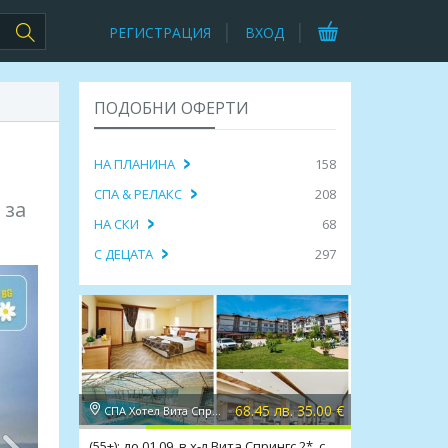
РЕГИСТРАЦИЯ
ВХОД
ПОДОБНИ ОФЕРТИ
НА ПЛАНИНА
158
СПА & РЕЛАКС
208
 за
НА СКИ
68
С ДЕЦАТА
297
68.45 лв. 35.00 €
СПА Хотел Вита Спрингс 2*, с. Баня
(55+): до 01.09. в х-л Вита Спрингс 2*, с.