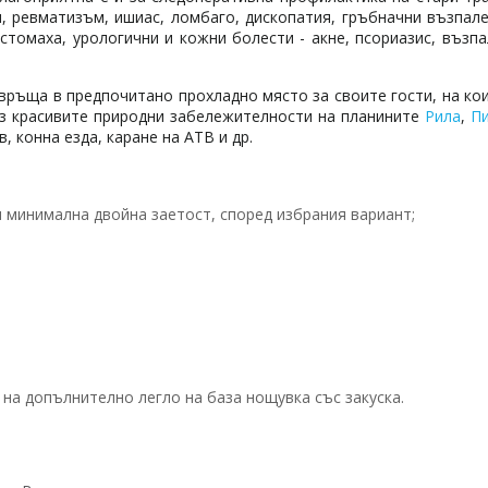
я, ревматизъм, ишиас, ломбаго, дископатия, гръбначни възпал
стомаха, урологични и кожни болести - акне, псориазис, възп
връща в предпочитано прохладно място за своите гости, на ко
из красивите природни забележителности на планините
Рила
,
П
, конна езда, каране на АТВ и др.
и минимална двойна заетост, според избрания вариант;
 на допълнително легло на база нощувка със закуска.