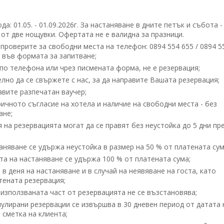
: 01.05. - 01.09.2026г. За настаняване в дните петък и събота -
 от две нощувки. Офертата не е валидна за празници.
проверите за свободни места на телефон: 0894 554 655 / 0894 5
 във формата за запитване;
по телефона или чрез писмената форма, не е резервация;
но да се свържете с нас, за да направите Вашата резервация;
вите разпечатан ваучер;
ичното съгласие на хотела и наличие на свободни места - без
ане;
 на резервацията могат да се правят без неустойка до 5 дни пр
таняване се удържа неустойка в размер на 50 % от платената сум
ата на настаняване се удържа 100 % от платената сума;
в деня на настаняване и в случай на неявяване на госта, като
тената резервация;
използваната част от резервацията не се възстановява;
улирани резервации се извършва в 30 дневен период от датата 
 сметка на клиента;