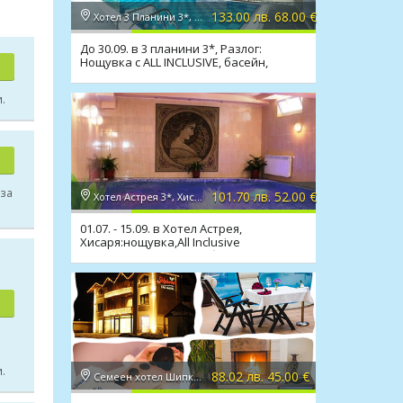
133.00 лв. 68.00 €
Хотел 3 Планини 3*, Банско
До 30.09. в 3 планини 3*, Разлог:
Нощувка с ALL INCLUSIVE, басейн,
релакс зона
.
 за
101.70 лв. 52.00 €
Хотел Астрея 3*, Хисаря
01.07. - 15.09. в Хотел Астрея,
Хисаря:нощувка,All Inclusive
Light,релакс зона,мин. басейн
.
88.02 лв. 45.00 €
Семеен хотел Шипково 3*, с. Шипково