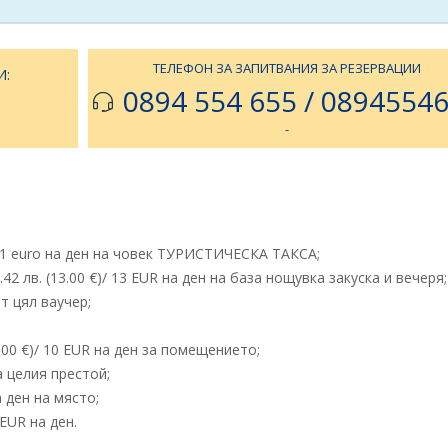
ТЕЛЕФОН ЗА ЗАПИТВАНИЯ ЗА РЕЗЕРВАЦИИ
И:
0894 554 655 / 0894554
-
1 euro на ден на човек ТУРИСТИЧЕСКА ТАКСА;
42 лв. (13.00 €)/ 13 EUR на ден на база нощувка закуска и вечеря;
т цял ваучер;
.00 €)/ 10 EUR на ден за помещението;
за целия престой;
а ден на място;
 EUR на ден.