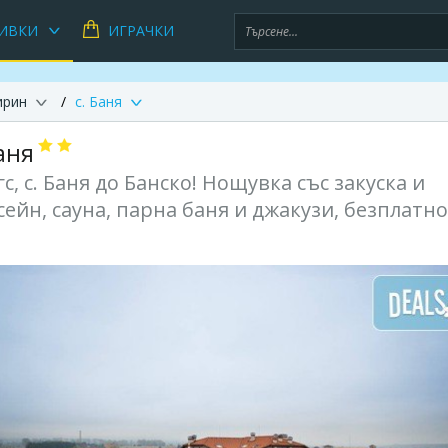
ИВКИ
ИГРАЧКИ
ирин
с. Баня
аня
с, с. Баня до Банско! Нощувка със закуска и
йн, сауна, парна баня и джакузи, безплатно