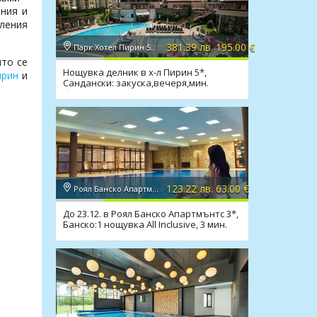
ения и
аления
381.39 лв. 195.00 €
Парк Хотел Пирин 5*, Сандански
ито се
Нощувка делник в х-л Пирин 5*,
ирин
и
Сандански: закуска,вечеря,мин.
басейн,масаж,лукс
123.22 лв. 63.00 €
Роял Банско Апартмънтс 3*, Банско
До 23.12. в Роял Банско Апартмънтс 3*,
Банско:1 нощувка All Inclusive, 3 мин.
джакузита