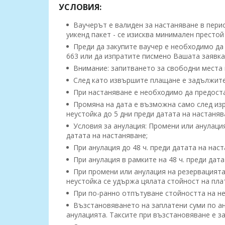
УСЛОВИЯ:
Ваучерът е валиден за настаняване в периода
уикенд пакет - се изисква минимален престой
Преди да закупите ваучер е необходимо да 
663 или да изпратите писмено Вашата заявка
Внимание: запитването за свободни места 
След като извършите плащане е задължител
При настаняване е необходимо да предоста
Промяна на дата е възможна само след изр
неустойка до 5 дни преди датата на настаняв
Условия за анулация: Промени или анулация
датата на настаняване;
При анулация до 48 ч. преди датата на нас
При анулация в рамките на 48 ч. преди дат
При промени или анулация на резервацията 
неустойка се удържа цялата стойност на пла
При по-ранно отпътуване стойността на не
Възстановяването на заплатени суми по ан
анулацията. Таксите при възстановяване е за