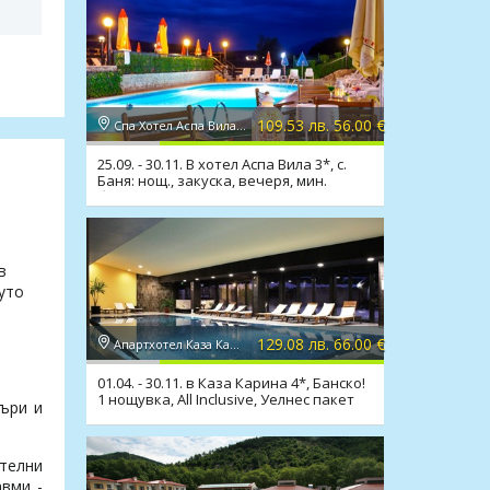
109.53 лв. 56.00 €
Спа Хотел Аспа Вила 3*, с. Баня
25.09. - 30.11. В хотел Аспа Вила 3*, с.
Баня: нощ., закуска, вечеря, мин.
басейн, СПА
в
чуто
129.08 лв. 66.00 €
Апартхотел Каза Карина 4*, Банско
01.04. - 30.11. в Каза Карина 4*, Банско!
1 нощувка, All Inclusive, Уелнес пакет
дъри и
телни
авми -