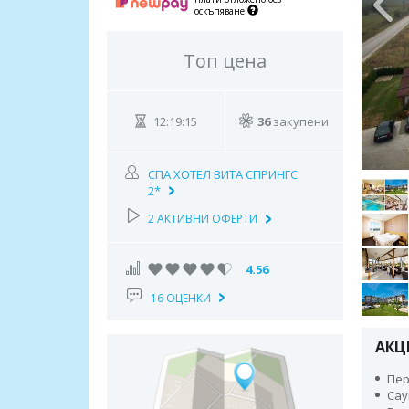
оскъпяване
Топ цена
12:19:14
36
закупени
СПА ХОТЕЛ ВИТА СПРИНГС
2*
2 АКТИВНИ ОФЕРТИ
4.56
16 ОЦЕНКИ
АКЦ
Пер
Сау