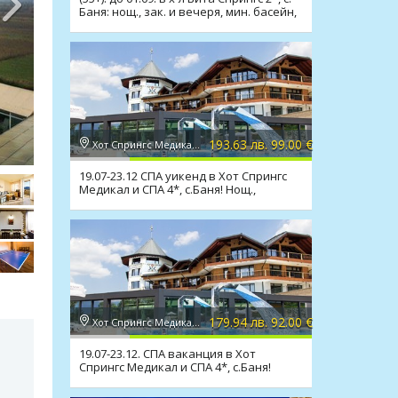
Баня: нощ., зак. и вечеря, мин. басейн,
СПА
193.63 лв. 99.00 €
Хот Спрингс Медикал и СПА 4*, с. Баня
19.07-23.12 СПА уикенд в Хот Спрингс
Медикал и СПА 4*, с.Баня! Нощ.,
закуска, вечеря
179.94 лв. 92.00 €
Хот Спрингс Медикал и СПА 4*, с. Баня
19.07-23.12. СПА ваканция в Хот
Спрингс Медикал и СПА 4*, с.Баня!
Нощ., закуска, вечеря