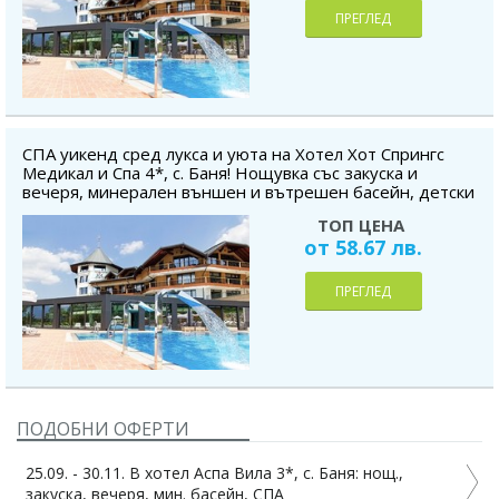
ПРЕГЛЕД
СПА уикенд сред лукса и уюта на Хотел Хот Спрингс
Медикал и Спа 4*, с. Баня! Нощувка със закуска и
вечеря, минерален външен и вътрешен басейн, детски
басейн, фитнес, дете до 5.99 г. - безплатно
ТОП ЦЕНА
от 58.67 лв.
ПРЕГЛЕД
ПОДОБНИ ОФЕРТИ
25.09. - 30.11. В хотел Аспа Вила 3*, с. Баня: нощ.,
закуска, вечеря, мин. басейн, СПА
з