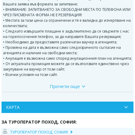
Вашата заявка във формата за запитване;
• ВНИМАНИЕ: ЗАПИТВАНЕТО ЗА СВОБОДНИ МЕСТА ПО ТЕЛЕФОНА ИЛИ
ЧРЕЗ ПИСМЕНАТА ФОРМА НЕ Е РЕЗЕРВАЦИЯ!
• Местата за тази цена са ограничени и тя е валидна до изчерпване на
количествата;
• След като извършите плащане е задължително да се свържете с нас
на горепосочения телефон, за да направите Вашата резервация;
• Необходимо да предоставите разпечатан ваучер в агенцията;
• Промяна на дата е възможна само след изричното съгласие на
агенцията и наличие на свободни места;
• Анулация е възможна само според анулационния план на агенцията;
• От актуалната промоция можете да се възползвате единствено чрез
закупуване на ваучер от този сайт;
• Всички условия на този сайт.
Прочети още
ПРОГРАМА
Отпътуване от София входа на стадион Васил Левски в 6.00ч по
маршрут София - Кулата -Серес- Керкини.
КАРТА
Пристигане в Серес - градът е основан от тракийското племе
сириопеони, което пълководецът на персийския цар Дарий - Мегабаз
ЗА ТУРОПЕРАТОР ПОХОД, СОФИЯ:
преселил в края на 6 век пр. Хр. в Азия. Името му се свързва с името на
неговите основатели. Споменава се от Херодот в 5 век пр. Хр. (Σῖρις), от
ТУРОПЕРАТОР ПОХОД, СОФИЯ
Тит Ливий в 59 г. пр. Хр. (Σίρας) и от други по-късни антични автори.