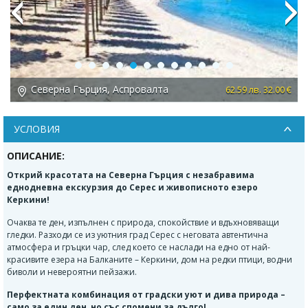
Previous
Next
Северна Гърция, Аспровалта
 €
62.59 лв. 32.00 €
УСЛОВИЯ
ОПИСАНИЕ:
Открий красотата на Северна Гърция с незабравима
еднодневна екскурзия до
Серес
и живописното езеро
Керкини
!
Очаква те ден, изпълнен с природа, спокойствие и вдъхновяващи
гледки. Разходи се из уютния град Серес с неговата автентична
атмосфера и гръцки чар, след което се наслади на едно от най-
красивите езера на Балканите – Керкини, дом на редки птици, водни
биволи и невероятни пейзажи.
Перфектната комбинация от градски уют и дива природа –
само за един ден, но със спомени за дълго!