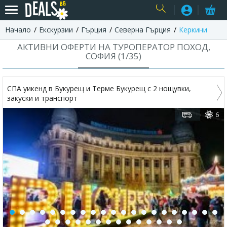
Начало
Екскурзии
Гърция
Северна Гърция
Керкини
USER
АКТИВНИ ОФЕРТИ НА ТУРОПЕРАТОР ПОХОД,
СОФИЯ (
1
/
35
)
СПА уикенд в Букурещ и Терме Букурещ с 2 нощувки,
закуски и транспорт
6