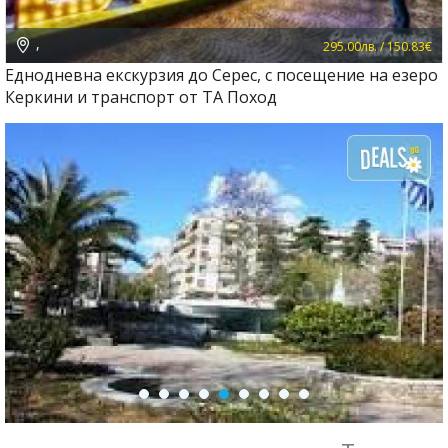
,
295.00лв. / 150.83€
Еднодневна екскурзия до Серес, с посещение на езеро
Керкини и транспорт от ТА Поход