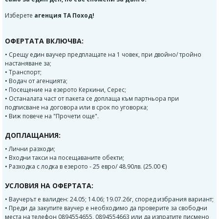
Изберете
агенция ТА Поход!
ОФЕРТАТА ВКЛЮЧВА:
• Срещу един ваучер предплащате на 1 човек, при двойно/ тройно
настаняване за;
• Транспорт;
• Водач от агенцията;
• Посещение на езерото Керкини, Серес;
• Останалата част от пакета се доплаща към партньора при
подписване на договора или в срок по уговорка;
• Виж повече на "Прочети още".
ДОПЛАЩАНИЯ:
• Лични разходи;
• Входни такси на посещаваните обекти;
• Разходка с лодка в езерото - 25 евро/ 48.90лв. (25.00 €)
УСЛОВИЯ НА ОФЕРТАТА:
• Ваучерът е валиден: 24.05; 14.06; 19.07.26г, според избрания вариант;
• Преди да закупите ваучер е необходимо да проверите за свободни
места на телефон 0894554655, 0894554663 или да изпратите писмено