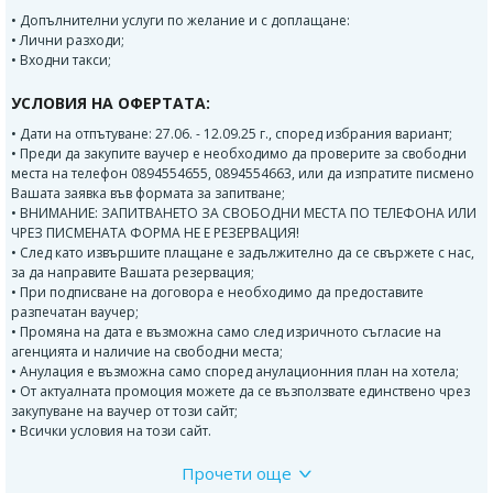
• Допълнителни услуги по желание и с доплащане:
• Лични разходи;
• Входни такси;
УСЛОВИЯ НА ОФЕРТАТА:
• Дати на отпътуване: 27.06. - 12.09.25 г., според избрания вариант;
• Преди да закупите ваучер е необходимо да проверите за свободни
места на телефон 0894554655, 0894554663, или да изпратите писмено
Вашата заявка във формата за запитване;
• ВНИМАНИЕ: ЗАПИТВАНЕТО ЗА СВОБОДНИ МЕСТА ПО ТЕЛЕФОНА ИЛИ
ЧРЕЗ ПИСМЕНАТА ФОРМА НЕ Е РЕЗЕРВАЦИЯ!
• След като извършите плащане е задължително да се свържете с нас,
за да направите Вашата резервация;
• При подписване на договора е необходимо да предоставите
разпечатан ваучер;
• Промяна на дата е възможна само след изричното съгласие на
агенцията и наличие на свободни места;
• Анулация е възможна само според анулационния план на хотела;
• От актуалната промоция можете да се възползвате единствено чрез
закупуване на ваучер от този сайт;
• Всички условия на този сайт.
Прочети още
ПРОГРАМА: