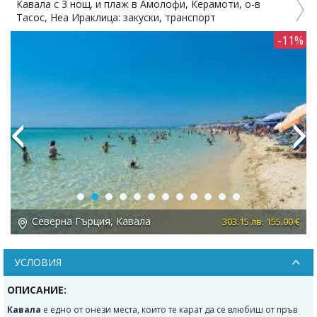
От Пловдив: 1 ден плаж в Гърция с нощен преход -
Кавала,Неа Ираклица, Неа Перамос, Амолофи
1%
Previous
Next
Северна Гърция, Кавала
 €
67.46 лв. 34.49 €
УСЛОВИЯ
ОПИСАНИЕ:
Кавала
е едно от онези места, които те карат да се влюбиш от пръв