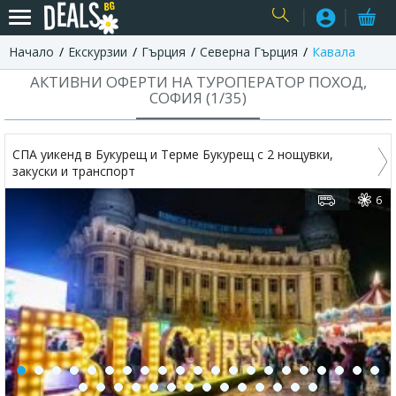
Начало
Екскурзии
Гърция
Северна Гърция
Кавала
USER
АКТИВНИ ОФЕРТИ НА ТУРОПЕРАТОР ПОХОД,
СОФИЯ (
1
/
35
)
СПА уикенд в Букурещ и Терме Букурещ с 2 нощувки,
закуски и транспорт
6