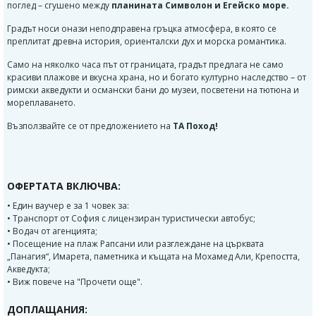
поглед – сгушено между
планината Символон и Егейско море.
Градът носи онази неподправена гръцка атмосфера, в която се
преплитат древна история, ориенталски дух и морска романтика.
Само на няколко часа път от границата, градът предлага не само
красиви плажове и вкусна храна, но и богато културно наследство – от
римски акведукти и османски бани до музеи, посветени на тютюна и
мореплаването.
Възползвайте се от предложението на
ТА Поход!
ОФЕРТАТА ВКЛЮЧВА:
• Един ваучер е за 1 човек за:
• Транспорт от София с лицензиран туристически автобус;
• Водач от агенцията;
• Посещение на плаж Рапсани или разглеждане на църквата
„Панагия“, Имарета, паметника и къщата на Мохамед Али, Крепостта,
Акведукта;
• Виж повече на "Прочети още".
ДОПЛАЩАНИЯ: