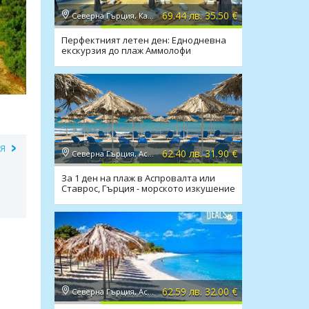
69.44 лв. 35.50 €
Северна Гърция, Кавала
Перфектният летен ден: Еднодневна
екскурзия до плаж Аммолофи
ИЯ
62.40 лв. 31.90 €
Северна Гърция, Аспровалта
За 1 ден на плаж в Аспровалта или
Ставрос, Гърция - морското изкушение
на Балканите
62.59 лв. 32.00 €
Северна Гърция, Аспровалта