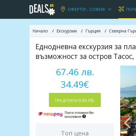
ОФЕРТИ - СОФИЯ
ПОЧ
Начало
Екскурзии
Гърция
Северна Гър
Еднодневна екскурзия за пла
възможност за остров Тасос, 
67.46 лв.
34.49€
9.00 ЛВ.
ПРЕДПЛАТИ
Плати отложено без
оскъпяване
Топ цена