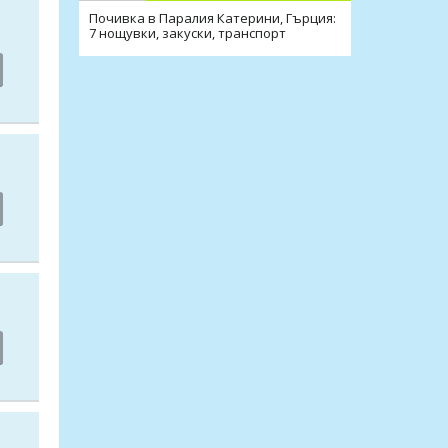
Почивка в Паралия Катерини, Гърция:
7 нощувки, закуски, транспорт