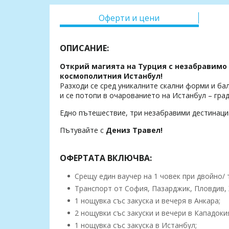
Оферти и цени
ОПИСАНИЕ:
Открий магията на Турция с незабравим
космополитния
Истанбул
!
Разходи се сред уникалните скални форми и бал
и се потопи в очарованието на Истанбул – гра
Едно пътешествие, три незабравими дестинаци
Пътувайте с
Дениз Травел!
ОФЕРТАТА ВКЛЮЧВА:
Срещу един ваучер на 1 човек при двойно/
Транспорт от София, Пазарджик, Пловдив, 
1 нощувка със закуска и вечеря в Анкара;
2 нощувки със закуски и вечери в Кападоки
1 нощувка със закуска в Истанбул;