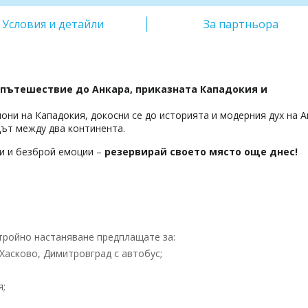
Условия и детайли
За партньора
о пътешествие до
Анкара
, приказната
Кападокия
и
они на Кападокия, докосни се до историята и модерния дух на 
дът между два континента.
и и безброй емоции –
резервирай своето място още днес!
 тройно настаняване предплащате за:
Хасково, Димитровград с автобус;
я;