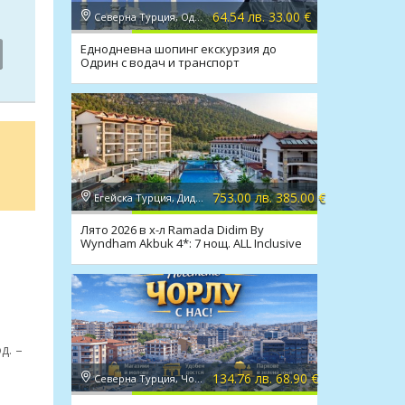
64.54 лв. 33.00 €
Северна Турция, Одрин
Еднодневна шопинг екскурзия до
Одрин с водач и транспорт
753.00 лв. 385.00 €
Егейска Турция, Дидим
Лято 2026 в х-л Ramada Didim By
Wyndham Akbuk 4*: 7 нощ. ALL Inclusive
и транспорт
д. –
134.76 лв. 68.90 €
Северна Турция, Чорлу