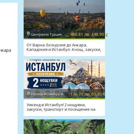
486.81 лв. 248.90 €
Централна Турция, Кападокия
От Варна: Екскурзия до Анкара,
Кападокия и Истанбул: 4 нощ., закуски,
Анкара
вечери
136.71 лв. 69.90 €
Регион Истанбул, Истанбул
Уикенд в Истанбул! 2 нощувки,
закуски, транспорт и посещение на
Одрин