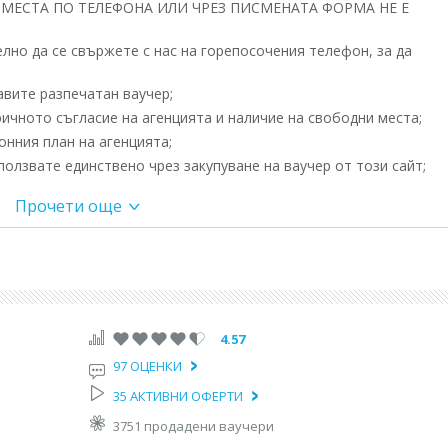
МЕСТА ПО ТЕЛЕФОНА ИЛИ ЧРЕЗ ПИСМЕНАТА ФОРМА НЕ Е
но да се свържете с нас на горепосочения телефон, за да
вите разпечатан ваучер;
ичното съгласие на агенцията и наличие на свободни места;
нния план на агенцията;
олзвате единствено чрез закупуване на ваучер от този сайт;
Прочети още
андър Невски, от Пазарджик 19.15ч. от Шел Пазарджик, от Плов
30 ч Хасково, 21.45 ч Димитровград. Преминаване през ГКПП Кап.
рада. Посещение на Мавзолея на Кемал Ататюрк. Възможност за
ции, в който се съхранява уникална по рода си колекция от
4.57
одки, свързани
97 ОЦЕНКИ
ия. Вечеря. Нощувка.
35 АКТИВНИ ОФЕРТИ
о пауза при Соленото езеро – Туз Гьолу. Областта Кападокия е
еди 60 милиона години след едновременното избухване на дват
3751 продадени ваучери
ел. Вечеря