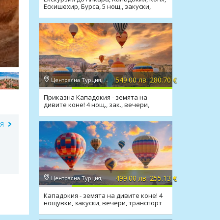
Ескишехир, Бурса, 5 нощ., закуски,
вечери, транспорт
549.00 лв. 280.70 €
Централна Турция, Кападокия
Приказна Кападокия - земята на
дивите коне! 4 нощ., зак., вечери,
транспорт
ИЯ
499.00 лв. 255.13 €
Централна Турция, Кападокия
Кападокия - земята на дивите коне! 4
нощувки, закуски, вечери, транспорт