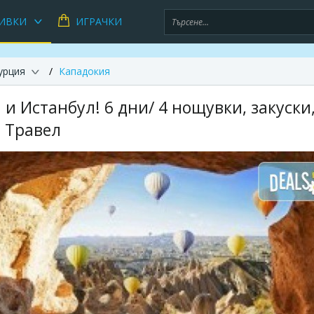
ИВКИ
ИГРАЧКИ
урция
Кападокия
 и Истанбул! 6 дни/ 4 нощувки, закуски
з Травел