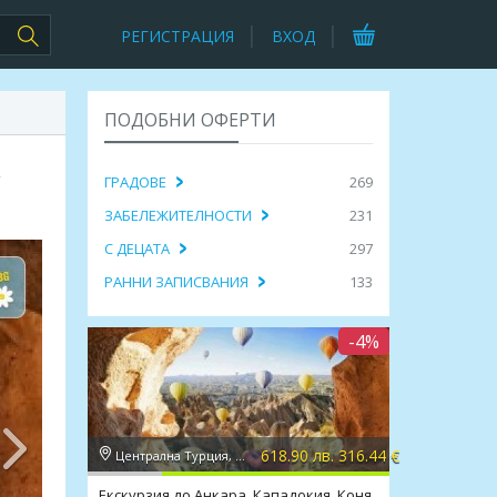
РЕГИСТРАЦИЯ
ВХОД
ПОДОБНИ ОФЕРТИ
,
ГРАДОВЕ
269
ЗАБЕЛЕЖИТЕЛНОСТИ
231
С ДЕЦАТА
297
РАННИ ЗАПИСВАНИЯ
133
-4%
618.90 лв. 316.44 €
Централна Турция, Кападокия
Екскурзия до Анкара, Кападокия, Коня,