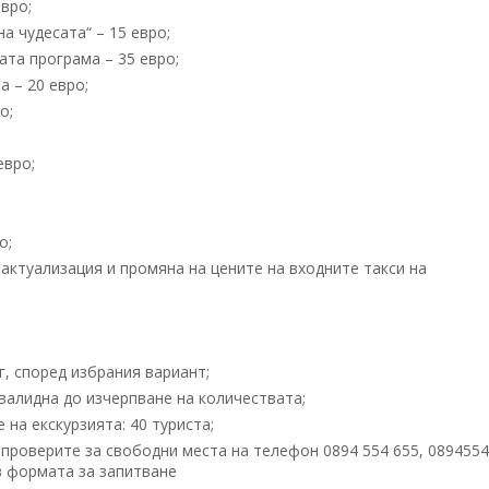
вро;
а чудесата“ – 15 евро;
ата програма – 35 евро;
 – 20 евро;
о;
евро;
о;
ктуализация и промяна на цените на входните такси на
6г, според избрания вариант;
 валидна до изчерпване на количествата;
на екскурзията: 40 туриста;
 проверите за свободни места на телефон 0894 554 655, 089455
в формата за запитване