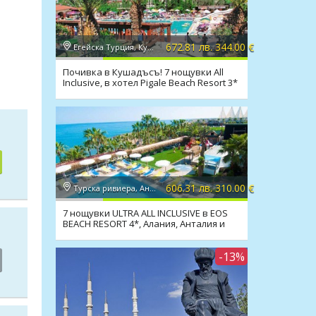
672.81 лв. 344.00 €
Егейска Турция, Кушадасъ
Почивка в Кушадъсъ! 7 нощувки All
Inclusive, в хотел Pigale Beach Resort 3*
606.31 лв. 310.00 €
Турска ривиера, Анталия
7 нощувки ULTRA ALL INCLUSIVE в EOS
BEACH RESORT 4*, Алания, Анталия и
транспорт
-13%