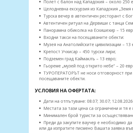
Полет с балон над Кападокия – около 250 е
Целодневна екскурзия из Кападокия „Земя н
Турска вечер в автентичен ресторант с бог
Автентичен ритуал на Дервиши с танца Сема
Панорамна обиколка на Ескишехир – 15 евр
Входни такси на посещаваните обекти:
Музея на Анатолийските цивилизации – 13 
Крепост Учхисар – 450 турски лири;
Подземен град Каймаклъ – 13 евро;
Гьореме „музей под открито небе“ – 20 евр
ТУРОПЕРАТОРЪТ не носи отговорност при а
посещаваните обекти.
УСЛОВИЯ НА ОФЕРТАТА:
Дати на отпътуване: 08.07; 30.07; 12.08.202
Местата за тази цена са ограничени и тя е
Минимален брой туристи за осъществяване 
Преди да закупите ваучер е необходимо да
или да изпратите писмено Вашата заявка въ