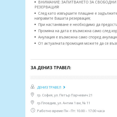
ВНИМАНИЕ: ЗАПИТВАНЕТО ЗА СВОБОДНИ 
РЕЗЕРВАЦИЯ!
След като извършите плащане е задължител
направите Вашата резервация;
При настаняване е необходимо да предоста
Промяна на дата е възможна само след изр
Анулация е възможна само според анулацио
От актуалната промоция можете да се възп
Програма:
1 ден -
Отпътуване от София в 18:00ч от Алекс
20.00 ч от OMV до хотел Санкт Петербург, 21. 
ЗА ДЕНИЗ ТРАВЕЛ:
Андреево. Нощен преход.
2 ден -
Пристигане в Анкара разглеждане на г
разглеждане на Музея на Анадолските цивилиза
ДЕНИЗ ТРАВЕЛ
експонати от палеолита и неолита, както и нах
гр. София, ул. Петър Парчевич 21
с хетите, с фригийците и с римската цивилизац
гр.Пловдив, ул. Антим 1 ви, № 11
3 ден -
Закуска. Отпътуване за Кападокия. Фот
известна с причудливите форми, образувани пр
Работно време Пн - Пт: 10.00 – 17.00 часа
вулкана Ерчийес и Хасандаг. Настаняване в хот