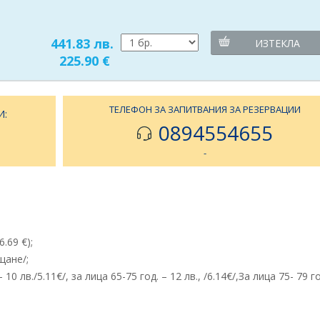
441.83 лв.
ИЗТЕКЛА
225.90 €
ТЕЛЕФОН ЗА ЗАПИТВАНИЯ ЗА РЕЗЕРВАЦИИ
И:
0894554655
-
.69 €);
щане/;
 лв./5.11€/, за лица 65-75 год. – 12 лв., /6.14€/,За лица 75- 79 го