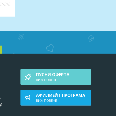
ата
н над
мо да
с
 на
е под
ПУСНИ ОФЕРТА
тела.
ВИЖ ПОВEЧЕ
дрин
АФИЛИЕЙТ ПРОГРАМА
и
ВИЖ ПОВEЧЕ
g?