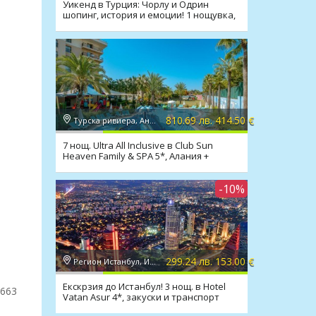
Уикенд в Турция: Чорлу и Одрин
шопинг, история и емоции! 1 нощувка,
закуска, транспорт
810.69 лв. 414.50 €
Турска ривиера, Анталия
7 нощ. Ultra All Inclusive в Club Sun
Heaven Family & SPA 5*, Алания +
транспорт
-10%
299.24 лв. 153.00 €
Регион Истанбул, Истанбул
Екскрзия до Истанбул! 3 нощ. в Hotel
4663
Vatan Asur 4*, закуски и транспорт