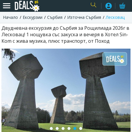
Начало
Екскурзии
Сърбия
Източна Сърбия
Лесковац
USER
Двудневна екскурзия до Сърбия за Рощилиада 2026г в
Лесковац! 1 нощувка със закуска и вечеря в Хотел Sin-
Кom с жива музика, плюс транспорт, от Поход