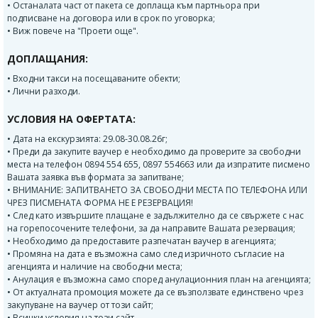
• Останалата част от пакета се доплаща към партньора при
подписване на договора или в срок по уговорка;
• Виж повече на "Проети още".
ДОПЛАЩАНИЯ:
• Входни такси на посещаваните обекти;
• Лични разходи.
УСЛОВИЯ НА ОФЕРТАТА:
• Дата на екскурзията: 29.08-30.08.26г;
• Преди да закупите ваучер е необходимо да проверите за свободни
места на телефон 0894 554 655, 0897 554663 или да изпратите писмено
Вашата заявка във формата за запитване;
• ВНИМАНИЕ: ЗАПИТВАНЕТО ЗА СВОБОДНИ МЕСТА ПО ТЕЛЕФОНА ИЛИ
ЧРЕЗ ПИСМЕНАТА ФОРМА НЕ Е РЕЗЕРВАЦИЯ!
• След като извършите плащане е задължително да се свържете с нас
на горепосочените телефони, за да направите Вашата резервация;
• Необходимо да предоставите разпечатан ваучер в агенцията;
• Промяна на дата е възможна само след изричното съгласие на
агенцията и наличие на свободни места;
• Анулация е възможна само според анулационния план на агенцията;
• От актуалната промоция можете да се възползвате единствено чрез
закупуване на ваучер от този сайт;
• Всички условия на този сайт.