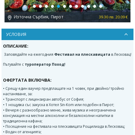
Previous
Next
Източна Сърбия, Пирот
 €
39.30 лв. 20.09 €
УСЛОВИЯ
ОПИСАНИЕ:
Заповядайте на ежегодния
Фестивал на плескавицата
в Лесковац!
Пътувайте с
туроператор Поход!
ОФЕРТАТА ВКЛЮЧВА:
• Срещу един ваучер предплащате на 1 човек, при двойно/ тройно
настаняване, за:
• Транспорт с лицензиран автобус от София;
• 1 нощувка със закуска в Хотел Sin-Кom или подобен в Пирот;
• Вечеря с разнообразно меню, жива музика и неограничена
консумация на местни алкохолни и безалкохолни напитки в
традиционна кафана;
• Посещение на фестивала на плескавицата Рощилиада в Лесковац;
• Водач от агенцията;