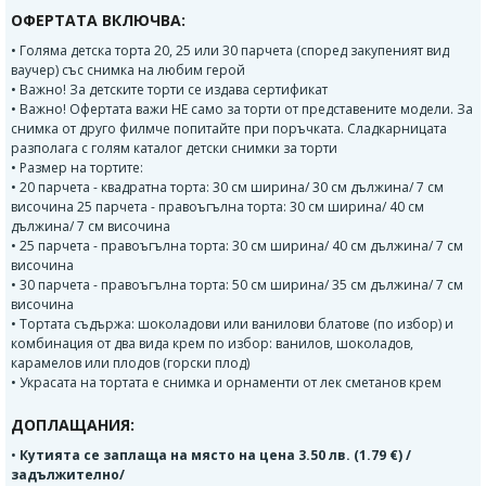
ОФЕРТАТА ВКЛЮЧВА:
• Голяма детска торта 20, 25 или 30 парчета (според закупеният вид
ваучер) със снимка на любим герой
• Важно! За детските торти се издава сертификат
• Важно! Офертата важи НЕ само за торти от представените модели. За
снимка от друго филмче попитайте при поръчката. Сладкарницата
разполага с голям каталог детски снимки за торти
• Размер на тортите:
• 20 парчета - квадратна торта: 30 см ширина/ 30 см дължина/ 7 см
височина 25 парчета - правоъгълна торта: 30 см ширина/ 40 см
дължина/ 7 см височина
• 25 парчета - правоъгълна торта: 30 см ширина/ 40 см дължина/ 7 см
височина
• 30 парчета - правоъгълна торта: 50 см ширина/ 35 см дължина/ 7 см
височина
• Тортата съдържа: шоколадови или ванилови блатове (по избор) и
комбинация от два вида крем по избор: ванилов, шоколадов,
карамелов или плодов (горски плод)
• Украсата на тортата е снимка и орнаменти от лек сметанов крем
ДОПЛАЩАНИЯ:
•
Кутията се заплаща на място на цена 3.50 лв. (1.79 €) /
задължително/