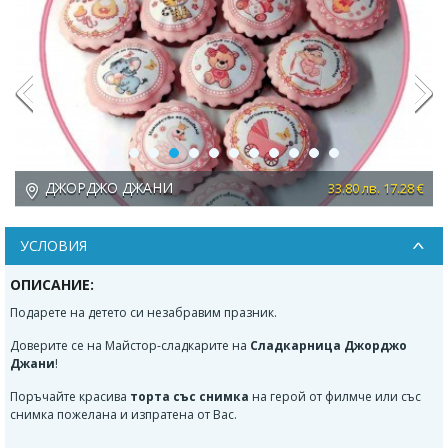
Previous
Next
ДЖОРДЖО ДЖАНИ
 €
33.80 лв. 17.28 €
УСЛОВИЯ
ОПИСАНИЕ:
Подарете на детето си незабравим празник.
Доверите се на Майстор-сладкарите на
Сладкарница Джорджо
Джани
!
Поръчайте красива
торта със снимка
на герой от филмче или със
снимка пожелана и изпратена от Вас.