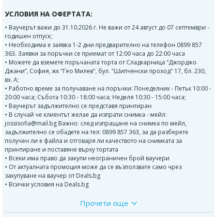
УСЛОВИЯ НА ОФЕРТАТА:
• Ваучерът важи до 31.10.2026 г. Не важи от 24 август до 07 септември -
годишен отпуск;
• Необходима е заявка 1-2 дни предварително на телефон 0899 857
363. Заявки за поръчки се приемат от 12:00 часа до 22:00 часа
• Можете да вземете поръчаната торта от Сладкарница “Джорджо
Джани”, София, жк "Гео Милев", бул. "Шипченски проход" 17, бл. 230,
вх. А;
• Работно време за получаване на поръчки: Понеделник - Петък 10:00 -
20:00 часа; Събота 10:30 - 18:00 часа; Неделя 10:30 - 15:00 часа;
• Ваучерът задължително се представя принтиран
• В случай че клиентът желае да изпрати снимка - мейл:
jossisofia@mail.bg Важно: след изпращане на снимка по мейл,
задължително се обадете на тел: 0899 857 363, за да разберете
получен ли е файла и отговаря ли качеството на снимката за
принтиране и поставяне върху тортата
• Всеки има право да закупи неограничен брой ваучери
• От актуалната промоция може да се възползвате само чрез
закупуване на ваучер от Deals.bg
• Всички условия на Deals.bg
Прочети още
В рецептите на Джорджо Джани няма есенции, набухватели и
консерванти. Използват се само естествени продукти.