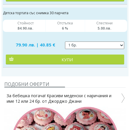
Детска тортата със снимка 30 парчета
Стойност
Отстъпка
Спестени
84.90 лв.
6 %
5.00 лв.
79.90 лв. | 40.85 €
КУПИ
ПОДОБНИ ОФЕРТИ
За бебешка погача! Красиви меденски с наричания и
име 12 или 24 бр. от Джорджо Джани
4%