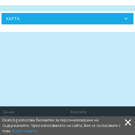
КАРТА
За нас
Контакти
×
Общи условия
Защита на потребителя
Deals.bg използва бисквитки за персонализиране на
Политика за лични данни
Бисквитки
съдържанието. Чрез използването на сайта, Вие се съгласявате с
това.
Вижте повече