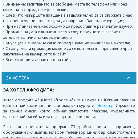
• Внимание: запитването за свободни места по телефона или чрез
писмената форма, не е резервация;
• След като извършите плащане е задължително да се свържете с нас
на горепосочения телефон, за да направите Вашата резервация;
• При настаняване е необходимо да предоставите разпечатан ваучер;
• Промяна на дата е възможна само след изричното съгласие на
хотела и наличие на свободни места;
• Анулация е възможна само според анулационният план на хотела;
• От актуалната промоция можете да се възползвате единствено чрез
закупуване на ваучер от този сайт;
• Всички общи условия на този сайт.
ЗА ХОТЕЛА
ЗА ХОТЕЛ АФРОДИТА:
Хотел Афродита 4* (Hotel Afrodita 4*) се намира на Южния плаж на
един от най-красивите ни черноморски курорти -
Несебър
. Идеален е
за всички онези, които обичат златистите плажове, мързеливите
часове край басейна или пък водните активности.
За настаняване хотелът предлага 73 двойни стаи и 1 апартамент,
оборудвани с климатик, телефон, телевизор, мини бар, самостоятелен
санитарен възел с душ и сешоар. От терасите на стаите се разкрива