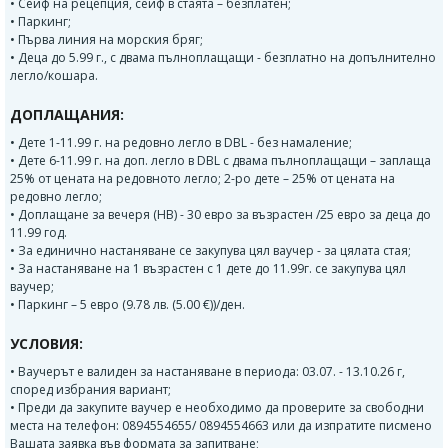
• Сейф на рецепция, сейф в стаята – безплатен;
• Паркинг;
• Първа линия на морския бряг;
• Деца до 5.99 г., с двама пълноплащащи - безплатно на допълнително
легло/кошара.
ДОПЛАЩАНИЯ:
• Дете 1-11.99 г. на редовно легло в DBL - без намаление;
• Дете 6-11.99 г. на доп. легло в DBL с двама пълноплащащи – заплаща
25% от цената на редовното легло; 2-ро дете – 25% от цената на
редовно легло;
• Доплащане за вечеря (HB) - 30 евро за възрастен /25 евро за деца до
11.99 год.
• За единично настаняване се закупува цял ваучер - за цялата стая;
• За настаняване на 1 възрастен с 1 дете до 11.99г. се закупува цял
ваучер;
• Паркинг – 5 евро (9.78 лв. (5.00 €))/ден.
УСЛОВИЯ:
• Ваучерът е валиден за настаняване в периода: 03.07. - 13.10.26 г,
според избрания вариант;
• Преди да закупите ваучер е необходимо да проверите за свободни
места на телефон: 0894554655/ 0894554663 или да изпратите писмено
Вашата заявка във формата за запитване;