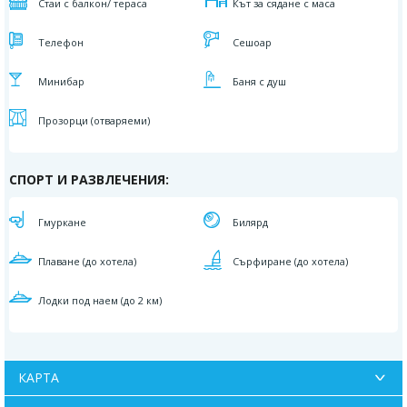
Стаи с балкон/ тераса
Кът за сядане с маса
Телефон
Сешоар
Минибар
Баня с душ
Прозорци (отваряеми)
СПОРТ И РАЗВЛЕЧЕНИЯ:
Гмуркане
Билярд
Плаване (до хотела)
Сърфиране (до хотела)
Лодки под наем (до 2 км)
КАРТА