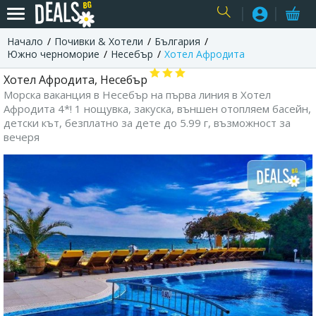
Начало
Почивки & Хотели
България
USER
Южно черноморие
Несебър
Хотел Афродита
Хотел Афродита, Несебър
Морска ваканция в Несебър на първа линия в Хотел
Афродита 4*! 1 нощувка, закуска, външен отопляем басейн,
детски кът, безплатно за дете до 5.99 г, възможност за
вечеря