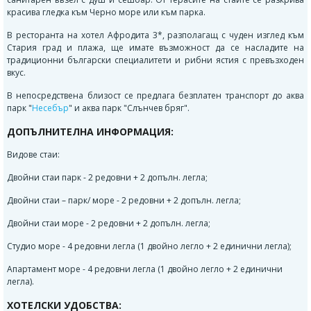
красива гледка към Черно море или към парка.
В ресторанта на хотел Афродита 3*, разполагащ с чуден изглед към
Стария град и плажа, ще имате възможност да се насладите на
традиционни български специалитети и рибни ястия с превъзходен
вкус.
В непосредствена близост се предлага безплатен транспорт до аква
парк "
Несебър
" и аква парк "Слънчев бряг".
ДОПЪЛНИТЕЛНА ИНФОРМАЦИЯ:
Видове стаи:
Двойни стаи парк - 2 редовни + 2 допълн. легла;
Двойни стаи – парк/ море - 2 редовни + 2 допълн. легла
;
Двойни стаи море - 2 редовни + 2 допълн. легла
;
Студио море
- 4 редовни легла (1 двойно легло + 2 единични легла);
Апартамент море - 4 редовни легла (1 двойно легло + 2 единични
легла)
.
ХОТЕЛСКИ УДОБСТВА: