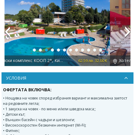
Previous
Next
Хотел Sunny Paradise 3*, Китен
 €
78.23 лв. 40.00 €
УСЛОВИЯ
ОФЕРТАТА ВКЛЮЧВА:
• Нощувка на човек според избрания вариант и максимална заетост
на редовните легла;
• 1 закуска на човек - по меню и/или шведска маса;;
• Детски кът;
• Външен басейн с чадъри и шезлонги;
• Високоскоростен безжичен интернет (Wi-Fi);
• Фитнес;