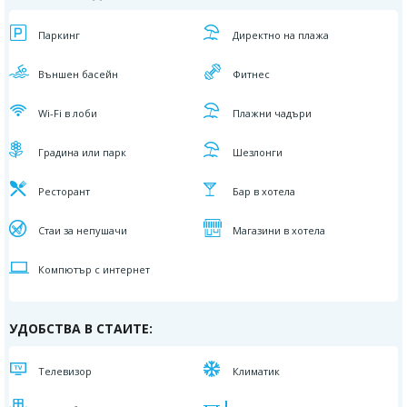
Паркинг
Директно на плажa
Външен басейн
Фитнес
Wi-Fi в лоби
Плажни чадъри
Градина или парк
Шезлонги
Ресторант
Бар в хотела
Стаи за непушачи
Магазини в хотела
Компютър с интернет
УДОБСТВА В СТАИТЕ:
Телевизор
Климатик