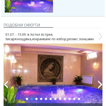
ПОДОБНИ ОФЕРТИ
03.07. - 01.10. в хотел Empire Balneo & SPA 5*/ Импери
,мин.
5*, Хисаря! Нощ., закуска, вечеря
Previous
Next