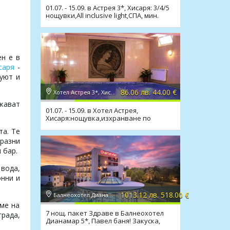
01.07. - 15.09. в Астрея 3*, Хисаря: 3/4/5
нощувки,All inclusive light,СПА, мин.
басейн
н е в
саря
-
 уют и
86.06 лв. 44.00 €
Хотел Астрея 3*, Хисаря
жават
01.07. - 15.09. в Хотел Астрея,
Хисаря:нощувка,изхранване по
избор,релакс зона,мин. басейн
та. Те
бразни
 бар.
вода,
онни и
1013.12 лв. 518.00 €
Балнеохотел Дианамар 5*, Павел баня
ме на
7 нощ. пакет Здраве в Балнеохотел
града,
Дианамар 5*, Павел баня! Закуска,
вечеря, процедури