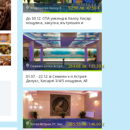
92.90 лв. 47.50 €
Апартхотел Хелоу Хисар 2*, Хисаря
До 30.12. СПА уикенд в Хелоу Хисар:
нощувка, закуска, вътрешен и
външен мин. басейн, СПА
264.68 лв. 135.33 €
Семеен хотел Астрея Делукс 1*, Хисаря
01.07. - 22.12. в Семеен х-л Астрея
Делукс, Хисаря! 3/4/5 нощувки, All
Inclusive Light
285.55 лв. 146.00 €
Хотел Астрея 3*, Хисаря