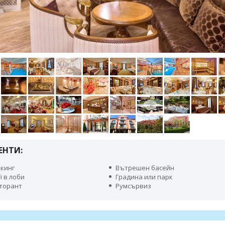
ЕНТИ:
кинг
Вътрешен басейн
Fi в лоби
Градина или парк
торант
Румсървиз