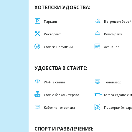
ХОТЕЛСКИ УДОБСТВА:
Паркинг
Вътрешен басей
Ресторант
Румсървиз
Стаи за непушачи
Асансьор
УДОБСТВА В СТАИТЕ:
Wi-Fi в стаята
Телевизор
Стаи с балкон/ тераса
Кът за сядане с 
Кабелна телевизия
Прозорци (отвар
СПОРТ И РАЗВЛЕЧЕНИЯ: