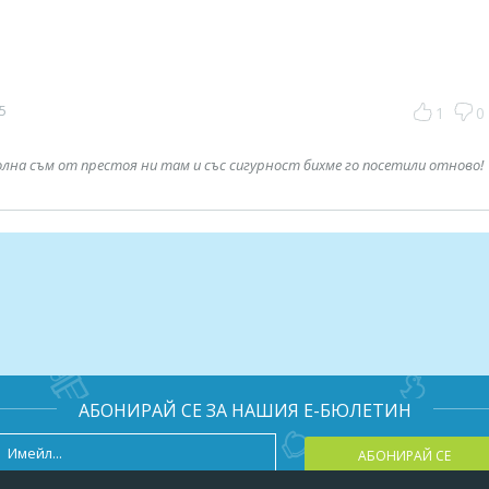
35
1
0
лна съм от престоя ни там и със сигурност бихме го посетили отново!
АБОНИРАЙ СЕ ЗА НАШИЯ Е-БЮЛЕТИН
АБОНИРАЙ СЕ