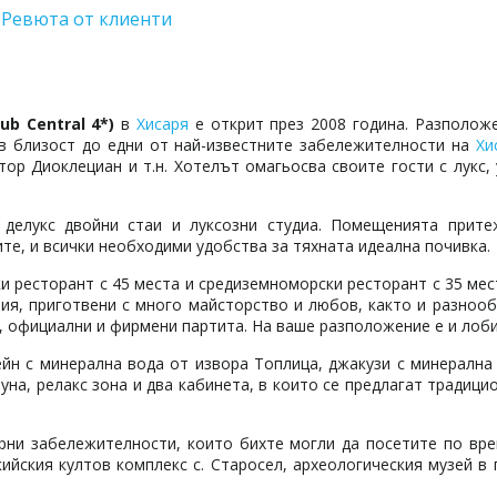
Ревюта от клиенти
ub Central 4*)
в
Хисаря
е открит през 2008 година. Разположе
 в близост до едни от най-известните забележителности на
Хи
ор Диоклециан и т.н. Хотелът омагьосва своите гости с лукс,
 делукс двойни стаи и луксозни студиа. Помещенията прите
е, и всички необходими удобства за тяхната идеална почивка.
ки ресторант с 45 места и средиземноморски ресторант с 35 мес
тия, приготвени с много майсторство и любов, както и разноо
, официални и фирмени партита. На ваше разположение е и лоби
йн с минерална вода от извора Топлица, джакузи с минерална 
уна, релакс зона и два кабинета, в които се предлагат традици
рни забележителности, които бихте могли да посетите по вре
кийския култов комплекс с. Старосел, археологическия музей в 