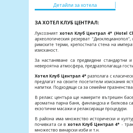
Детайли за хотела
ЗА ХОТЕЛ КЛУБ ЦЕНТРАЛ:
Луксозният
хотел Клуб Централ 4* (Hotel Cl
археологическия резерват "Диоклецианопол",
римските терми, крепостната стена на императ
изисканост.
За настаняване са предвидени стандартни и
невероятна атмосфера, предразполагаща гостит
Хотел Клуб Централ 4*
разполага с класичес
предлагат на своите посетители изискания яс
напитки. Подходящи са за семейни празненства
В релакс центъра ще намерите вътрешен басе
ароматна парна баня, финландска и билкова са
екзотични масажи и релаксиращи процедури.
В района има множество исторически и култу
почивката си в
хотел Клуб Централ 4*
- тра
множество винарски изби и т.н.