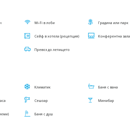
н
Wi-Fi в лоби
Градина или парк
Сейф в хотела (рецепция)
Конферентна зала
Превоз до летището
Климатик
Баня с вана
маса
Сешоар
Минибар
яеми)
Баня с душ