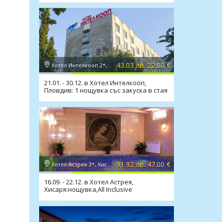
43.03 лв. 22.00 €
Хотел Интелкооп 2*, Пловдив
21.01. - 30.12. в Хотел Интелкооп,
Пловдив: 1 нощувка със закуска в стая
или апартамент
91.92 лв. 47.00 €
Хотел Астрея 3*, Хисаря
16.09. - 22.12. в Хотел Астрея,
Хисаря:нощувка,All Inclusive
Light,релакс зона,мин. басейн