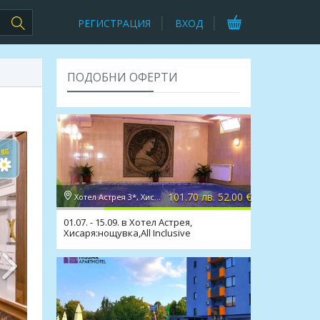
РЕГИСТРАЦИЯ
ВХОД
ПОДОБНИ ОФЕРТИ
101.70 лв. 52.00 €
Хотел Астрея 3*, Хисаря
01.07. - 15.09. в Хотел Астрея,
Хисаря:нощувка,All Inclusive
Light,релакс зона,мин. басейн