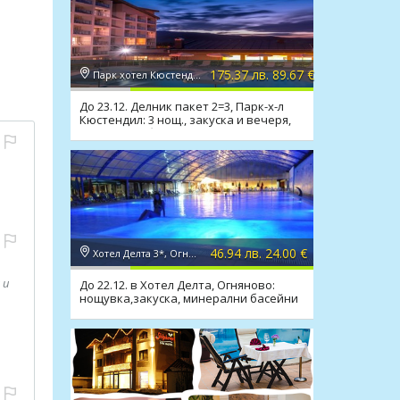
175.37 лв. 89.67 €
Парк хотел Кюстендил 4*, Кюстендил
До 23.12. Делник пакет 2=3, Парк-х-л
Кюстендил: 3 нощ., закуска и вечеря,
минерален басейн
46.94 лв. 24.00 €
Хотел Делта 3*, Огняново
 и
До 22.12. в Хотел Делта, Огняново:
нощувка,закуска, минерални басейни
и релакс зона