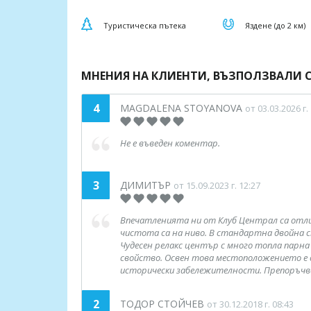
Туристическа пътека
Яздене (до 2 км)
МНЕНИЯ НА КЛИЕНТИ, ВЪЗПОЛЗВАЛИ С
4
MAGDALENA STOYANOVA
от 03.03.2026 г.
Не е въведен коментар.
3
ДИМИТЪР
от 15.09.2023 г. 12:27
Впечатленията ни от Клуб Централ са отли
чистота са на ниво. В стандартна двойна ст
Чудесен релакс център с много топла парна
свойство. Освен това местоположението е с
исторически забележителности. Препоръчваме
2
ТОДОР СТОЙЧЕВ
от 30.12.2018 г. 08:43