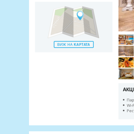
АКЦ
Пар
Wi-
Рес