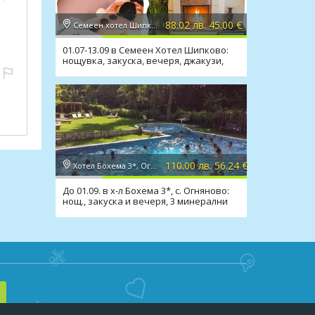
88.02 лв. 45.00 €
Семеен хотел Шипково 3*, с. Шипково
01.07-13.09 в Семеен Хотел Шипково:
нощувка, закуска, вечеря, джакузи,
сауна, мин. басейн
110.00 лв. 56.24 €
Хотел Бохема 3*, Огняново
До 01.09. в х-л Бохема 3*, с. Огняново:
нощ., закуска и вечеря, 3 минерални
басейна, СПА