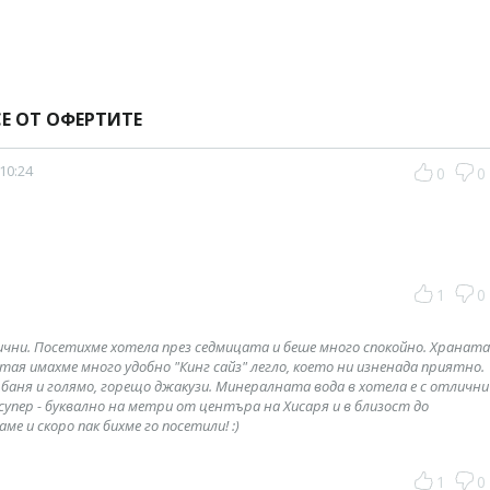
Е ОТ ОФЕРТИТЕ
 10:24
0
0
1
0
чни. Посетихме хотела през седмицата и беше много спокойно. Храната
ая имахме много удобно "Кинг сайз" легло, което ни изненада приятно.
 баня и голямо, горещо джакузи. Минералната вода в хотела е с отлични
упер - буквално на метри от центъра на Хисаря и в близост до
 и скоро пак бихме го посетили! :)
1
0