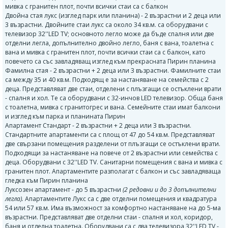
мивка с гранитен плот, почти всички стаи са с балкон
Двойна стая лукс (изглед парк или планина) - 2 възрастни и 2 деца или
3 възрастни. Двойните стаи лукс са около 34 кв.м. са оборудвани с
телевизор 32''LED TV; основното легло може да бъде спалня или две
отделни легла, допълнително двойно легло, баня с вана, тоалетна с
вана и мивка с гранитен плот, почти всички стаи са с балкон, като
повечето са със завладяващ изглед към прекрасната Пирин планина
Фамилна стая - 2 възрастни + 2 деца или 3 възрастни. Фамилните стаи
са между 35 и 40 кв.м. Подходящ е за настаняване на семейства с 2
деца. Представляват две стаи, отделени с плъзгащи се остъклени врати
- спалня и хол. Те са оборудвани с 32-инчов LED телевизор. Обща баня
с тоалетна, мивка с гранитогрес и вана. Семейните стаи имат балкони
и изглед към парка и планината Пирин
Апартамент Стандарт - 2 възрастни + 2 деца или 3 възрастни.
Стандартните апартаменти са с площ от 47 до 54 кв.м. Представляват
две свързани помещения разделени от плъзгащи се остъклени врати.
Подходящи за настаняване на повече от 2 възрастни или семейства с
деца. Оборудвани с 32''LED TV. Санитарни помещения с вана и мивка с
гранитен плот. Апартаментите разполагат с балкон и със завладяваща
гледка към Пирин планина
Луксозен апартамент - до 5 възрастни
(2 редовни и до 3 допълнителни
легла).
Апартаментите Лукс са с две отделни помещения и квадратура
54 или 57 кв.м. Има възможност за комфортно настаняване на до 5-ма
възрастни. Представляват две отделни стаи - спалня и хол, коридор,
баня и отделна тоалетна. Оборудвани са с два телевизора 32''LED TV -