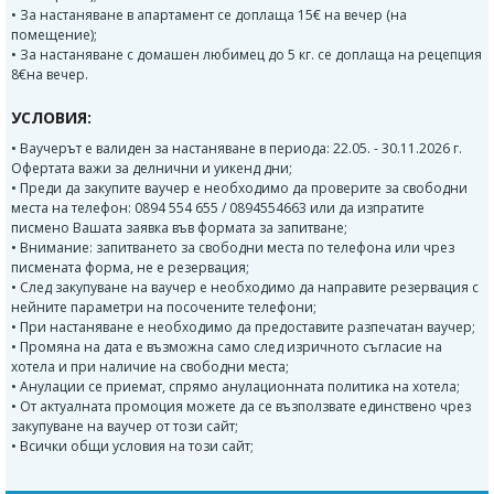
• За настаняване в апартамент се доплаща 15€ на вечер (на
помещение);
• За настаняване с домашен любимец до 5 кг. се доплаща на рецепция
8€на вечер.
УСЛОВИЯ:
• Ваучерът е валиден за настаняване в периода: 22.05. - 30.11.2026 г.
Офертата важи за делнични и уикенд дни;
• Преди да закупите ваучер е необходимо да проверите за свободни
места на телефон: 0894 554 655 / 0894554663 или да изпратите
писмено Вашата заявка във формата за запитване;
• Внимание: запитването за свободни места по телефона или чрез
писмената форма, не е резервация;
• След закупуване на ваучер е необходимо да направите резервация с
нейните параметри на посочените телефони;
• При настаняване е необходимо да предоставите разпечатан ваучер;
• Промяна на дата е възможна само след изричното съгласие на
хотела и при наличие на свободни места;
• Анулации се приемат, спрямо анулационната политика на хотела;
• От актуалната промоция можете да се възползвате единствено чрез
закупуване на ваучер от този сайт;
• Всички общи условия на този сайт;