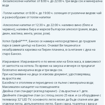
-Безалкохолни напитки: от 8:00 ч. до 22:00 ч. три вида сок и минерална
вода
-Топли напитки: от 8:00 ч. до 19:00 ч. селекция от различни видове чай
и разнообразие от топли напитки
-Алкохолни напитки от 12:30 ч. до 22:00 ч. наливно вино (бяло и
червено), наливна бира и марков български алкохол (ракия, водка,
джин, мастика, мента, уиски, ром).
Хотел Орфей****, Банско се намира непосредствено до градския
парк в самия център на Банско. Очакват Ви тишината и
незабравимата харизма на Пирин планина, в съчетание с духа на
старо Банско.
Изхранване: Изхранването е по меню или на блок маса, в зависимост
от заетостта на хотела. По време на закуска и вечеря се предлагат
безплатно минерална вода и три вида сок.
При настаняване на деца се изисква документ, удостоверяващ
възрастта им;
Басейнът е отопляем и периодично се пълни с минерална вода;
Максимален капацитет на помещенията:
Двойна стая стандарт (изглед паркинг) - 2 възрастни и 1 дете.
Двойните стандартни стаи са с площ около 25 кв.м. и са оборудвани с
телевизор 32''LED TV; основното легло може да бъде спалня или две
отделни легла, допълнително легло, баня с вана, тоалетна с вана и