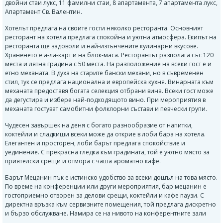
двойни стаи лукс, 11 фамилни стаи, 8 апартамента, 7 апартамента лукс,
Апартамент Св. Валентин.
Хотелът предлага на своите гости няколко ресторанта. Основният
ресторант на хотела предлага спокойна и уютна атмосфера. Екипът на
ресторанта ще задоволи и най-изтънчените кулинарни вкусове.
Храненето е а-ла-карт и на блок-маса. Ресторантът разполага със 120
места и лятна градина с 50 места. На разположение на всеки гост е и
етно механата. В духа на старите бански механи, но в съвременен
стил, тук се предлага национална и европейска кухня. Винарната към
механата предоставя богата селекция отбрани вина. Всеки гост може
да дегустира и избере най-подходящото вино. При мероприятия в
механата гостуват самобитни фолклорни състави и певчески групи.
Чудесен завършек на деня с богато разнообразие от напитки,
коктейли и сладкиши всеки може да открие в лоби бара на хотела.
Елегантен и просторен, лоби барът предлага спокойствие и
уединение. С прекрасна гледка към градината, той е уютно място за
приятелски срещи и отмора с чаша ароматно кафе.
Барът Мецанин пък е истинско удобство за всеки дошъл на това място.
По време на конференции или други мероприятия, бар мецанин е
гостоприемно отворен за делови срещи, коктейли и кафе паузи. С
директна връзка към сервизните помещения, той предлага дискретно
и бързо обслужване. Намира се на нивото на конферентните зали