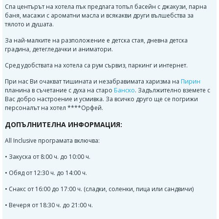
Спа центърът на хотела пък предлага топъл басейн с джакузи, парна
баня, масажи с ароматни масла и всякакви други вълшебства за
тялото и душата.
За най-малките на разположение е детска стая, дневна детска
градина, детегледачки и аниматори.
Сред удобствата на хотела са рум сървиз, паркинг и интернет.
При нас Ви очакват тишината и незабравимата харизма на
Пирин
планина в съчетание с духа на старо
Банско
. Задължително вземете с
Вас добро настроение и усмивка. За всичко друго ще се погрижи
персоналът на хотел ****Орфей.
ДОПЪЛНИТЕЛНА ИНФОРМАЦИЯ:
All Inclusive програмата включва:
• Закуска от 8:00 ч. до 10:00 ч.
• Обяд от 12:30 ч. до 14:00 ч.
• Снакс от 16:00 до 17:00 ч. (сладки, соленки, пица или сандвичи)
• Вечеря от 18:30 ч. до 21:00 ч.