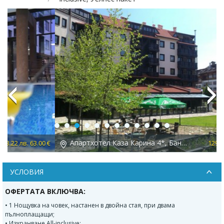
Previous
Next
Апартхотел Каза Карина 4*, Банско
 €
129.08 лв. 66.00 €
УСЛОВИЯ
ОФЕРТАТА ВКЛЮЧВА:
• 1 Нощувка на човек, настанен в двойна стая, при двама
пълноплащащи;
• Изхранване All-inclusive;