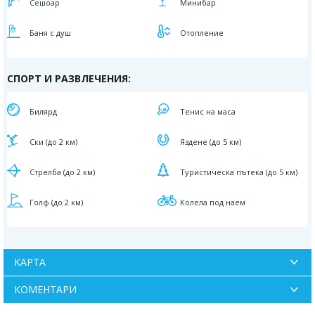
Сешоар
Минибар
Баня с душ
Отопление
СПОРТ И РАЗВЛЕЧЕНИЯ:
Билярд
Тенис на маса
Ски (до 2 км)
Яздене (до 5 км)
Стрелба (до 2 км)
Туристическа пътека (до 5 км)
Голф (до 2 км)
Колела под наем
КАРТА
КОМЕНТАРИ