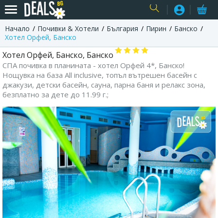
Начало
Почивки & Хотели
България
Пирин
Банско
USER
Хотел Орфей, Банско
Хотел Орфей, Банско, Банско
СПА почивка в планината - хотел Орфей 4*, Банско!
Нощувка на база All inclusive, топъл вътрешен басейн с
джакузи, детски басейн, сауна, парна баня и релакс зона,
безплатно за дете до 11.99 г.;