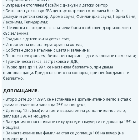
• Вътрешен отопляем басейн с джакузи и детски сектор
• Безплатен достъп до SPA център: вътрешен отопляем басейн с
джакузи и детски сектор, Арома сауна, Финландска сауна, Парна баня,
Лакониум, Тепидариум;
• Шезлонги на открито за слънчеви бани в собствен двор изпълнен
със зеленина;
• Градина с детски кът и детска стая;
• Интернет на цялата територия на хотела;
• Собствен двор изпълнен с цветя и зеленинa;
• Външен неохраняем, безплатен паркинг - до изчерпване на местата;
• Туристическа такса, застраховка и ДДС;
• Първо дете до 11,99 г. се настанява безплатно, при двама
пълноплащащи. Предоставянето на кошарка, при необходимост е
безплатно.
ДОПЛАЩАНИЯ:
• Второ дете до 11,99 г. се настанява на допълнително легло в стая с
двама възрастни и заплаща 25€ на нощувка;
• Дете над 12 г. (вкл) или трети възрастен на допълнително легло,
заплаща 39€ на нощувка;
• За единично настаняване се купува един ваучер и се доплаща 15€ на
нощувка;
• За настаняване във фамилна стая се доплаща 10€ на вечер (на
помещение);