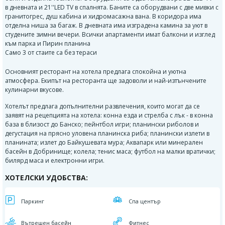
в дневната и 21''LED TV в спалнята. Баните са оборудвани с две мивки с
гранитогрес, душ кабина и хидромасажна вана. В коридора има
отделна ниша за багаж. В дневната има изградена камина за уют в
студените зимни вечери. Всички апартаменти имат балкони и изглед
към парка и Пирин планина
Само 3 от стаите са без тераси
Основният ресторант на хотела предлага спокойна и уютна
атмосфера. Екипът на ресторанта ще задоволи и най-изтънчените
кулинарни вкусове.
Хотелът предлага допълнителни развлечения, които могат да се
заявят на рецепцията на хотела: конна езда и стрелба с лък - в конна
база в близост до Банско; пейнтбол игри; планински риболов и
дегустация на прясно уловена планинска риба; планински излети в
планината; излет до Байкушевата мура; Аквапарк или минерален
басейн в Добринище; колела; тенис маса; футбол на малки вратички;
билярд маса и електронни игри.
ХОТЕЛСКИ УДОБСТВА:
Паркинг
Спа център
Вътрешен басейн
Фитнес