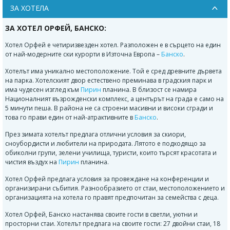
ЗА ХОТЕЛА
ЗА ХОТЕЛ ОРФЕЙ, БАНСКО:
Хотел Орфей е четиризвезден хотел. Разположен е в сърцето на един
от най-модерните ски курорти в Източна Европа –
Банско
.
Хотелът има уникално местоположение. Той е сред древните дървета
на парка. Хотелският двор естествено преминава в градския парк и
има чудесен изглед към
Пирин
планина. В близост се намира
Националният възрожденски комплекс, а центърът на града е само на
5 минути пеша. В района не са строени масивни и високи сгради и
това го прави един от най-атрактивните в
Банско
.
През зимата хотелът предлага отлични условия за скиори,
сноубордисти и любители на природата. Лятото е подходящо за
обиколни групи, зелени училища, туристи, които търсят красотата и
чистия въздух на
Пирин
планина.
Хотел Орфей предлага условия за провеждане на конференции и
организирани събития. Разнообразието от стаи, местоположението и
организацията на хотела го правят предпочитан за семейства с деца.
Хотел Орфей, Банско настанява своите гости в светли, уютни и
просторни стаи. Хотелът предлага на своите гости: 27 двойни стаи, 18