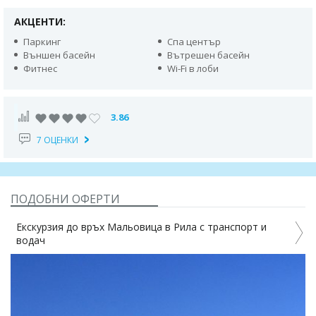
АКЦЕНТИ:
Паркинг
Спа център
Външен басейн
Вътрешен басейн
Фитнес
Wi-Fi в лоби
3.86
7 ОЦЕНКИ
ПОДОБНИ ОФЕРТИ
 Рила с транспорт и
Еднодневна екскурзия до Седемте Р
транспорт и водач