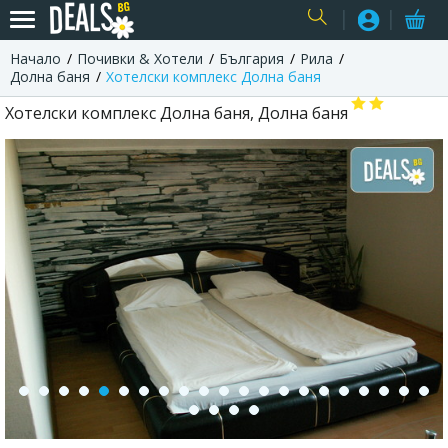
Начало
Почивки & Хотели
България
Рила
USER
Долна баня
Хотелски комплекс Долна баня
Хотелски комплекс Долна баня, Долна баня