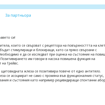
За партньора
авето си!
титела, които се свързват с рецептора на повърхносттта на кле
 бъдат стимулиращи и блокиращи, като са пряко свързани с
Необходимо е да се изследват при оценка на състояние на пови
 Позитивирането им говори в насока повишена функция на
 на Грейвс.
 щитовидната жлеза се позитивира повече от едно антитяло.
а се асоциират не само с промяна във функционалния статус, 
вания и състояния като например рецивидиращи спонтанни абор