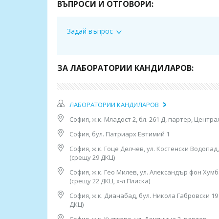
ВЪПРОСИ И ОТГОВОРИ:
тел: 0885 252 467, 02/952 21 36
Работно време:
Задай въпрос
07.30ч до 19.00ч /от понеделник до петък/;
8.30ч-14.30ч /събота и неделя/
ЗА ЛАБОРАТОРИИ КАНДИЛАРОВ:
2. София, бул. “Патриарх Евтимий" 1
МЦ “Юмедис”, ет. 2 (до кино "Одеон")
тел: 0884 221 403
ЛАБОРАТОРИИ КАНДИЛАРОВ
Работно време:
08.00ч до 16.00ч /от понеделник до петък/
София, ж.к. Младост 2, бл. 261 Д, партер, Центр
София, бул. Патриарх Евтимий 1
3. София, ж.к. “Гоце Делчев”, ул. “Костенски Во
тел: 0884 011 499
София, ж.к. Гоце Делчев, ул. Костенски Водопад,
Работно време: 08.00ч до 16.00ч /от понеделни
(срещу 29 ДКЦ)
4. София, ж.к. "Гео Милев", ул. „Александър фо
София, ж.к. Гео Милев, ул. Александър фон Хумб
(срещу 22 ДКЦ, х-л Плиска),
(срещу 22 ДКЦ, х-л Плиска)
тел: 0886 55 38 95
София, ж.к. Дианабад, бул. Никола Габровски 19
Работно време:
ДКЦ)
08.00ч до 16.00ч /от понеделник до петък/