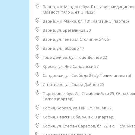
Варна, ж.к. Младост, бул. България, медицинск
15. София, ж.к. “Овча Купел″ 1, ул. “Д-р Васил К
Младост, тяло Б, ет. 3, №324
(до 21 ДКЦ), тел: 0882 592 021
Варна, ж.к. Чайка, бл. 181, магазин 5 (партер)
Работно време: 08.00ч до 16.00ч /от понеделни
Варна, ул. Брегалница 30
16. София, ж.к. “Разсадника”, ул. “Алеко Туран
тел: 0885 901 129
Варна, ул. Генерал Столипин 54-56
Работно време: 08.00ч до 16.00ч /от понеделни
Варна, ул. Габрово 17
17. София, ж.к. “Свобода”, ул. ”Дилянка” 20
Гоце Делчев, бул. Гоце Делчев 22
(срещу 24 ДКЦ)
Кресна, ул. Яне Сандански 57
тел: 0888 816 174
Работно време:
Сандански, ул. Свобода 2 (с/у Поликлиниката)
08.00ч до 16.00ч /от понеделник до петък/
Игнатиево, ул. Слави Дойчев 25
18. София, ж.к. “Суха река”, ул. "Емануил Васки
Търговище, бул. Ал. Стамболийски 25, Очна бол
(срещу 18 ДКЦ), тел: 0882 028 284
Тасков (партер)
Работно време: 08.00ч до 16.00ч /от понеделни
София, Борово, ул. Ген. Ст. Тошев 223
19. София, с. Панчарево, ул. "Юрий Гагарин" 8
София, Левски В, бл. 9А, вх. В (партер)
тел: 0882 861 421
Работно време:
София, ул. Стефан Сарафов, бл. 72, вх. Г (с/у 14-т
08.00ч до 16.00ч /от понеделник до петък/