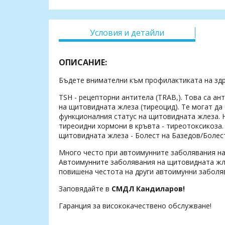
Условия и детайли
ОПИСАНИЕ:
Бъдете внимателни към профилактиката на здр
TSH - рецепторни антитела (TRAB,). Това са ан
на щитовидната жлеза (тиреоцид). Те могат да
функционалния статус на щитовидната жлеза. 
тиреоидни хормони в кръвта - тиреотоксикоза.
щитовидната жлеза - Болест на Базедов/Болест
Много често при автоимунните заболявания на
Автоимунните заболявания на щитовидната жлез
повишена честота на други автоимунни заболя
Заповядайте в
СМДЛ Кандиларов!
Гаранция за висококачествено обслужване!