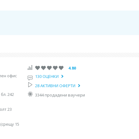
4.80
ален офис
130 ОЦЕНКИ
допад”, бл. 242 (срещу 29 ДКЦ)
28 АКТИВНИ ОФЕРТИ
 бл. 242
3344 продадени ваучери
к до петък/
н Хумболт“ 23
олт 23
 (срещу 15