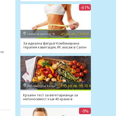
-61%
45.00 лв. 23.01 €
Салон за красота "Вили"
За идеална фигура! Комбинирана
терапия кавитация, RF, масаж в Салон
Вили
на
195.00 лв. 99.70 €
Лаборатории Кандиларов
Кръвен тест за вегетарианци за
непоносимост към 40 храни в
Лаборатории Кандиларов
-9%