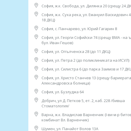
(до 31 ДКЦ), тел: 0882 862 234
София, ж.к. Свобода, ул. Дилянка 20 (срещу 24 Д
Работно време: 08.00ч до 16.00ч /от понеделни
София, ж.к. Суха река, ул. Емануил Васкидович 
10. София, ж.к. “Гоце Делчев”, ул. “Костенски В
18 ДКЦ)
тел: 0884 011 499
София, с. Панчарево, ул. Юрий Гагарин 8
Работно време: 08.00ч до 16.00ч /от понеделни
София, ул. Георги Софийски 74 (срещу ВМА - на 
11. София, ж.к. “Люлин” 2, бл. 217, вх. Д, ет. 1 (
бул. Иван Гешов)
тел: 0886 550 774
София, ул. Опълченска 28 (до 11 ДКЦ)
Работно време: 08.00ч до 16.00ч /от понеделни
София, ул. Петра 2 (до поликлиниката на ИСУЛ)
12. София, ж.к. “Младост” 1, бл. 53 (зад бивша 
тел: 0884 649 340
София, ул. Силистра 6 (до парка Заимов и 17 ДК
Работно време:
София, ул. Христо Станчев 13 (срещу бариерата
08.00ч до 16.00ч /от понеделник до петък/
Александровска болница)
13. София, ж.к. “Младост” 3, бл. 342, вх. 1 (до 2
София, ул. Бузлуджа 64
тел: 0885 50 34 21
Добрич, ул Д. Петков 5, ет. 2, каб. 228 /бивша
Работно време:
Стоматология/
08.00ч до 16.00ч /от понеделник до петък/
Варна, ж.к. Владислав Варненчик (I-ви м-р бито
14. София, ж.к. “Надежда”, ул. ”Възрожденска” 
комбинат Вл. Варненчик)
(до 8 ДКЦ), тел: 0884 015 182
Шумен, ул. Панайот Волов 13А
Работно време: 08.00ч до 16.00ч /от понеделни