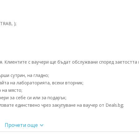
TRAB, );
. Клиентите с ваучери ще бъдат обслужвани според заетостта 
рши сутрин, на гладно;
айта на лабораторията, всеки вторник;
 на място;
ри за себе си или за подарък;
вате единствено чрез закупуване на ваучер от Deals.bg;
Прочети още