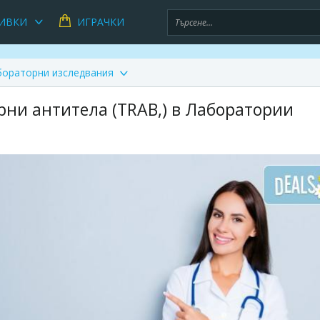
ИВКИ
ИГРАЧКИ
бораторни изследвания
рни антитела (TRAB,) в Лаборатории