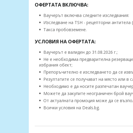
ОФЕРТАТА ВКЛЮЧВА:
Ваучерът включва следните изследвания:
Изследване на TSH - рецепторни антитела (
Такса пробовземене.
УСЛОВИЯ НА ОФЕРТАТА:
Ваучерът е валиден до 31.08.2026 г.;
Не е необходима предварителна резервация
избрания обект;
Препоръчително е изследването да се извъ
Резултатите се получават на място или в с
Необходимо е да носите разпечатан ваучер
Можете да закупите неограничен брой вауче
От актуалната промоция може да се възполз
Всички условия на Deals.bg.
Контакти:
1. София, ул. “Бузлуджа” 64