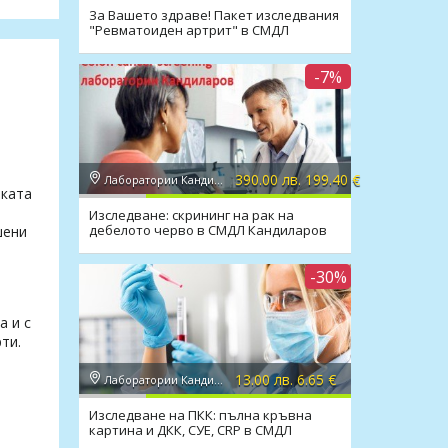
За Вашето здраве! Пакет изследвания
"Ревматоиден артрит" в СМДЛ
Кандиларов
-7%
390.00 лв. 199.40 €
Лаборатории Кандиларов
тката
Изследване: скрининг на рак на
дебелото черво в СМДЛ Кандиларов
шени
-30%
а и с
ти.
13.00 лв. 6.65 €
Лаборатории Кандиларов
Изследване на ПКК: пълна кръвна
картина и ДКК, СУЕ, CRP в СМДЛ
Кандиларов