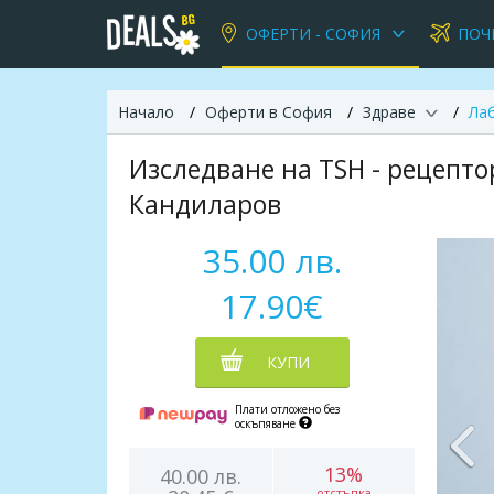
ОФЕРТИ - СОФИЯ
ПОЧ
Начало
Оферти в София
Здраве
Ла
Изследване на TSH - рецепто
Кандиларов
35.00 лв.
17.90€
КУПИ
Плати отложено без
оскъпяване
13%
40.00 лв.
отстъпка