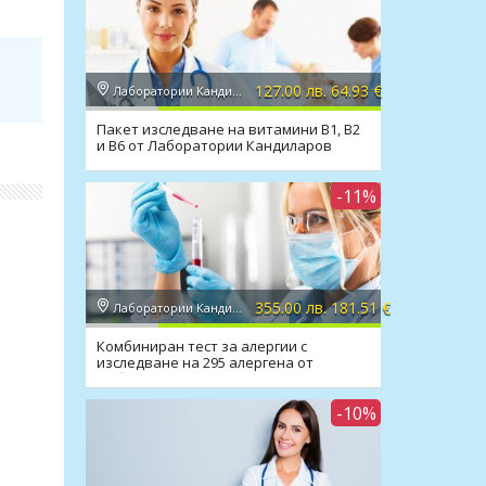
127.00 лв. 64.93 €
Лаборатории Кандиларов
Пакет изследване на витамини В1, В2
и В6 от Лаборатории Кандиларов
-11%
355.00 лв. 181.51 €
Лаборатории Кандиларов
Комбиниран тест за алергии с
изследване на 295 алергена от
Лаборатории Кандиларов
-10%