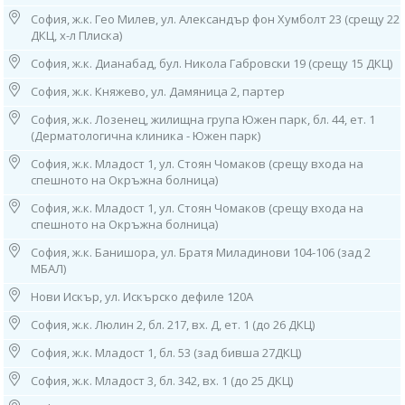
срещаните KRAS и BRAF генни мутации.
София, ж.к. Гео Милев, ул. Александър фон Хумболт 23 (срещу 22
ДКЦ, х-л Плиска)
KRAS генна мутация
Генът KRAS (K-RAS ген) кодира протеина K-Ras със същото име, който
София, ж.к. Дианабад, бул. Никола Габровски 19 (срещу 15 ДКЦ)
регулира клетъчния растеж и клетъчното делене като молекулен
превключвател. За да направи това, той превключва между активно и
София, ж.к. Княжево, ул. Дамяница 2, партер
неактивно състояние. Ако има мутации в гена KRAS, протеинът K-Ras
София, ж.к. Лозенец, жилищна група Южен парк, бл. 44, ет. 1
винаги е активен. Това води до неконтролирано клетъчно делене и
(Дерматологична клиника - Южен парк)
туморът расте неконтролируемо.
София, ж.к. Младост 1, ул. Стоян Чомаков (срещу входа на
Около всеки трети тумор има мутация в един от RAS гените. Това се
спешното на Окръжна болница)
отнася по-специално за карциномите на дебелото черво и
екзокринните карциноми на панкреаса. Тъй като участващите
София, ж.к. Младост 1, ул. Стоян Чомаков (срещу входа на
мутации са соматични, ColoAlert не е генетичен тест в
спешното на Окръжна болница)
конвенционалния смисъл.
София, ж.к. Банишора, ул. Братя Миладинови 104-106 (зад 2
Честото участие на протеина K-Ras в туморогенезата също го прави
МБАЛ)
важна терапевтична цел. Например, изследователите са успели да
Нови Искър, ул. Искърско дефиле 120А
намерят инхибитор, който нарушава транспорта на KRAS към
клетъчната мембрана и по този начин значително намалява растежа
София, ж.к. Люлин 2, бл. 217, вх. Д, ет. 1 (до 26 ДКЦ)
на тумора. Това е още една причина, поради която откриването на
мутация в гена KRAS е плюс за диагностиката на колоректален рак
София, ж.к. Младост 1, бл. 53 (зад бивша 27ДКЦ)
ColoAlert.
София, ж.к. Младост 3, бл. 342, вх. 1 (до 25 ДКЦ)
BRAF генна мутация