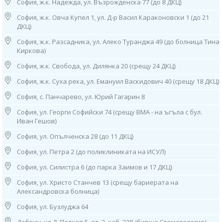
София, ж.к. Надежда, ул. Възрожденска 77 (до 8 ДКЦ)
Генът BRAF (B-RAF ген) кодира специална протеин киназа - серин/
треонин киназата B-Raf, която също така регулира важен сигнален път
София, ж.к. Овча Купел 1, ул. Д-р Васил Караконовски 1 (до 21
за делене и диференциация на клетките. Мутациите в гена BRAF могат
ДКЦ)
трайно да активират сигналния път и по този начин да допринесат за
развитието на колоректален карцином, например.
София, ж.к. Разсадника, ул. Алеко Туранджа 49 (до болница Тина
Киркова)
Мутация BRAF V600, която причинява бързо растящи и агресивни
София, ж.к. Свобода, ул. Дилянка 20 (срещу 24 ДКЦ)
тумори, е особено често срещана в туморните клетки. Около 8 до 10
процента от всички пациенти с метастатичен колоректален рак са
София, ж.к. Суха река, ул. Емануил Васкидович 40 (срещу 18 ДКЦ)
засегнати.
София, с. Панчарево, ул. Юрий Гагарин 8
BRAF инхибиторите могат да блокират сигналния път и по този начин
София, ул. Георги Софийски 74 (срещу ВМА - на ъгъла с бул.
да индуцират апоптоза на туморни клетки.
Иван Гешов)
Колко надежден е тестът ColoAlert?
София, ул. Опълченска 28 (до 11 ДКЦ)
Анализирайки тези биомаркери, ColoAlert постига чувствителност от
85 % и специфичност от 92 %. Както при всяка диагностична
София, ул. Петра 2 (до поликлиниката на ИСУЛ)
процедура, могат да се появят както фалшиво отрицателни, така и
фалшиво положителни резултати от теста.
София, ул. Силистра 6 (до парка Заимов и 17 ДКЦ)
София, ул. Христо Станчев 13 (срещу бариерата на
Какво трябва да направя в случай на положителен резултат?
Александровска болница)
В случай на положителен резултат от теста не трябва да се
предприемат никакви терапевтични мерки без предварителна
София, ул. Бузлуджа 64
консултация с лекуващия терапевт.