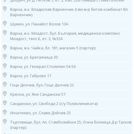
Добрич, ул Д. Петков 5, ет. 2, каб. 228 /бивша Стоматология/
Важно - как да се подготвите за изследването?
За лабораторния анализ се предоставя биологична проба от фецес.
Варна, ж.к. Владислав Варненчик (I-ви м-р битов комбинат Вл.
Препоръчва се в 2-седмичния период преди нейното вземане да не се
Варненчик)
приемат антибиотични и пробиотични лекарствени средства, тъй като
Шумен, ул. Панайот Волов 13А
могат да повлияят на изследването.
Необходимо е първо да вземете необходимия комплект
Варна, ж.к. Младост, бул. България, медицински комплекс
ColoAlert за тестването - на място от следните адреси на
Младост, тяло Б, ет. 3, №324
лабораторията
, като предоставите номер на ваучер:
София, жк. Младост 2, бл. 261 Д;
Варна, ж.к. Чайка, бл. 181, магазин 5 (партер)
София, ул. Христо Станчев 13;
Варна, ул. Брегалница 30
София, ул. Бузлуджа 64;
Варна, ул. "Габрово" 17;
Варна, ул. Генерал Столипин 54-56
Гоце Делчев, бул. "Гоце Делчев" 22.
Варна, ул. Габрово 17
За лабораторния анализ се предоставя биологична проба от
Гоце Делчев, бул. Гоце Делчев 22
фецес
. Препоръчва се в 2-седмичния период преди нейното вземане
да не се приемат антибиотични и пробиотични лекарствени средства,
Кресна, ул. Яне Сандански 57
тъй като могат да повлияят на изследването.
Сандански, ул. Свобода 2 (с/у Поликлиниката)
След вземане на пробата, може да я занесете за изследване във всяка
една лаборатория на Кандиларов.
Игнатиево, ул. Слави Дойчев 25
Срокът за изработване на изследването e 20 работни дни. Резултатите
Търговище, бул. Ал. Стамболийски 25, Очна болница Д-р Тасков
ще бъдат изписани на английски език.
(партер)