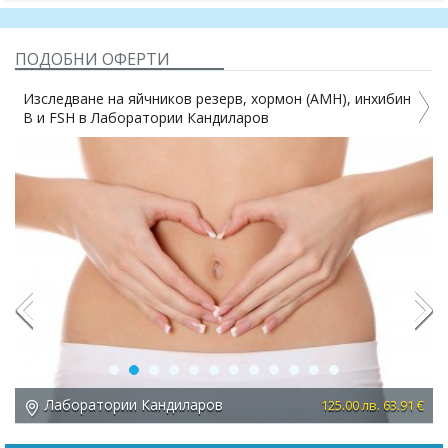
ПОДОБНИ ОФЕРТИ
Изследване на яйчников резерв, хормон (AMH), инхибин
В и FSH в Лаборатории Кандиларов
%
Previous
Next
Лаборатории Кандиларов
 €
125.00 лв. 63.91 €