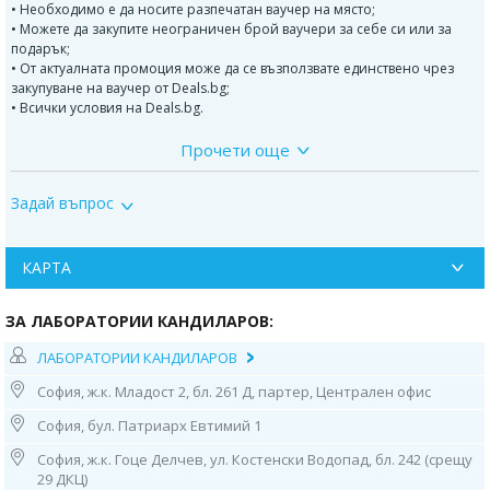
• Необходимо е да носите разпечатан ваучер на място;
• Можете да закупите неограничен брой ваучери за себе си или за
подарък;
• От актуалната промоция може да се възползвате единствено чрез
закупуване на ваучер от Deals.bg;
• Всички условия на Deals.bg.
Прочети още
ДОПЪЛНИТЕЛНА ИНФОРМАЦИЯ:
ColoAlert е тест , който постига чувствителност от 85% и специфичност
Задай въпрос
от 92%. Ако имате притеснителни симптоми в храносмилателната
система, може да се тествате.
В началото на развитието на колоректалния рак има соматични - т.е.
КАРТА
придобити в течение на живота - мутации в генома на чревните
клетки. Тъй като клетките на чревната лигавица непрекъснато се
ЗА ЛАБОРАТОРИИ КАНДИЛАРОВ:
отстраняват в изпражненията, тяхната ДНК може да бъде открита в
изпражненията с помощта на PCR.
ЛАБОРАТОРИИ КАНДИЛАРОВ
За диагностика ColoAlert лабораторията първо разделя човешката
София, ж.к. Младост 2, бл. 261 Д, партер, Централен офис
ДНК от ДНК от други източници, като чревни бактерии и храна. След
това определя количествено общото количество човешка ДНК . В
София, бул. Патриарх Евтимий 1
случай на тумори - но също и в случай на възпалителни процеси -
София, ж.к. Гоце Делчев, ул. Костенски Водопад, бл. 242 (срещу
общото количество човешка ДНК в изпражненията се увеличава
29 ДКЦ)
забележимо. В следваща стъпка лабораторията изследва ДНК за често