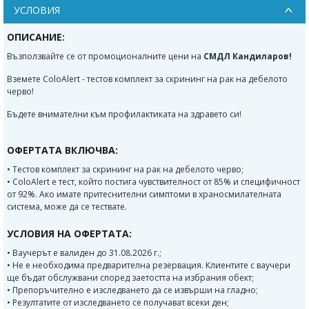
УСЛОВИЯ
ОПИСАНИЕ:
Възползвайте се от промоционалните цени на
СМДЛ Кандиларов!
Вземете ColoAlert - тестов комплект за скрининг на рак на дебелото
черво!
Бъдете внимателни към профилактиката на здравето си!
ОФЕРТАТА ВКЛЮЧВА:
• Тестов комплект за скрининг на рак на дебелото черво;
• ColoAlert е тест, който постига чувствителност от 85% и специфичност
от 92%. Ако имате притеснителни симптоми в храносмилателната
система, може да се тествате.
УСЛОВИЯ НА ОФЕРТАТА:
• Ваучерът е валиден до 31.08.2026 г.;
• Не е необходима предварителна резервация. Клиентите с ваучери
ще бъдат обслужвани според заетостта на избрания обект;
• Препоръчително е изследването да се извърши на гладно;
• Резултатите от изследването се получават всеки ден;