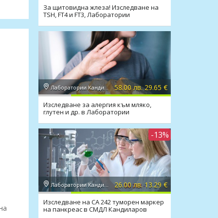
За щитовидна жлеза! Изследване на
TSH, FT4 и FT3, Лаборатории
Кандиларов
58.00 лв. 29.65 €
Лаборатории Кандиларов
Изследване за алергия към мляко,
глутен и др. в Лаборатории
Кандиларов
-13%
26.00 лв. 13.29 €
Лаборатории Кандиларов
Изследване на CA 242 туморен маркер
на
на панкреас в СМДЛ Кандиларов