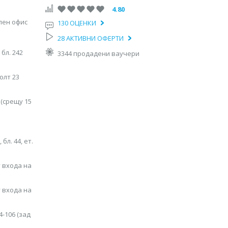
4.80
ален офис
130 ОЦЕНКИ
28 АКТИВНИ ОФЕРТИ
 бл. 242
3344 продадени ваучери
олт 23
 (срещу 15
л. 44, ет.
у входа на
у входа на
4-106 (зад