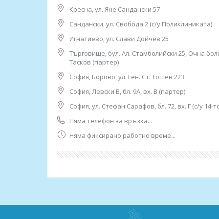
МЦ “Юмедис”, ет. 2 (до кино "Одеон")
Кресна, ул. Яне Сандански 57
тел: 0884 221 403
Работно време:
Сандански, ул. Свобода 2 (с/у Поликлиниката)
08.00ч до 16.00ч /от понеделник до петък/
Игнатиево, ул. Слави Дойчев 25
3. София, ж.к. “Гоце Делчев”, ул. “Костенски Во
Търговище, бул. Ал. Стамболийски 25, Очна бол
тел: 0884 011 499
Тасков (партер)
Работно време: 08.00ч до 16.00ч /от понеделни
София, Борово, ул. Ген. Ст. Тошев 223
4. София, ж.к. "Гео Милев", ул. „Александър фо
София, Левски В, бл. 9А, вх. В (партер)
(срещу 22 ДКЦ, х-л Плиска),
тел: 0886 55 38 95
София, ул. Стефан Сарафов, бл. 72, вх. Г (с/у 14-т
Работно време:
Няма телефон за връзка...
08.00ч до 16.00ч /от понеделник до петък/
Няма фиксирано работно време...
5. София, ж.к. "Княжево", ул. “Дамяница” 2, пар
тел: 0882 720 552
Работно време: 08.00ч до 16.00ч /от понеделни
6. София, ж.к. "Лозенец",
жилищна група "Южен Парк",
бл. 44, ет. 1 (в Дерматологична Клиника - "Юже
тел: 0882 115 120
Работно време: