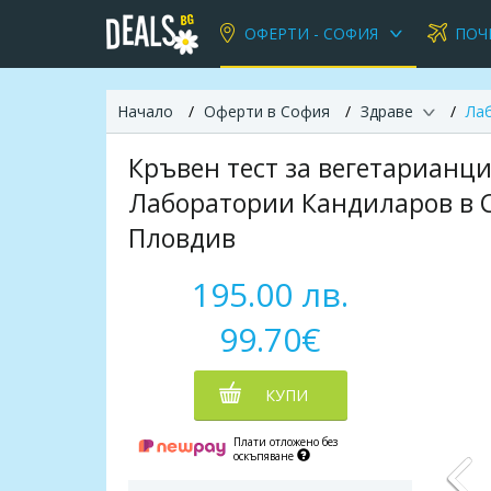
ОФЕРТИ - СОФИЯ
ПОЧ
Начало
Оферти в София
Здраве
Ла
Кръвен тест за вегетарианци
Лаборатории Кандиларов в Со
Пловдив
195.00 лв.
99.70€
КУПИ
Плати отложено без
оскъпяване