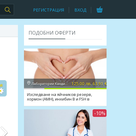
РЕГИСТРАЦИЯ
ВХОД
ПОДОБНИ ОФЕРТИ
125.00 лв. 63.91 €
Лаборатории Кандиларов
Изследване на яйчников резерв,
хормон (AMH), инхибин В и FSH в
Лаборатории Кандиларов
-10%