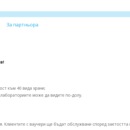
За партньора
в!
ст към 40 вида храни;
лабораториите може да видите по-долу.
. Клиентите с ваучери ще бъдат обслужвани според заетостта 