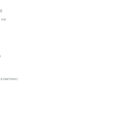
Ц)
 на
в
и комплекс