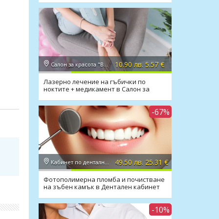
10.90 лв. 5.57 €
Салон за красота "Вили"
Лазерно лечение на гъбички по
ноктите + медикамент в Салон за
красота Вили
-67%
49.50 лв. 25.31 €
Кабинет по дентална медицина д-р Маринашева
Фотополимерна пломба и почистване
на зъбен камък в Дентален кабинет
д-р Маринашева
-10%