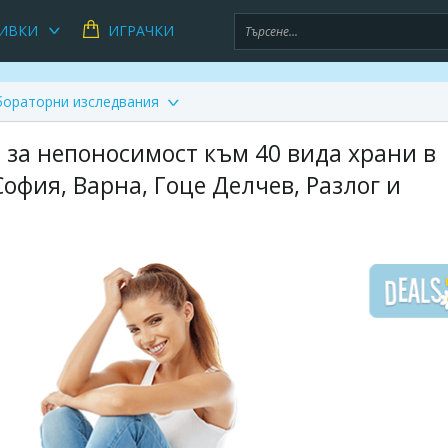
ИВКИ
ИГРАЧКИ
бораторни изследвания
 за непоносимост към 40 вида храни в
фия, Варна, Гоце Делчев, Разлог и