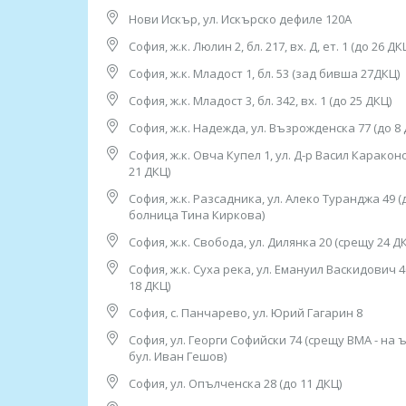
• Касис;
Нови Искър, ул. Искърско дефиле 120А
София, ж.к. Люлин 2, бл. 217, вх. Д, ет. 1 (до 26 ДК
• Банан;
София, ж.к. Младост 1, бл. 53 (зад бивша 27ДКЦ)
• Диня, Пъпеши;
София, ж.к. Младост 3, бл. 342, вх. 1 (до 25 ДКЦ)
• Маслина (черна и зелена);
София, ж.к. Надежда, ул. Възрожденска 77 (до 8 
• Портокал, грейпфрут, лимон;
София, ж.к. Овча Купел 1, ул. Д-р Васил Каракон
• Ягода, Малина, Боровинка;
21 ДКЦ)
София, ж.к. Разсадника, ул. Алеко Туранджа 49 (
• Домат;
болница Тина Киркова)
• Киноа;
София, ж.к. Свобода, ул. Дилянка 20 (срещу 24 Д
• Чия (семена);
София, ж.к. Суха река, ул. Емануил Васкидович 
18 ДКЦ)
• Бадем, фъстък, кашу;
София, с. Панчарево, ул. Юрий Гагарин 8
• Грах, леща, нахут, бял и зелен боб;
София, ул. Георги Софийски 74 (срещу ВМА - на 
• Ленено семе;
бул. Иван Гешов)
София, ул. Опълченска 28 (до 11 ДКЦ)
• Хлебна мая;