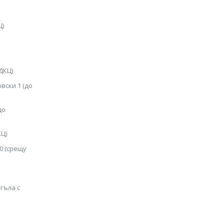
Ц)
ДКЦ)
овски 1 (до
до
КЦ)
40 (срещу
ъгъла с