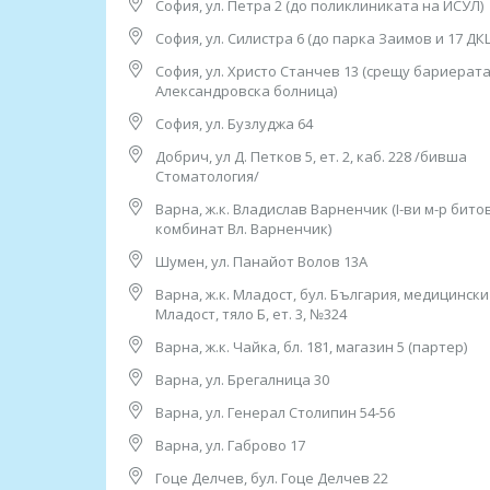
София, ул. Петра 2 (до поликлиниката на ИСУЛ)
• Царевица;
София, ул. Силистра 6 (до парка Заимов и 17 ДК
• Твърда пшеница;
София, ул. Христо Станчев 13 (срещу бариерата
• Глутен;
Александровска болница)
София, ул. Бузлуджа 64
• Ръж, ечемик, овес;
Добрич, ул Д. Петков 5, ет. 2, каб. 228 /бивша
• Ориз;
Стоматология/
• Пшеница;
Варна, ж.к. Владислав Варненчик (I-ви м-р бито
комбинат Вл. Варненчик)
• Мед.
Шумен, ул. Панайот Волов 13А
****
Варна, ж.к. Младост, бул. България, медицинск
Контакти:
Младост, тяло Б, ет. 3, №324
Варна, ж.к. Чайка, бл. 181, магазин 5 (партер)
1. София, ул. “Бузлуджа” 64
тел: 0885 252 467, 02/952 21 36
Варна, ул. Брегалница 30
Работно време:
07.30ч до 19.00ч /от понеделник до петък/;
Варна, ул. Генерал Столипин 54-56
8.30ч-14.30ч /събота и неделя/
Варна, ул. Габрово 17
2. София, бул. “Патриарх Евтимий" 1
Гоце Делчев, бул. Гоце Делчев 22