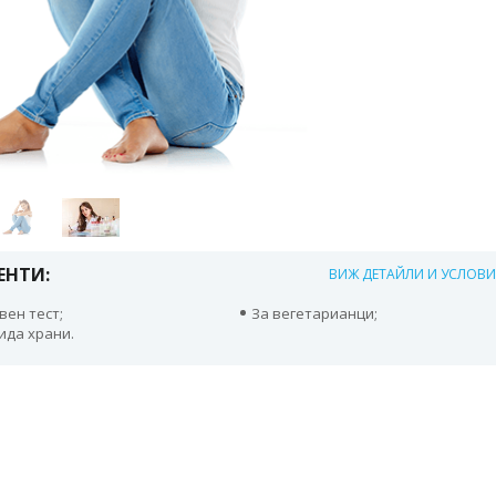
ЕНТИ:
ВИЖ ДЕТАЙЛИ И УСЛОВ
вен тест;
За вегетарианци;
вида храни.