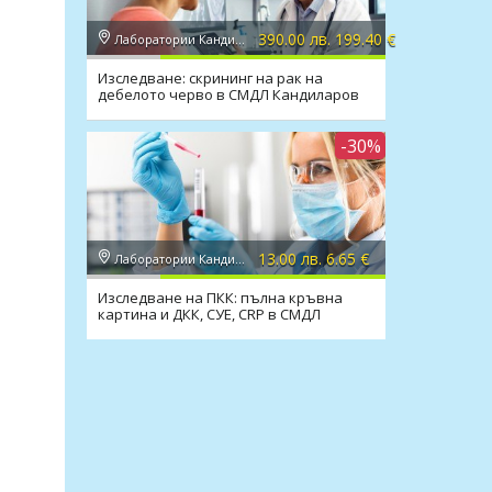
390.00 лв. 199.40 €
Лаборатории Кандиларов
Изследване: скрининг на рак на
дебелото черво в СМДЛ Кандиларов
-30%
13.00 лв. 6.65 €
Лаборатории Кандиларов
Изследване на ПКК: пълна кръвна
картина и ДКК, СУЕ, CRP в СМДЛ
Кандиларов