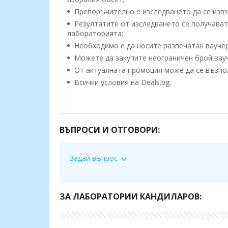
Препоръчително е изследването да се извъ
Резултатите от изследването се получават 
лабораторията;
Необходимо е да носите разпечатан ваучер
Можете да закупите неограничен брой вауче
От актуалната промоция може да се възполз
Всички условия на Deals.bg.
Офертата включва изследване на следнит
• Яйце (цяло);
ВЪПРОСИ И ОТГОВОРИ:
• Краве, козе, овче мляко;
• Йогурт;
Задай въпрос
• Казеин;
• Извара;
ЗА ЛАБОРАТОРИИ КАНДИЛАРОВ:
• Келп, Нори, Уакаме;
• Спирулина, хлорела;