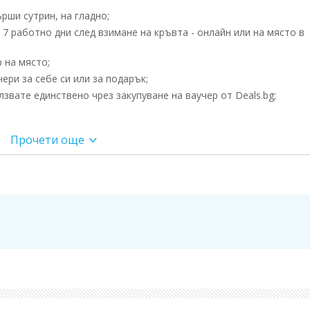
рши сутрин, на гладно;
7 работно дни след взимане на кръвта - онлайн или на място в
 на място;
ри за себе си или за подарък;
вате единствено чрез закупуване на ваучер от Deals.bg;
е храни:
Прочети още