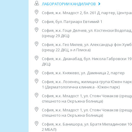
ЛАБОРАТОРИИ КАНДИЛАРОВ
• Авокадо;
София, ж.к. Младост 2, бл. 261 Д, партер, Центр
• Броколи, карфиол;
София, бул. Патриарх Евтимий 1
• Джинджифил;
София, ж.к. Гоце Делчев, ул. Костенски Водопад,
(срещу 29 ДКЦ)
• Зеле (бяло и червено);
София, ж.к. Гео Милев, ул. Александър фон Хумб
• Морков;
(срещу 22 ДКЦ, х-л Плиска)
• Целина;
София, ж.к. Дианабад, бул. Никола Габровски 19
ДКЦ)
• Краставица;
София, ж.к. Княжево, ул. Дамяница 2, партер
• Лук, праз лук;
София, ж.к. Лозенец, жилищна група Южен парк, б
1 (Дерматологична клиника - Южен парк)
• Спанак;
София, ж.к. Младост 1, ул. Стоян Чомаков (срещ
• Картоф;
спешното на Окръжна болница)
• Пипер (зелен,червен и жълт);
София, ж.к. Младост 1, ул. Стоян Чомаков (срещ
спешното на Окръжна болница)
• Червено цвекло;
София, ж.к. Банишора, ул. Братя Миладинови 10
• Ябълка, Круша;
2 МБАЛ)