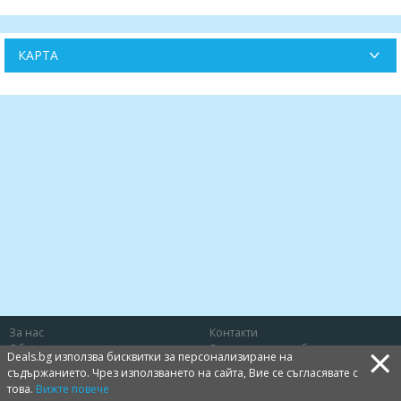
КАРТА
За нас
Контакти
×
Общи условия
Защита на потребителя
Deals.bg използва бисквитки за персонализиране на
Политика за лични данни
Бисквитки
съдържанието. Чрез използването на сайта, Вие се съгласявате с
това.
Вижте повече