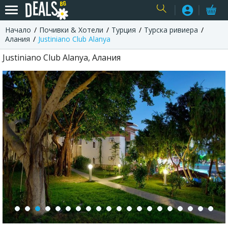
Начало
Почивки & Хотели
Турция
Турска ривиера
USER
Алания
Justiniano Club Alanya
Justiniano Club Alanya, Алания