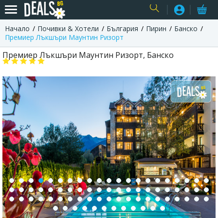
Начало
Почивки & Хотели
България
Пирин
Банско
USER
Премиер Лъкшъри Маунтин Ризорт
Премиер Лъкшъри Маунтин Ризорт, Банско