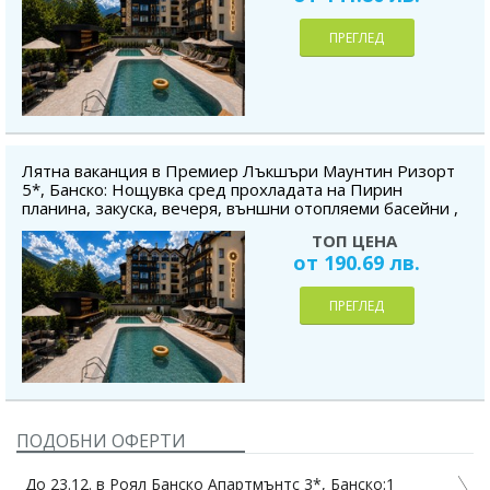
ПРЕГЛЕД
Лятна ваканция в Премиер Лъкшъри Маунтин Ризорт
5*, Банско: Нощувка сред прохладата на Пирин
планина, закуска, вечеря, външни отопляеми басейни ,
СПА, безплатно за дете до 5.99г
ТОП ЦЕНА
от 190.69 лв.
ПРЕГЛЕД
ПОДОБНИ ОФЕРТИ
До 23.12. в Роял Банско Апартмънтс 3*, Банско:1
Д