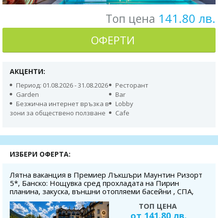
141.80 лв.
Топ цена
ОФЕРТИ
АКЦЕНТИ:
Период: 01.08.2026 - 31.08.2026
Ресторант
Garden
Bar
Безжична интернет връзка в
Lobby
зони за обществено ползване
Cafe
ИЗБЕРИ ОФЕРТА:
Лятна ваканция в Премиер Лъкшъри Маунтин Ризорт
5*, Банско: Нощувка сред прохладата на Пирин
планина, закуска, външни отопляеми басейни , СПА,
безплатно за дете до 5.99г
ТОП ЦЕНА
от 141.80 лв.