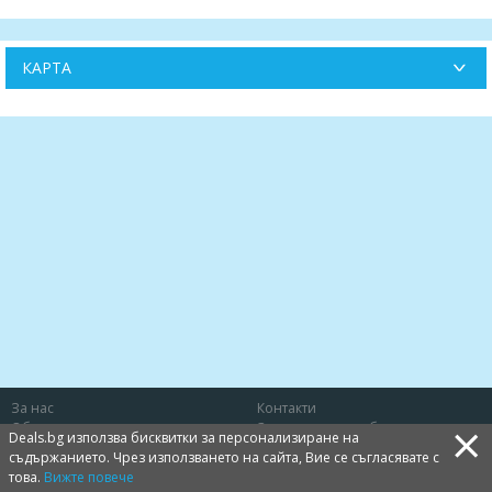
КАРТА
За нас
Контакти
×
Общи условия
Защита на потребителя
Deals.bg използва бисквитки за персонализиране на
Политика за лични данни
Бисквитки
съдържанието. Чрез използването на сайта, Вие се съгласявате с
това.
Вижте повече