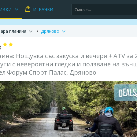
ИВКИ
ИГРАЧКИ
тара планина
Дряново
о
ина: Нощувка със закуска и вечеря + АTV за 
ути с невероятни гледки и ползване на вън
тел Форум Спорт Палас, Дряново