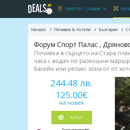
ОФЕРТИ - СОФИЯ
ПОЧ
Начало
Почивки & Хотели
България
С
Форум Спорт Палас , Дрянов
Почивка в сърцето на Стара план
часа с водач по разкошни маршр
басейн или релакс зона от от хо
244.48 лв.
125.00€
на човек
КУПИ
Плати отложено без