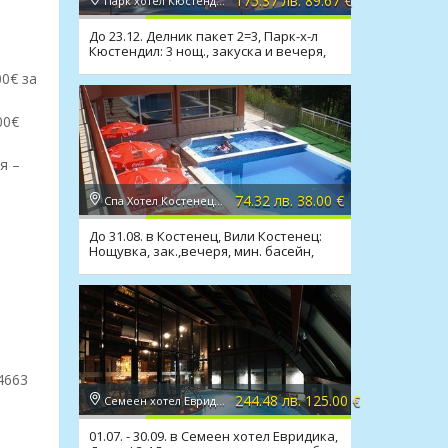
175.37 лв. 89.67 €
Парк хотел Кюстендил 4*, Кюстендил
До 23.12. Делник пакет 2=3, Парк-х-л
Кюстендил: 3 нощ., закуска и вечеря,
минерален басейн
00€ за
00€
я –
74.32 лв. 38.00 €
Спа Хотел Костенец 1*, Костенец
До 31.08. в Костенец, Вили Костенец:
Нощувка, зак.,вечеря, мин. басейн,
сауна
4663
244.48 лв. 125.00 €
Семеен хотел Евридика 3*, Девин
01.07. - 30.09. в Семеен хотел Евридика,