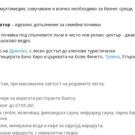
 мултимедия, озвучаване и всичко необходимо за бизнес срещи,
матор
– идеално допълнение за семейни почивки.
 почивка под слънчевите лъчи и чисто нов релакс център - джак
, шоково ведро.
о на
Дряново
, с лесен достъп до ключови туристически
 пещерата Бачо Киро и църквата на Колю Фичето,
Трявна
, Етъра
таи, при максимална заетост на редовните легла;
черк на веригата ресторанти Bianco;
онг до 07.09.26г;
 centre, включващ: финландска сауна, инфраред сауна, парна ба
она;
 боне, минерална вода и кафе за офроуд маршрута;
кошни маршрути, с невероятни гледки;