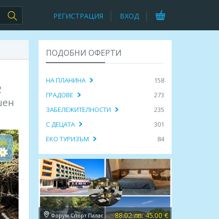
РЕГИСТРАЦИЯ
ВХОД
ПОДОБНИ ОФЕРТИ
НА ПЛАНИНА
158
2
ГРАДОВЕ
273
шен
ЗАБЕЛЕЖИТЕЛНОСТИ
235
С ДЕЦАТА
301
ЕКО ТУРИЗЪМ
84
88.02 лв. 45.00 €
Форум Спорт Палас 2*, Дряново