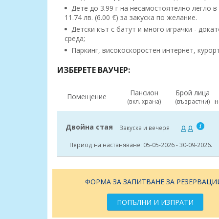
Дете до 3.99 г на несамостоятелно легло в 
11.74 лв. (6.00 €) за закуска по желание.
Детски кът с батут и много играчки - докат
среда;
Паркинг, високоскоростен интернет, курорт
ИЗБЕРЕТЕ ВАУЧЕР:
Пансион
Брой лица
Помещение
н
(вкл. храна)
(възрастни)
Двойна стая
Закуска и вечеря
Период на настаняване: 05-05-2026 - 30-09-2026.
ФОРМА ЗА ЗАПИТВАНЕ ЗА РЕЗЕРВАЦИ
ПОПЪЛНИ И ИЗПРАТИ