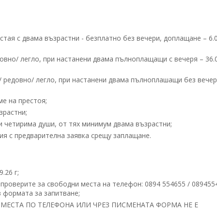
стая с двама възрастни - безплатно без вечери, доплащане – 6.
едовно/ легло, при настанени двама пълноплащащи с вечеря – 36.
о / редовно/ легло, при настанени двама пълноплашащи без вечер
ме на престоя;
зрастни;
ли четирима души, от тях минимум двама възрастни;
я с предварителна заявка срещу заплащане.
.26 г;
проверите за свободни места на телефон: 0894 554655 / 089455
 формата за запитване;
МЕСТА ПО ТЕЛЕФОНА ИЛИ ЧРЕЗ ПИСМЕНАТА ФОРМА НЕ Е