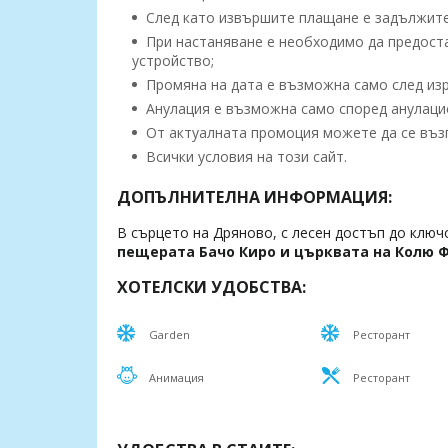
След като извършите плащане е задължител
При настаняване е необходимо да предоста
устройство;
Промяна на дата е възможна само след изр
Анулация е възможна само според анулацио
От актуалната промоция можете да се възп
Всички условия на този сайт.
ДОПЪЛНИТЕЛНА ИНФОРМАЦИЯ:
В сърцето на Дряново, с лесен достъп до клю
пещерата Бачо Киро и църквата на Колю 
ХОТЕЛСКИ УДОБСТВА:
Garden
Ресторант
Aнимация
Ресторант