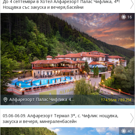
До 4 септември в Хотел Алфарезорт Палас Чифлика, 4*!
Нощувка със закуска и вечеря,басейни
16
Алфарезорт Палас Чифлика 4*, Чифлик
174.56лв. / 89.25€
05.06-06.09. Алфарезорт Термал 3*, с. Чифлик: нощувка,
закуска и вечеря, минераленбасейн
40