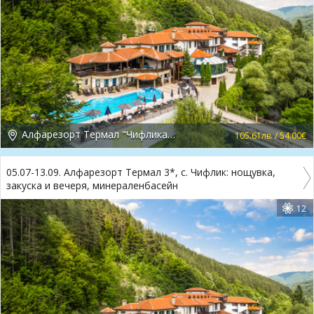
Алфарезорт Термал "Чифлика" 3*, Чифлик
105.61лв. / 54.00€
05.07-13.09. Алфарезорт Термал 3*, с. Чифлик: нощувка,
закуска и вечеря, минераленбасейн
12