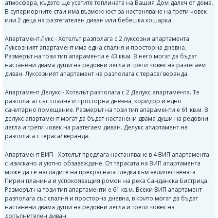
атмосфера, където ще усетите топлината на Вашия Дом далеч от дома.
В супериорните стаи има възможност за настаняване на трети човек
или 2 деца на разтегателен диван или бебешка кошарка.
Апартамент Лукс - Хотелът разполага с 2 луксозни апартамента.
Луксозният апартамент има една спалня и просторна дневна.
Размерът на този тип апараменти е 43 кв.м. В него могат да бъдат
настанени двама души на редовни легла и трети човек на разтегаем
диван. Луксозният апартамент не разполага с тераса/ веранда.
Апартамент Делукс - Хотелът разполага с 2 Делукс апартамента. Те
разполагат със спалня и просторна дневна, коридор и едно
санитарно помещение. Размерът на този тип апараменти е 61 кв.м. В
делукс апартамент могат да бъдат настанени двама души на редовни
легла и трети човек на разтегаем диван. Делукс апартамент не
разполага с тераса/ веранда.
Апартамент ВИП - Хотелът предлага настаняване в 4 ВИП апартамента
с изискано и уютно обзавеждане. От терасата на ВИП апартамента
може да се насладите на прекрасната гледка към величествената
Пирин планина и успокояващия ромон на река Санданска Бистрица.
Размерът на този тип апартаменти е 61 кв.м. Всеки ВИП апартамент
разполага със спалня и просторна дневна, в които могат да бъдат
настанени двама души на редовни легла и трети човек на
допълнителен диван.