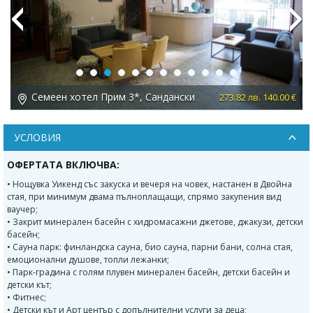
Previous
Next
Семеен хотел Прим 3*, Сандански
 €
273.82 лв. 140.00 €
УСЛОВИЯ
ОФЕРТАТА ВКЛЮЧВА:
• Нощувка Уикенд със закуска и вечеря на човек, настанен в Двойна
стая, при минимум двама пълноплащащи, спрямо закупения вид
ваучер;
• Закрит минерален басейн с хидромасажни джетове, джакузи, детски
басейн;
• Сауна парк: финландска сауна, био сауна, парни бани, солна стая,
емоционални душове, топли лежанки;
• Парк-градина с голям плувен минерален басейн, детски басейн и
детски кът;
• Фитнес;
• Детски кът и Арт център с допълнителни услуги за деца;