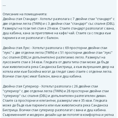
---
Описание на помещенията:
Двойна стая Стандарт - Хотелът разполага с 7 двойни стаи "стандарт" с
две отделни легла (TWIN) и с 3 двойни стаи "стандарт" със спалня (DBL).
Размерът на този тип стая е 29 кв.м. Стаите стандарт разполагат с вана,
душ кабина, кана за приготвяне на кафе/ чай. Стаите са с гледка към
паркинга и не разполагат с балкон.
Двойна стая Лукс - Хотелът разполага с 69 просторни двойни стаи
"лукс" с две отделни легла (TWIN) и с 51 просторни двойни стаи "лукс"
със спалня (DBL) и допълнително разтегаемо легло. Размерът на
луксозните стаи е 34 кв.м. Гледката от двата типа стаи може да бъде
към живописната река Санданска Бистрица, а към вътрешния двор на
хотела или към басейна могат да гледат само стаите с отделни легла.
Всички стаи лукс имат балкон, вана и душ кабина.
Двойна стая Супериор - Хотелът разполага с 26 двойни стаи
"супериор" с две отделни легла (TWIN) и 28 просторни двойни стаи
"супериор" със спалня (DBL) и допълнителен разтегателен диван.
Стаите са просторни и елегантни, размерът им е 35 кв.м. Гледката
може да бъде към паркинга или към живописната река Санданска
Бистрица. Всички стаи супериор разполагат с вана и душ кабина.
Съвременният и модерен дизайн ще ви потопят в комфортна и уютна