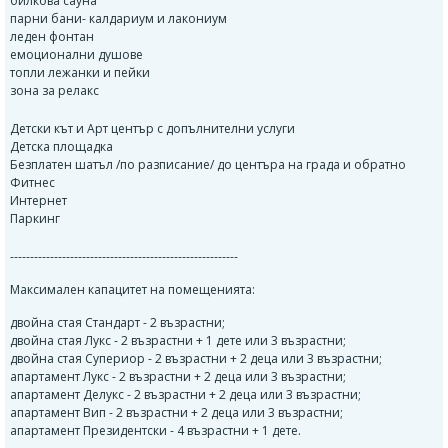
билкова сауна
парни бани- калдариум и лакониум
леден фонтан
емоционални душове
топли лежанки и пейки
зона за релакс
Детски кът и Арт център с допълнителни услуги
Детска площадка
Безплатен шатъл /по разписание/ до центъра на града и обратно
Фитнес
Интернет
Паркинг
---------------------------------------------------------
Максимален капацитет на помещенията:
двойна стая Стандарт - 2 възрастни;
двойна стая Лукс - 2 възрастни + 1 дете или 3 възрастни;
двойна стая Супериор - 2 възрастни + 2 деца или 3 възрастни;
апартамент Лукс - 2 възрастни + 2 деца или 3 възрастни;
апартамент Делукс - 2 възрастни + 2 деца или 3 възрастни;
апартамент Вип - 2 възрастни + 2 деца или 3 възрастни;
апартамент Президентски - 4 възрастни + 1 дете.