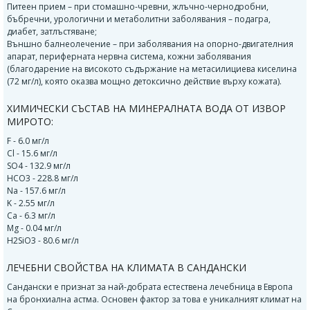
Питеен прием – при стомашно-чревни, жлъчно-чернодробни,
бъбречни, урологични и метаболитни заболявания – подагра,
диабет, затлъстяване;
Външно балнеолечение – при заболявания на опорно-двигателния
апарат, периферната нервна система, кожни заболявания
(благодарение на високото съдържание на метасилициева киселина
(72 мг/л), която оказва мощно детоксично действие върху кожата).
ХИМИЧЕСКИ СЪСТАВ НА МИНЕРАЛНАТА ВОДА ОТ ИЗВОР
МИРОТО:
F - 6.0 мг/л
Cl - 15.6 мг/л
SO4 - 132.9 мг/л
HCO3 - 228.8 мг/л
Na - 157.6 мг/л
K - 2.55 мг/л
Ca - 6.3 мг/л
Mg - 0.04 мг/л
H2SiO3 - 80.6 мг/л
ЛЕЧЕБНИ СВОЙСТВА НА КЛИМАТА В САНДАНСКИ
Сандански е признат за най-добрата естествена лечебница в Европа
на бронхиална астма. Основен фактор за това е уникалният климат на