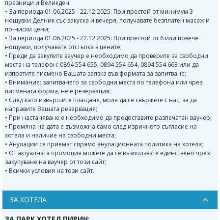
празници и Великден.
• За периода 01.06.2025 - 22.12.2025: При престой от минимум 3
нощувки Делник със закуска и вечеря, получавате безплатен масаж и
по-ниски цени;
• За периода 01.06.2025 - 22.12.2025: При престой от 6 или повече
нощувки, получавате отстъпка в цените;
• Преди да закупите ваучер е необходимо да проверите за свободни
места на телефон: 0894 554 655, 0894 554 654, 0894 554 663 или да
изпратите писмено Вашата заявка във формата за запитване;
• Внимание: запитването за свободни места по телефона или чрез
писмената форма, не е резервация;
• След като извършите плащане, моля да се свържете с нас, за да
направите Вашата резервация;
• При настаняване е необходимо да предоставите разпечатан ваучер;
• Промяна на дата е възможна само след изричното съгласие на
хотела и наличие на свободни места;
• Анулации се приемат спрямо анулационната политика на хотела;
• От актуалната промоция можете да се възползвате единствено чрез
закупуване на ваучер от този сайт;
• Всички условия на този сайт.
ЗА ХОТЕЛА
ЗА ПАРК ХОТЕЛ ПИРИН: