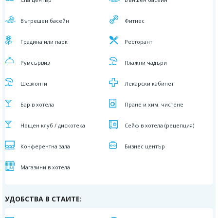
Вътрешен басейн
Фитнес
Градина или парк
Ресторант
Румсървиз
Плажни чадъри
Шезлонги
Лекарски кабинет
Бар в хотела
Пране и хим. чистене
Нощен клуб / дискотека
Сейф в хотела (рецепция)
Конферентна зала
Бизнес център
Магазини в хотела
УДОБСТВА В СТАИТЕ: