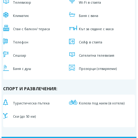
Телевизор
Wi-Fi в стаята
Климатик
Баня с вана
Стаи с балкон/ тераса
Кът за сядане с маса
Телефон
Сейф в стаята
Сешоар
Сателитна телевизия
Баня с душ
Прозорци (отваряеми)
СПОРТ И РАЗВЛЕЧЕНИЯ:
Туристическа пътека
Колела под наем (в хотела)
Ски (до 50 км)