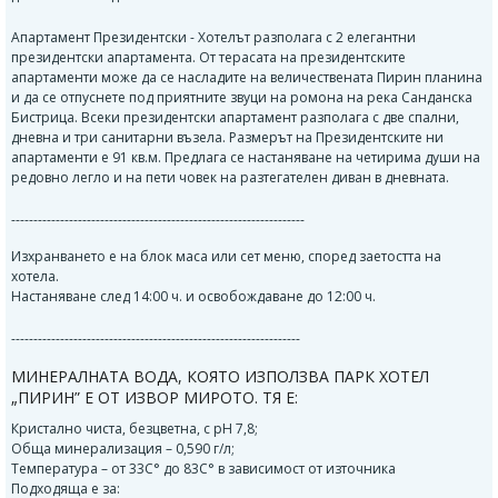
Апартамент Президентски - Хотелът разполага с 2 елегантни
президентски апартамента. От терасата на президентските
апартаменти може да се насладите на величествената Пирин планина
и да се отпуснете под приятните звуци на ромона на река Санданска
Бистрица. Всеки президентски апартамент разполага с две спални,
дневна и три санитарни възела. Размерът на Президентските ни
апартаменти е 91 кв.м. Предлага се настаняване на четирима души на
редовно легло и на пети човек на разтегателен диван в дневната.
------------------------------------------------------------------
Изхранването е на блок маса или сет меню, според заетостта на
хотела.
Настаняване след 14:00 ч. и освобождаване до 12:00 ч.
-----------------------------------------------------------------
МИНЕРАЛНАТА ВОДА, КОЯТО ИЗПОЛЗВА ПАРК ХОТЕЛ
„ПИРИН” Е ОТ ИЗВОР МИРОТО. ТЯ Е:
Кристално чиста, безцветна, с pH 7,8;
Обща минерализация – 0,590 г/л;
Температура – от 33С° до 83С° в зависимост от източника
Подходяща е за: