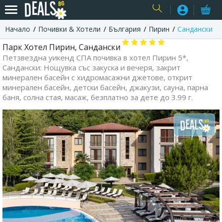
Начало
Почивки & Хотели
България
Пирин
Сандански
USER
Парк Хотел Пирин, Сандански
Петзвездна уикенд СПА почивка в хотел Пирин 5*,
Сандански: Нощувка със закуска и вечеря, закрит
минерален басейн с хидромасажни джетове, открит
минерален басейн, детски басейн, джакузи, сауна, парна
баня, солна стая, масаж, безплатно за дете до 3.99 г.