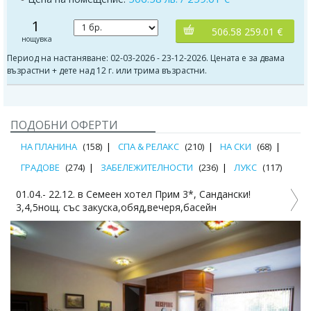
1
506.58 259.01 €
нощувка
Период на настаняване: 02-03-2026 - 23-12-2026. Цената е за двама
възрастни + дете над 12 г. или трима възрастни.
ПОДОБНИ ОФЕРТИ
НА ПЛАНИНА
(158)
СПА & РЕЛАКС
(210)
НА СКИ
(68)
ГРАДОВЕ
(274)
ЗАБЕЛЕЖИТЕЛНОСТИ
(236)
ЛУКС
(117)
01.04.- 22.12. в Семеен хотел Прим 3*, Сандански!
0
3,4,5нощ. със закуска,обяд,вечеря,басейн