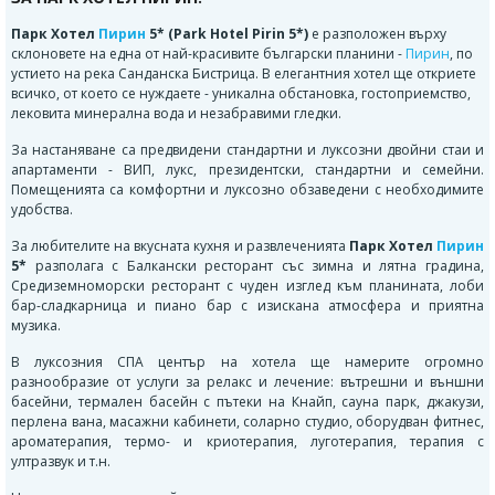
Парк Хотел
Пирин
5* (Park Hotel Pirin 5*)
е разположен върху
склоновете на една от най-красивите български планини -
Пирин
, по
устието на река Санданска Бистрица. В елегантния хотел ще откриете
всичко, от което се нуждаете - уникална обстановка, гостоприемство,
лековита минерална вода и незабравими гледки.
За настаняване са предвидени стандартни и луксозни двойни стаи и
апартаменти - ВИП, лукс, президентски, стандартни и семейни.
Помещенията са комфортни и луксозно обзаведени с необходимите
удобства.
За любителите на вкусната кухня и развлеченията
Парк Хотел
Пирин
5*
разполага с Балкански ресторант със зимна и лятна градина,
Средиземноморски ресторант с чуден изглед към планината, лоби
бар-сладкарница и пиано бар с изискана атмосфера и приятна
музика.
В луксозния СПА център на хотела ще намерите огромно
разнообразие от услуги за релакс и лечение: вътрешни и външни
басейни, термален басейн с пътеки на Кнайп, сауна парк, джакузи,
перлена вана, масажни кабинети, соларно студио, оборудван фитнес,
ароматерапия, термо- и криотерапия, луготерапия, терапия с
ултразвук и т.н.