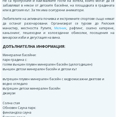
Не са пропуснати и най-малките гости на хотела, които могат да се
забавляват в някои от детските басейни, на площадката в градината
или в детския кът. За тях има осигурени аниматори.
Любителите на активната почивка и екстремните спортове също нямат
да останат разочаровани. Организират се турове до Рилския
манастир, местността Рупите,
Мелник
, рафтинг, скално катерене,
каньонинг, пешеходни и колоездачни обиколки, посещения на
винарски изби и дегустация на вина.
ДОПЪЛНИТЕЛНА ИНФОРМАЦИЯ:
Минерални басейни:
парк-градина с:
голям външен плувен минерален басейн (целогодишен)
външен детски минерален басейн и детски кът
вътрешен плувен минерален басейн с хидромасажни джетове и
водно огледало
вътрешен детски минерален басейн
джакузи
Солна стая
Обновен Сауна парк:
финландска сауна