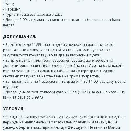
• Wi-Fi;
• Паркинг;
• Туристическа застраховка и ДДС;
• Дете до 3.99 г. с двама възрастни се настанява безплатно на база
пакета.
ДОПЛАЩАНИЯ:
• За дете от 4 до 11.99 г. със закуски и вечери на допълнително
разтегателно легло/диван в двойна стая Лукс или Супериор се
закупува съответният ваучер за двама възрастни и дете;
• За дете над 12 г. или трети възрастен със закуски и вечери на
допълнително разтегателно легло в двойна стая Лукс на база пакета
или на разтегателен диван в двойна стая Супериор се закупува
съотвеният ваучер за настаняване на трима възрастни;
• За настаняване на 1 възрастен и 2 деца от 4 до 11.99 г. се закупуват 2
ваучера;
• Доплащане за туристически данък - 2 лв. (1.02 €) на ден на човек (не
важи за деца до 3.99 г.).
УСЛОВИЯ:
• Валидност на ваучера: 02.03. - 23.12.2026 г.; Офертата не е валидна в
периоди на национални и регионални празници и ваканции; За
уикенд офертата важи при минимум 2 нощувки; Не важи за Майски