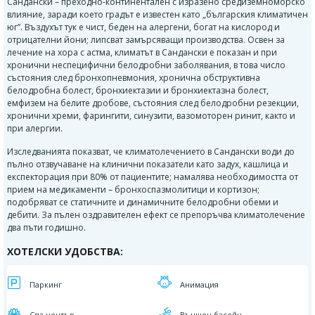
Сандански – преходно-континентален с изразено средиземноморско
влияние, заради което градът е известен като „българския климатичен
юг”. Въздухът тук е чист, беден на алергени, богат на кислород и
отрицателни йони; липсват замърсяващи производства. Освен за
лечение на хора с астма, климатът в Сандански е показан и при
хронични неспецифични белодробни заболявания, в това число
състояния след бронхопневмония, хронична обструктивна
белодробна болест, бронхиектазии и бронхиектазна болест,
емфизем на белите дробове, състояния след белодробни резекции,
хронични хреми, фарингити, синузити, вазомоторен ринит, както и
при алергии.
Изследванията показват, че климатолечението в Сандански води до
пълно отзвучаване на клинични показатели като задух, кашлица и
експекторация при 80% от пациентите; намалява необходимостта от
прием на медикаменти – бронхоспазмолитици и кортизон;
подобряват се статичните и динамичните белодробни обеми и
дебити. За пълен оздравителен ефект се препоръчва климатолечение
два пъти годишно.
ХОТЕЛСКИ УДОБСТВА:
Паркинг
Aнимация
Спа център
Външен басейн