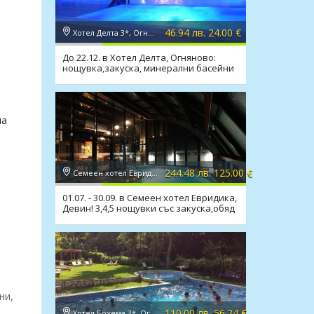
46.94 лв. 24.00 €
Хотел Делта 3*, Огняново
До 22.12. в Хотел Делта, Огняново:
нощувка,закуска, минерални басейни
и релакс зона
на
244.48 лв. 125.00 €
Семеен хотел Евридика 3*, Девин
01.07. - 30.09. в Семеен хотел Евридика,
Девин! 3,4,5 нощувки със закуска,обяд
и вечеря
ни,
110.00 лв. 56.24 €
Хотел Бохема 3*, Огняново