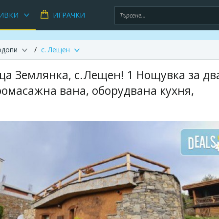
ИВКИ
ИГРАЧКИ
одопи
с. Лещен
ща Землянка, с.Лещен! 1 Нощувка за д
ромасажна вана, оборудвана кухня,