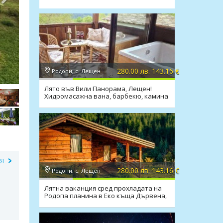
280.00 лв. 143.16 €
Родопи, с. Лещен
Лято във Вили Панорама, Лещен!
Хидромасажна вана, барбекю, камина
ИЯ
280.00 лв. 143.16 €
Родопи, с. Лещен
Лятна ваканция сред прохладата на
Родопа планина в Еко къща Дървена,
с.Лещен!