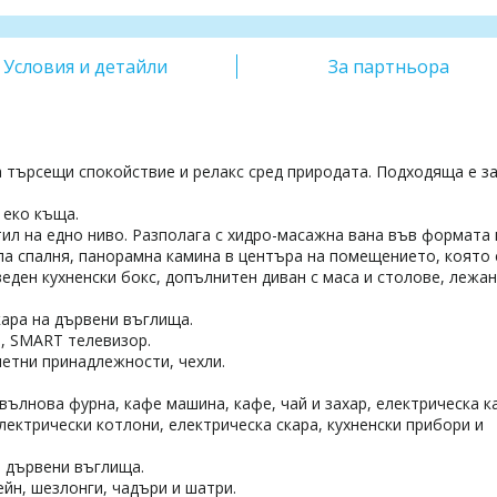
Условия и детайли
За партньора
 търсещи спокойствие и релакс сред природата. Подходяща е з
 еко къща.
тил на едно ниво. Разполага с хидро-масажна вана във формата 
гла спалня, панорамна камина в центъра на помещението, която 
еден кухненски бокс, допълнитен диван с маса и столове, лежан
кара на дървени въглища.
, SMART телевизор.
летни принадлежности, чехли.
вълнова фурна, кафе машина, кафе, чай и захар, електрическа к
електрически котлони, електрическа скара, кухненски прибори и
а дървени въглища.
йн, шезлонги, чадъри и шатри.