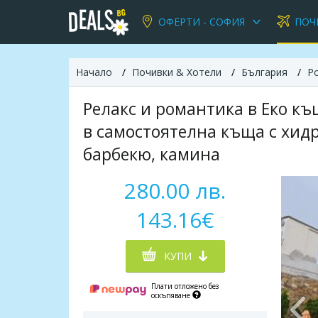
ОФЕРТИ - СОФИЯ
ПОЧ
Начало
Почивки & Хотели
България
Р
Релакс и романтика в Еко къ
в самостоятелна къща с хид
барбекю, камина
280.00 лв.
143.16€
КУПИ
Плати отложено без
оскъпяване