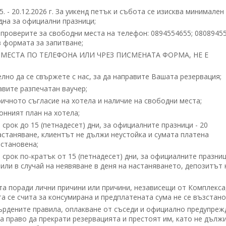
. - 20.12.2026 г. За уикенд петък и събота се изисква минимален
дна за официални празници;
 проверите за свободни места на телефон: 0894554655; 0808945
 формата за запитване;
МЕСТА ПО ТЕЛЕФОНА ИЛИ ЧРЕЗ ПИСМЕНАТА ФОРМА, НЕ Е
но да се свържете с нас, за да направите Вашата резервация;
вите разпечатан ваучер;
ичното съгласие на хотела и наличие на свободни места;
нният план на хотела;
срок до 15 (петнадесет) дни, за официалните празници - 20
настаняване, клиентът не дължи неустойка и сумата платена
становена;
срок по-кратък от 15 (петнадесет) дни, за официалните празниц
 или в случай на неявяване в деня на настаняването, депозитът 
та поради лични причини или причини, независещи от Комплекса
а се счита за консумирана и предплатената сума не се възстано
ърдените правила, оплакване от съседи и официално предупреж
а право да прекрати резервацията и престоят им, като не дълж