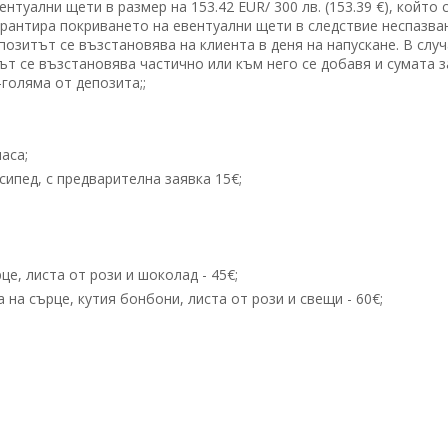
ентуални щети в размер на 153.42 EUR/ 300 лв. (153.39 €), който 
арантира покриването на евентуални щети в следствие неспазва
позитът се възстановява на клиента в деня на напускане. В случ
ът се възстановява частично или към него се добавя и сумата з
голяма от депозита;;
часа;
сипед, с предварителна заявка 15€;
е, листа от рози и шоколад - 45€;
на сърце, кутия бонбони, листа от рози и свещи - 60€;