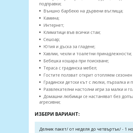
подправки;
Външно барбекю на дървени въглища;
Камина;
Интернет;
Климатици във всички стаи;
Сешоар;
Ютия и дъска за гладене;
Хавлии, чехли и тоалетни принадлежности;
Бебешка кошара при поискване;
Тераса с градинска мебел;
Гостите ползват открит отопляем сезонен 
Градински детски кът с люлки, пързалка и 
Развлекателни настолни игри за малки и го
Домашни любимци се настаняват без допълн
агресивни;
ИЗБЕРИ ВАРИАНТ:
Делник пакет/ от неделя до четвъртък/ - 1 н