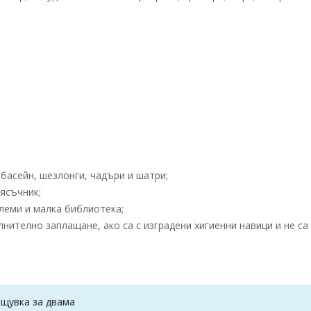
басейн, шезлонги, чадъри и шатри;
пясъчник;
леми и малка библиотека;
ително заплащане, ако са с изградени хигиенни навици и не са
ощувка за двама