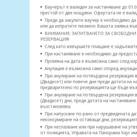
Ваучерът е валиден за настаняване до 01.05
престой от две нощувки. Офертата не е вали
Преди да закупите ваучер е необходимо да
или да изпратите писмено Вашата заявка във
ВНИМАНИЕ: ЗАПИТВАНЕТО ЗА СВОБОДНИ 
РЕЗЕРВАЦИЯ!
След като извършите плащане е задължител
При настаняване е необходимо да предоста
Промяна на дата е възможна само след изр
Анулация е възможна само според анулацио
При анулиране на потвърдена резервация в 
(Двадесет) или повече дни преди датата на 
предварително по резервацията ще бъде въз
При анулиране на потвърдена резервация в 
(Двадесет) дни, преди датата на настаняване
възстановява;
При напускане по-рано от предвидената да
неконсумиране на оставащи дни, резервацият
При неспазване или при нарушаване на утв
от полицията, Управата на Панорама Хаус им