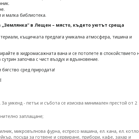
чник.
е.
и и малка библиотека.
а „Землянка“ в Лещен – място, където уютът среща
атериали, къщичката предлага уникална атмосфера, тишина и
сирайте в хидромасажната вана и се потопете в спокойствието 
а сутрин започва с чист въздух и вдъхновение.
 бягство сред природата!
с
За уикенд - петък и събота се изисква минимален престой от 2
лнително заплащане;
илник, микровълнова фурна, еспресо машина, ел. кана, ел. котло
ейкър, посуда за готвене и сервиране, прибори, кафе, захар и