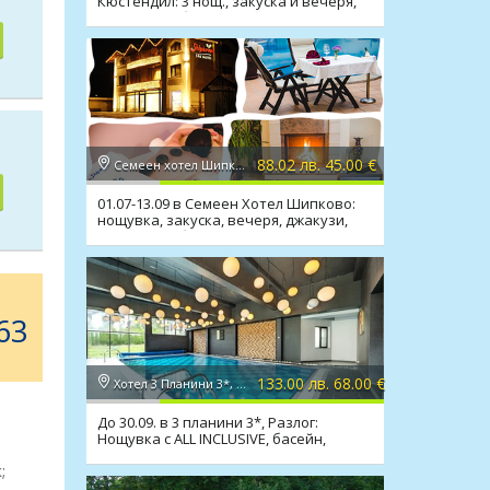
Кюстендил: 3 нощ., закуска и вечеря,
минерален басейн
88.02 лв. 45.00 €
Семеен хотел Шипково 3*, с. Шипково
01.07-13.09 в Семеен Хотел Шипково:
нощувка, закуска, вечеря, джакузи,
сауна, мин. басейн
63
133.00 лв. 68.00 €
Хотел 3 Планини 3*, Банско
До 30.09. в 3 планини 3*, Разлог:
Нощувка с ALL INCLUSIVE, басейн,
релакс зона
;