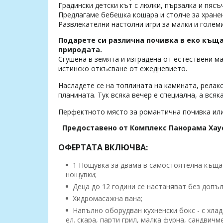
Градински детски кът с люлки, пързалка и пясъ
Предлагаме бебешка кошара и столче за хранен
Развлекателни настолни игри за малки и голем
Подарете си различна почивка в еко къщ
природата.
Сгушена в земята и изградена от естествени м
истинско откъсване от ежедневието.
Насладете се на топлината на камината, релак
планината. Тук всяка вечер е специална, а всяк
Перфектното място за романтична почивка или
Предоставено от Комплекс Панорама Хау
ОФЕРТАТА ВКЛЮЧВА:
1 Нощувка за двама в самостоятелна къща. 
нощувки;
Деца до 12 години се настаняват без допъ
Хидромасажна вана;
Напълно оборудван кухненски бокс - с хлад
ел. скара, парти грил, малка фурна, сандвичм