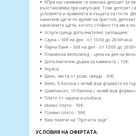
!!!При настаняване се изисква депозит за ев
възстановява при напускане. Този депозит г
условията и правилата в къщата за гости. Де
нанесени щети по време на престоя, депозит
нанесените щети, когато стойността им е по-
Услуги срещу допълнително заплащане:
Сауна – 50€ на ден - от 10:00 до 20:00часа;
Парна баня – 50€ на ден - от 10:00 до 20:00
Планински велосипед – цена на ден на вело
Допълнителни дърва за камината – 15€;
Украса:
Вино, листа от рози, свещи - 30€;
Вино, 5 балона с хелий във формата на сърц
Шампанско, 10 балона с хелий във формата 
Плато от сирена и колбаси:
Малко плато - 30€;
Голямо плато - 50€;
Виж повече на "Прочети още".
УСЛОВИЯ НА ОФЕРТАТА: