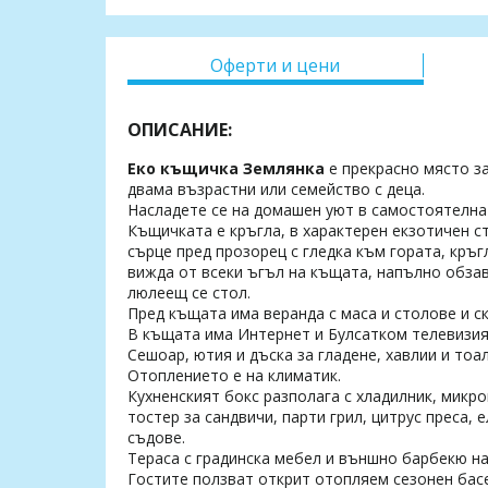
Оферти и цени
ОПИСАНИЕ:
Еко къщичка Землянка
е прекрасно място за
двама възрастни или семейство с деца.
Насладете се на домашен уют в самостоятелна
Къщичката е кръгла, в характерен екзотичен с
сърце пред прозорец с гледка към гората, кръ
вижда от всеки ъгъл на къщата, напълно обзав
люлеещ се стол.
Пред къщата има веранда с маса и столове и с
В къщата има Интернет и Булсатком телевизия
Сешоар, ютия и дъска за гладене, хавлии и тоа
Отоплението е на климатик.
Кухненският бокс разполага с хладилник, микро
тостер за сандвичи, парти грил, цитрус преса, 
съдове.
Тераса с градинска мебел и външно барбекю н
Гостите ползват открит отопляем сезонен басе