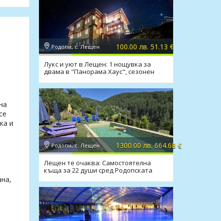
100.00 лв. 51.13 €
Родопи, с. Лещен
Лукс и уют в Лещен: 1 нощувка за
двама в "Панорама Хаус", сезонен
а
басейн, джакузи
на
се
ка и
1300.00 лв. 664.68 €
Родопи, с. Лещен
Лещен те очаква: Самостоятелна
къща за 22 души сред Родопската
магия
ана,