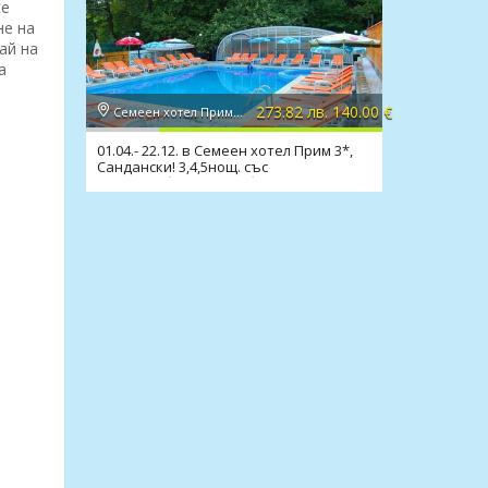
се
не на
ай на
а
273.82 лв. 140.00 €
Семеен хотел Прим 3*, Сандански
01.04.- 22.12. в Семеен хотел Прим 3*,
Сандански! 3,4,5нощ. със
закуска,обяд,вечеря,басейн