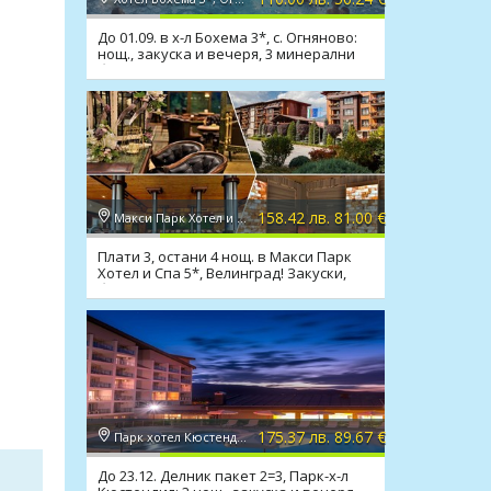
До 01.09. в х-л Бохема 3*, с. Огняново:
нощ., закуска и вечеря, 3 минерални
басейна, СПА
158.42 лв. 81.00 €
Макси Парк Хотел и Спа 5*, Велинград
Плати 3, остани 4 нощ. в Макси Парк
Хотел и Спа 5*, Велинград! Закуски,
басейни, СПА
175.37 лв. 89.67 €
Парк хотел Кюстендил 4*, Кюстендил
До 23.12. Делник пакет 2=3, Парк-х-л