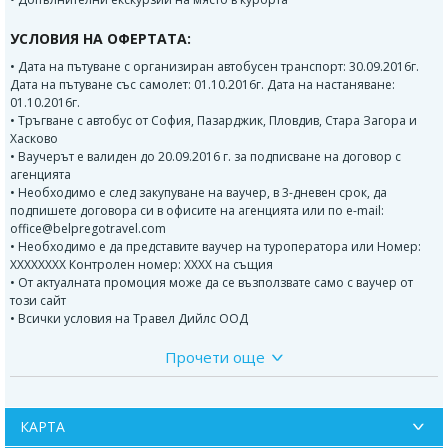
УСЛОВИЯ НА ОФЕРТАТА:
• Дата на пътуване с организиран автобусен транспорт: 30.09.2016г.
Дата на пътуване със самолет: 01.10.2016г. Дата на настаняване:
01.10.2016г.
• Тръгване с автобус от София, Пазарджик, Пловдив, Стара Загора и
Хасково
• Ваучерът е валиден до 20.09.2016 г. за подписване на договор с
агенцията
• Необходимо е след закупуване на ваучер, в 3-дневен срок, да
подпишете договора си в офисите на агенцията или по e-mail:
office@belpregotravel.com
• Необходимо е да представите ваучер на туроператора или Номер:
XXXXXXXX Контролен номер: XXXX на същия
• От актуалната промоция може да се възползвате само с ваучер от
този сайт
• Всички условия на Травел Дийлс ООД
Прочети още
Програма на пътуването с организиран автобусен транспорт:
Тръгване от:
•гр. София, автогара “Сердика” - бивш "Трафик Маркет" (между
Централна жп гара София и Централна автогара)
КАРТА
•гр.Пловдив от бензиностонция OMW до хотел “Санкт Петербург”.