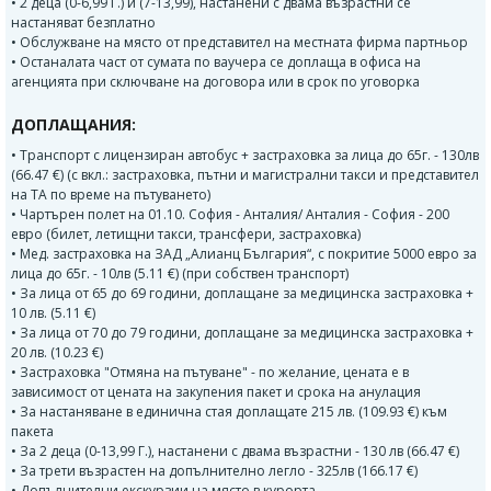
• 2 деца (0-6,99 Г.) и (7-13,99), настанени с двама възрастни се
настаняват безплатно
• Обслужване на място от представител на местната фирма партньор
• Останалата част от сумата по ваучера се доплаща в офиса на
агенцията при сключване на договора или в срок по уговорка
ДОПЛАЩАНИЯ:
• Транспорт с лицензиран автобус + застраховка за лица до 65г. - 130лв
(66.47 €) (с вкл.: застраховка, пътни и магистрални такси и представител
на TA по време на пътуването)
• Чартърен полет на 01.10. София - Анталия/ Анталия - София - 200
евро (билет, летищни такси, трансфери, застраховка)
• Мед. застраховка на ЗАД „Алианц България“, с покритие 5000 евро за
лица до 65г. - 10лв (5.11 €) (при собствен транспорт)
• За лица от 65 до 69 години, доплащане за медицинска застраховка +
10 лв. (5.11 €)
• За лица от 70 до 79 години, доплащане за медицинска застраховка +
20 лв. (10.23 €)
• Застраховка "Отмяна на пътуване" - по желание, цената е в
зависимост от цената на закупения пакет и срока на анулация
• За настаняване в единична стая доплащате 215 лв. (109.93 €) към
пакета
• За 2 деца (0-13,99 Г.), настанени с двама възрастни - 130 лв (66.47 €)
• За трети възрастен на допълнително легло - 325лв (166.17 €)
• Допълнителни екскурзии на място в курорта