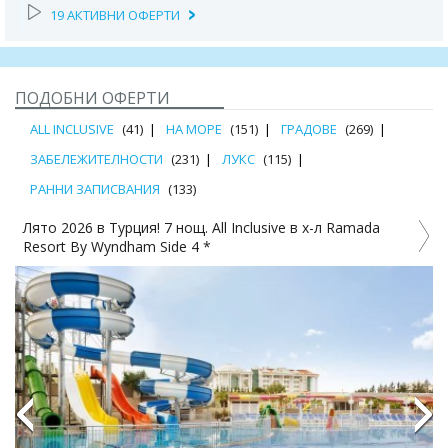
19 АКТИВНИ ОФЕРТИ
ПОДОБНИ ОФЕРТИ
ALL INCLUSIVE
(41)
НА МОРЕ
(151)
ГРАДОВЕ
(269)
ЗАБЕЛЕЖИТЕЛНОСТИ
(231)
ЛУКС
(115)
РАННИ ЗАПИСВАНИЯ
(133)
amada
Ultra All Inclusive на море в Asteria Bloom Side 5*, 7
нощувки и транспорт