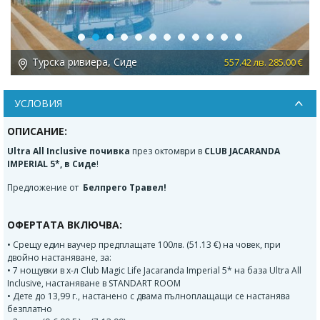
Previous
Next
Турска ривиера, Сиде
2 лв. 285.00 €
878.17 лв.
УСЛОВИЯ
ОПИСАНИЕ:
Ultra All Inclusive почивка
през октомври в
CLUB JACARANDA
IMPERIAL 5*, в Сиде
!
Предложение от
Белпрего Травел!
ОФЕРТАТА ВКЛЮЧВА:
• Срещу един ваучер предплащате 100лв. (51.13 €) на човек, при
двойно настаняване, за:
• 7 нощувки в х-л Club Magic Life Jacaranda Imperial 5* на база Ultra All
Inclusive, настаняване в STANDART ROOM
• Дете до 13,99 г., настанено с двама пълноплащащи се настанява
безплатно