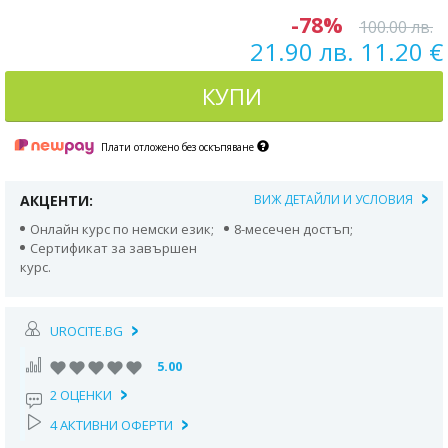
-78%
100.00 лв.
21.90 лв. 11.20 €
КУПИ
Плати отложено без оскъпяване
АКЦЕНТИ:
ВИЖ ДЕТАЙЛИ И УСЛОВИЯ
Онлайн курс по немски език;
8-месечен достъп;
Сертификат за завършен
курс.
UROCITE.BG
5.00
2 ОЦЕНКИ
4 АКТИВНИ ОФЕРТИ