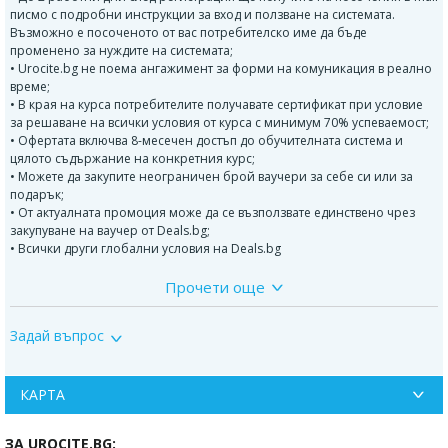
писмо с подробни инструкции за вход и ползване на системата.
Възможно е посоченото от вас потребителско име да бъде
променено за нуждите на системата;
• Urocite.bg не поема ангажимент за форми на комуникация в реално
време;
• В края на курса потребителите получавате сертификат при условие
за решаване на всички условия от курса с минимум 70% успеваемост;
• Офертата включва 8-месечен достъп до обучителната система и
цялото съдържание на конкретния курс;
• Можете да закупите неограничен брой ваучери за себе си или за
подарък;
• От актуалната промоция може да се възползвате единствено чрез
закупуване на ваучер от Deals.bg;
• Всички други глобални условия на Deals.bg
Прочети още
Онлайн курс по немски език за нива по избор, с 8-месечен достъп до
платформата и с включен сертификат:
Задай въпрос
Възползвайте се от тази оферта от Urocite.bg за усвояване или
надграждане на Вашите познания по немски език в три нива - ниво
А1, А2 и В1. Във всеки един от избраните от Вас варианти получавате
уникален онлайн курс, с широко интерактивно съдържание,
КАРТА
изпълнено с необходимите познания по граматика, лексика, говор и
всичко необходимо за бързо, лесно и приятно усвояване на немския
ЗА UROCITE.BG:
език.