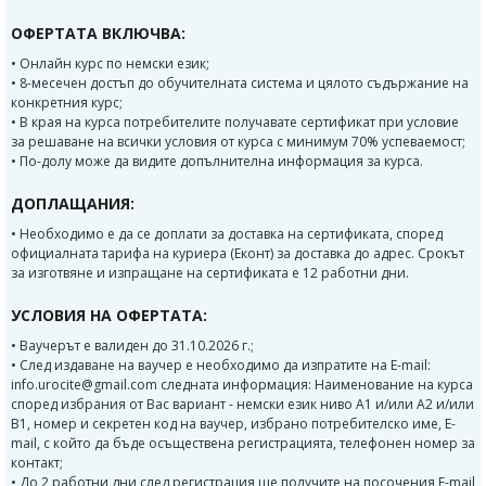
ОФЕРТАТА ВКЛЮЧВА:
• Онлайн курс по немски език;
• 8-месечен достъп до обучителната система и цялото съдържание на
конкретния курс;
• В края на курса потребителите получавате сертификат при условие
за решаване на всички условия от курса с минимум 70% успеваемост;
• По-долу може да видите допълнителна информация за курса.
ДОПЛАЩАНИЯ:
• Необходимо е да се доплати за доставка на сертификата, според
официалната тарифа на куриера (Еконт) за доставка до адрес. Срокът
за изготвяне и изпращане на сертификата е 12 работни дни.
УСЛОВИЯ НА ОФЕРТАТА:
• Ваучерът е валиден до 31.10.2026 г.;
• След издаване на ваучер е необходимо да изпратите на E-mail:
info.urocite@gmail.com следната информация: Наименование на курса
според избрания от Вас вариант - немски език ниво А1 и/или А2 и/или
В1, номер и секретен код на ваучер, избрано потребителско име, E-
mail, с който да бъде осъществена регистрацията, телефонен номер за
контакт;
• До 2 работни дни след регистрация ще получите на посочения Е-mail