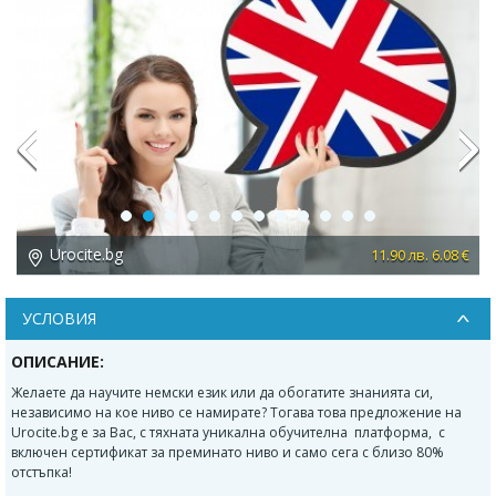
Previous
Next
Urocite.bg
11.90 лв. 6.08 €
УСЛОВИЯ
ОПИСАНИЕ:
Желаете да научите немски език или да обогатите знанията си,
независимо на кое ниво се намирате? Тогава това предложение на
Urocite.bg е за Вас, с тяхната уникална обучителна платформа, с
включен сертификат за преминато ниво и само сега с близо 80%
отстъпка!