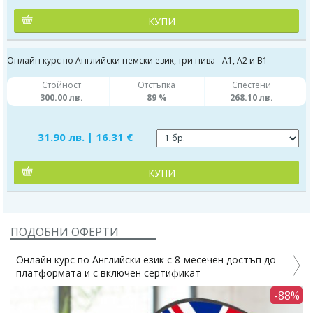
КУПИ
Онлайн курс по Английски немски език, три нива - А1, А2 и В1
Стойност
Отстъпка
Спестени
300.00 лв.
89 %
268.10 лв.
31.90 лв. | 16.31 €
КУПИ
ПОДОБНИ ОФЕРТИ
Онлайн курс по Английски език с 8-месечен достъп до
О
платформата и с включен сертификат
п
%
-88%