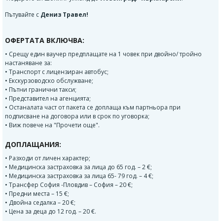
Пътувайте с
Дениз Травел!
ОФЕРТАТА ВКЛЮЧВА:
• Срещу един ваучер предплащате на 1 човек при двойно/ тройно
настаняване за:
• Транспорт с лицензиран автобус;
• Екскурзоводско обслужване;
• Пътни гранични такси;
• Представител на агенцията;
• Останалата част от пакета се доплаща към партньора при
подписване на договора или в срок по уговорка;
• Виж повече на "Прочети още".
ДОПЛАЩАНИЯ:
• Разходи от личен характер;
• Медицинска застраховка за лица до 65 год. – 2 €;
• Медицинска застраховка за лица 65- 79 год. – 4 €;
• Трансфер София -Пловдив – София – 20 €;
• Предни места – 15 €;
• Двойна седалка – 20 €;
• Цена за деца до 12 год. – 20 €.