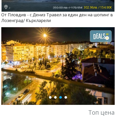
,
350.00 лв. / 178.95€
302.96лв. / 154.90€
От Пловдив - с Дениз Травел за един ден на шопинг в
Лозенград/ Къркларели
Топ цена