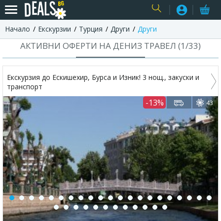
Начало
Екскурзии
Турция
Други
Други
USER
АКТИВНИ ОФЕРТИ НА ДЕНИЗ ТРАВЕЛ (
1
/
33
)
Екскурзия до Ескишехир, Бурса и Изник! 3 нощ., закуски и
транспорт
-13%
43