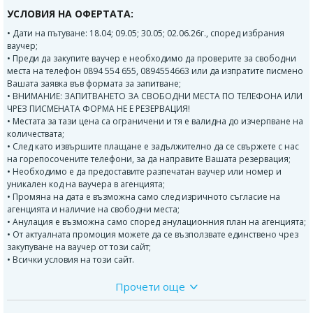
УСЛОВИЯ НА ОФЕРТАТА:
• Дати на пътуване: 18.04; 09.05; 30.05; 02.06.26г., според избрания
ваучер;
• Преди да закупите ваучер е необходимо да проверите за свободни
места на телефон 0894 554 655, 0894554663 или да изпратите писмено
Вашата заявка във формата за запитване;
• ВНИМАНИЕ: ЗАПИТВАНЕТО ЗА СВОБОДНИ МЕСТА ПО ТЕЛЕФОНА ИЛИ
ЧРЕЗ ПИСМЕНАТА ФОРМА НЕ Е РЕЗЕРВАЦИЯ!
• Местата за тази цена са ограничени и тя е валидна до изчерпване на
количествата;
• След като извършите плащане е задължително да се свържете с нас
на горепосочените телефони, за да направите Вашата резервация;
• Необходимо е да предоставите разпечатан ваучер или номер и
уникален код на ваучера в агенцията;
• Промяна на дата е възможна само след изричното съгласие на
агенцията и наличие на свободни места;
• Анулация е възможна само според анулационния план на агенцията;
• От актуалната промоция можете да се възползвате единствено чрез
закупуване на ваучер от този сайт;
• Всички условия на този сайт.
Прочети още
Програма:
1 ДЕН: