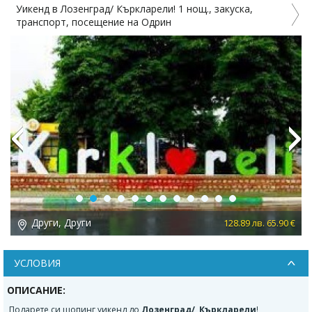
От Варна: СПА уикенд в Силиври - х-л Рамада 5*!
Закуска, посещение на Чорлу и Лозенград
Previous
Next
Други, Други
 €
187.56 лв. 95.90 €
УСЛОВИЯ
ОПИСАНИЕ:
Подарете си шопинг уикенд до
Лозенград/ Къркларели
!