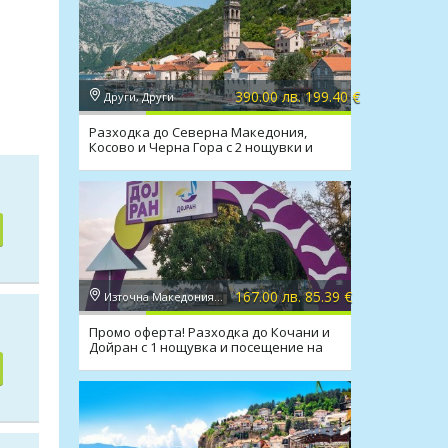
390.00 лв. 199.40 €
Други, Други
Разходка до Северна Македония,
Косово и Черна Гора с 2 нощувки и
транспорт
167.00 лв. 85.39 €
Източна Македония, Дойран
Промо оферта! Разходка до Кочани и
Дойран с 1 нощувка и посещение на
град Мелник