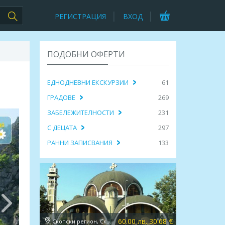
РЕГИСТРАЦИЯ
ВХОД
ПОДОБНИ ОФЕРТИ
ЕДНОДНЕВНИ ЕКСКУРЗИИ
61
ГРАДОВЕ
269
ЗАБЕЛЕЖИТЕЛНОСТИ
231
С ДЕЦАТА
297
РАННИ ЗАПИСВАНИЯ
133
60.00 лв. 30.68 €
Скопски регион, Скопие