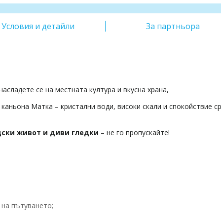
Условия и детайли
За партньора
насладете се на местната култура и вкусна храна,
 каньона Матка – кристални води, високи скали и спокойствие с
дски живот и диви гледки
– не го пропускайте!
 на пътуването;