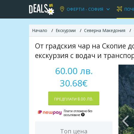
ОФЕРТИ - СОФИЯ
ПОЧ
Начало
Екскурзии
Северна Македония
От градския чар на Скопие д
екскурзия с водач и транспо
60.00 лв.
30.68€
8.00 ЛВ.
ПРЕДПЛАТИ
Плати отложено без
оскъпяване
Топ цена