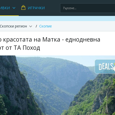
ИВКИ
ИГРАЧКИ
Скопски регион
Скопие
о красотата на Матка - еднодневна
рт от ТА Поход