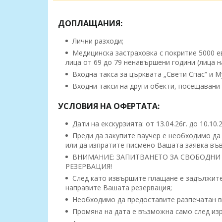
ДОПЛАЩАНИЯ:
Лични разходи;
Медицинска застраховка с покритие 5000 евр
лица от 69 до 79 ненавършени години (лица на
Входна такса за църквата „Свети Спас“ и Му
Входни такси на други обекти, посещавани
УСЛОВИЯ НА ОФЕРТАТА:
Дати на екскурзията: от 13.04.26г. до 10.10.
Преди да закупите ваучер е необходимо да
или да изпратите писмено Вашата заявка във
ВНИМАНИЕ: ЗАПИТВАНЕТО ЗА СВОБОДНИ 
РЕЗЕРВАЦИЯ!
След като извършите плащане е задължител
направите Вашата резервация;
Необходимо да предоставите разпечатан ва
Промяна на дата е възможна само след изр