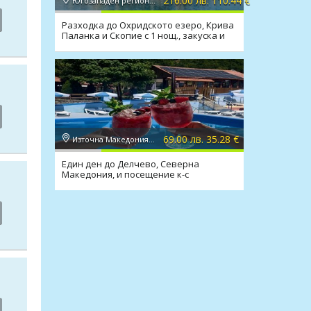
216.00 лв. 110.44 €
Югозападен регион, Охрид
Разходка до Охридското езеро, Крива
Паланка и Скопие с 1 нощ., закуска и
транспорт
69.00 лв. 35.28 €
Източна Македония, Делчево
Един ден до Делчево, Северна
Македония, и посещение к-с
"Panorama Aqua Club"