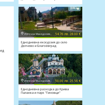
54.76 лв. 28.00 €
Източна Македония, Делчево
Еднодневна екскурзия до село
Делчево и Благоевград
ред
50.00 лв. 25.56 €
Източна Македония, Крива Паланка
Еднодневна разходка до Крива
Паланка и парк "Гиновци"