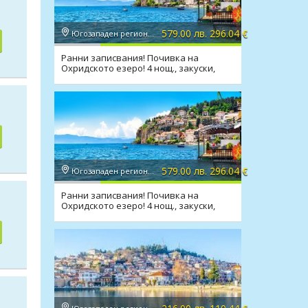
579.00 лв. 296.04 €
Югозападен регион, Охрид
Ранни записвания! Почивка на
Охридското езеро! 4 нощ., закуски,
вечери, транспорт
579.00 лв. 296.04 €
Югозападен регион, Охрид
Ранни записвания! Почивка на
Охридското езеро! 4 нощ., закуски,
вечери, транспорт