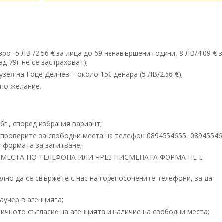
о -5 ЛВ /2.56 € за лица до 69 ненавършени години, 8 ЛВ/4.09 € 
д 79г не се застраховат);
зея на Гоце Делчев – около 150 денара (5 ЛВ/2.56 €);
 по желание.
26г., според избрания вариант;
 проверите за свободни места на телефон 0894554655, 08945546
 формата за запитване;
МЕСТА ПО ТЕЛЕФОНА ИЛИ ЧРЕЗ ПИСМЕНАТА ФОРМА НЕ Е
но да се свържете с нас на горепосочените телефони, за да
учер в агенцията;
ичното съгласие на агенцията и наличие на свободни места;