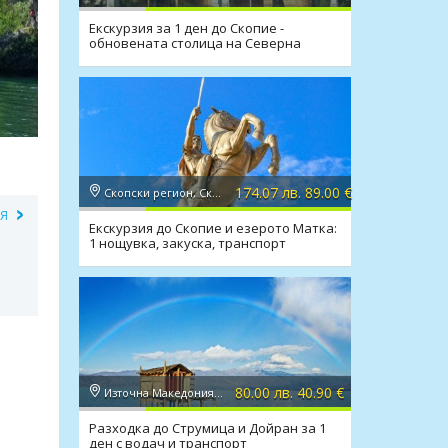
Екскурзия за 1 ден до Скопие -
обновената столица на Северна
Македония и гр.Крива Паланка
174.07 лв. 89.00 €
Скопски регион, Скопие
ИЯ
Екскурзия до Скопие и езерото Матка:
1 нощувка, закуска, транспорт
80.00 лв. 40.90 €
Източна Македония, Струмица
Разходка до Струмица и Дойран за 1
ден с водач и транспорт