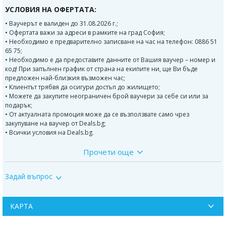
УСЛОВИЯ НА ОФЕРТАТА:
• Ваучерът е валиден до 31.08.2026 г.;
• Офертата важи за адреси в рамките на град София;
• Необходимо е предварително записване на час на телефон: 0886 51
65 75;
• Необходимо е да предоставите данните от Вашия ваучер – номер и
код! При запълнен график от страна на екипите ни, ще Ви бъде
предложен най-близкия възможен час;
• Клиентът трябвя да осигури достъп до жилището;
• Можете да закупите неограничен брой ваучери за себе си или за
подарък;
• От актуалната промоция може да се възползвате само чрез
закупуване на ваучер от Deals.bg;
• Всички условия на Deals.bg.
Прочети още
ВАЖНО!
Може да се възползвате от актуалната промоция само чрез закупуване
Задай въпрос
на ваучер от Deals.bg. Неизползван в срок ваучер се счита за
невалиден и сумата по него не се възстановява!
КАРТА