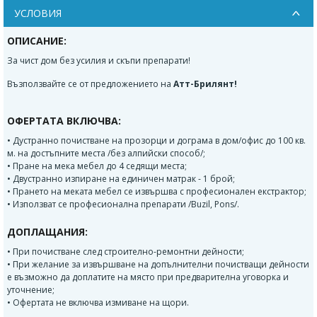
УСЛОВИЯ
ОПИСАНИЕ:
За чист дом без усилия и скъпи препарати!
Възползвайте се от предложението на
Атт-Брилянт!
ОФЕРТАТА ВКЛЮЧВА:
• Дустранно почистване на прозорци и дограма в дом/офис до 100 кв.
м. на достъпните места /без алпийски способ/;
• Пране на мека мебел до 4 седящи места;
• Двустранно изпиране на единичен матрак - 1 брой;
• Прането на меката мебел се извършва с професионален екстрактор;
• Използват се професионална препарати /Buzil, Pons/.
ДОПЛАЩАНИЯ:
• При почистване след строително-ремонтни дейности;
• При желание за извършване на допълнителни почистващи дейности
е възможно да доплатите на място при предварителна уговорка и
уточнение;
• Офертата не включва измиване на щори.