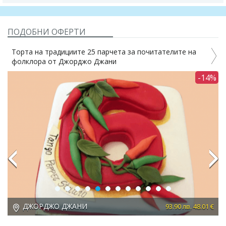
ПОДОБНИ ОФЕРТИ
Торта на традициите 25 парчета за почитателите на
фолклора от Джорджо Джани
-14%
Previous
Next
ДЖОРДЖО ДЖАНИ
 €
93.90 лв. 48.01 €