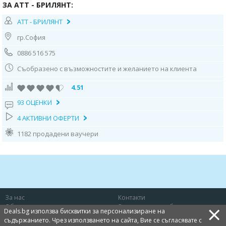
ЗА АТТ - БРИЛЯНТ:
АТТ - БРИЛЯНТ
гр.София
0886 516 575
Съобразено с възможностите и желанието на клиента
4.51
93 ОЦЕНКИ
4 АКТИВНИ ОФЕРТИ
1182 продадени ваучери
За нас
Контакти
×
Общи условия
Защита на потребителя
Deals.bg използва бисквитки за персонализиране на
Политика за лични данни
Бисквитки
съдържанието. Чрез използването на сайта, Вие се съгласявате с