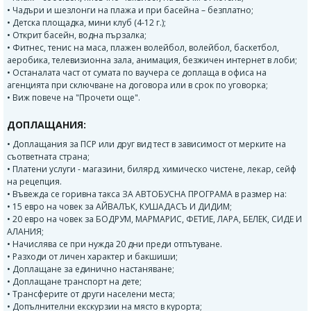
• Чадъри и шезлонги на плажа и при басейна – безплатно;
• Детска площадка, мини клуб (4-12 г.);
• Открит басейн, водна пързалка;
• Фитнес, тенис на маса, плажен волейбол, волейбол, баскетбол,
аеробика, телевизионна зала, анимация, безжичен интернет в лоби;
• Останалата част от сумата по ваучера се доплаща в офиса на
агенцията при сключване на договора или в срок по уговорка;
• Виж повече на "Прочети още".
ДОПЛАЩАНИЯ:
• Доплащания за ПСР или друг вид тест в зависимост от мерките на
съответната страна;
• Платени услуги - магазини, билярд, химическо чистене, лекар, сейф
на рецепция.
• Въвежда се горивна такса ЗА АВТОБУСНА ПРОГРАМА в размер на:
• 15 евро на човек за АЙВАЛЪК, КУШАДАСЪ И ДИДИМ;
• 20 евро на човек за БОДРУМ, МАРМАРИС, ФЕТИЕ, ЛАРА, БЕЛЕК, СИДЕ И
АЛАНИЯ;
• Начислява се при нужда 20 дни преди отпътуване.
• Разходи от личен характер и бакшиши;
• Доплащане за единично настаняване;
• Доплащане транспорт на дете;
• Трансферите от други населени места;
• Допълнителни екскурзии на място в курорта;