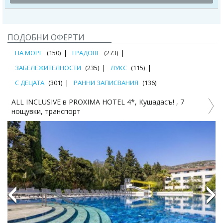
ПОДОБНИ ОФЕРТИ
НА МОРЕ
(150)
ГРАДОВЕ
(273)
ЗАБЕЛЕЖИТЕЛНОСТИ
(235)
ЛУКС
(115)
С ДЕЦАТА
(301)
РАННИ ЗАПИСВАНИЯ
(136)
ALL INCLUSIVE в PROXIMA HOTEL 4*, Кушадасъ! , 7
7
нощувки, транспорт