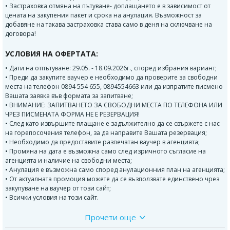
• Застраховка отмяна на пътуване- доплащането е в зависимост от
цената на закупения пакет и срока на анулация. Възможност за
добавяне на такава застраховка става само в деня на сключване на
договора!
УСЛОВИЯ НА ОФЕРТАТА:
• Дати на отпътуване: 29.05. - 18.09.2026г., според избрания вариант;
• Преди да закупите ваучер е необходимо да проверите за свободни
места на телефон 0894 554 655, 0894554663 или да изпратите писмено
Вашата заявка във формата за запитване;
• ВНИМАНИЕ: ЗАПИТВАНЕТО ЗА СВОБОДНИ МЕСТА ПО ТЕЛЕФОНА ИЛИ
ЧРЕЗ ПИСМЕНАТА ФОРМА НЕ Е РЕЗЕРВАЦИЯ!
• След като извършите плащане е задължително да се свържете с нас
на горепосочения телефон, за да направите Вашата резервация;
• Необходимо да предоставите разпечатан ваучер в агенцията;
• Промяна на дата е възможна само след изричното съгласие на
агенцията и наличие на свободни места;
• Анулация е възможна само според анулационния план на агенцията;
• От актуалната промоция можете да се възползвате единствено чрез
закупуване на ваучер от този сайт;
• Всички условия на този сайт.
Прочети още
Програма: