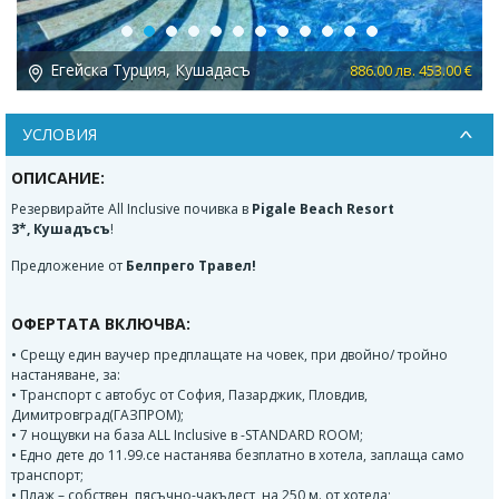
Previous
Next
Егейска Турция, Кушадасъ
 €
886.00 лв. 453.00 €
УСЛОВИЯ
ОПИСАНИЕ:
Резервирайте All Inclusive почивка в
Pigale Beach Resort
3*, Кушадъсъ
!
Предложение от
Белпрего Травел!
ОФЕРТАТА ВКЛЮЧВА:
• Срещу един ваучер предплащате на човек, при двойно/ тройно
настаняване, за:
• Транспорт с автобус от София, Пазарджик, Пловдив,
Димитровград(ГАЗПРОМ);
• 7 нощувки на база ALL Inclusive в -STANDARD ROOM;
• Едно дете до 11.99.се настанява безплатно в хотела, заплаща само
транспорт;
• Плаж – собствен, пясъчно-чакълест, на 250 м. от хотела;