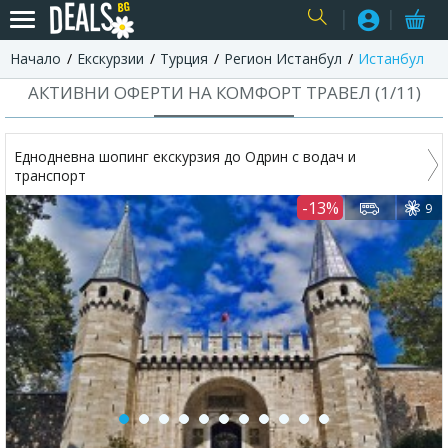
Начало
Екскурзии
Турция
Регион Истанбул
Истанбул
USER
АКТИВНИ ОФЕРТИ НА КОМФОРТ ТРАВЕЛ (
1
/
11
)
Еднодневна шопинг екскурзия до Одрин с водач и
транспорт
-13%
9