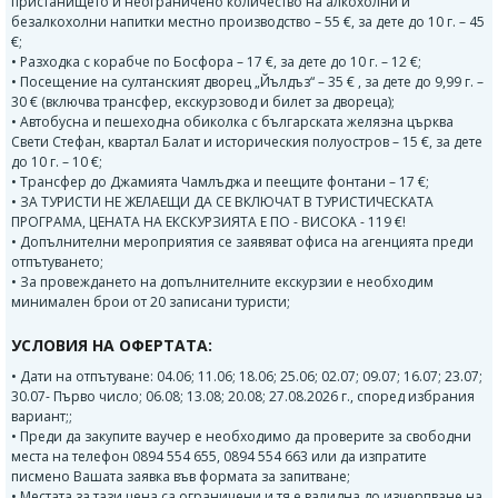
пристанището и неограничено количество на алкохолни и
безалкохолни напитки местно производство – 55 €, за дете до 10 г. – 45
€;
• Разходка с корабче по Босфора – 17 €, за дете до 10 г. – 12 €;
• Посещение на султанският дворец „Йълдъз“ – 35 € , за дете до 9,99 г. –
30 € (включва трансфер, екскурзовод и билет за двореца);
• Автобусна и пешеходна обиколка с българската желязна църква
Свети Стефан, квартал Балат и историческия полуостров – 15 €, за дете
до 10 г. – 10 €;
• Трансфер до Джамията Чамлъджа и пеещите фонтани – 17 €;
• ЗА ТУРИСТИ НЕ ЖЕЛАЕЩИ ДА СЕ ВКЛЮЧАТ В ТУРИСТИЧЕСКАТА
ПРОГРАМА, ЦЕНАТА НА ЕКСКУРЗИЯТА Е ПО - ВИСОКА - 119 €!
• Допълнителни мероприятия се заявяват офиса на агенцията преди
отпътуването;
• За провеждането на допълнителните екскурзии е необходим
минимален брои от 20 записани туристи;
УСЛОВИЯ НА ОФЕРТАТА:
• Дати на отпътуване: 04.06; 11.06; 18.06; 25.06; 02.07; 09.07; 16.07; 23.07;
30.07- Първо число; 06.08; 13.08; 20.08; 27.08.2026 г., според избрания
вариант;;
• Преди да закупите ваучер е необходимо да проверите за свободни
места на телефон 0894 554 655, 0894 554 663 или да изпратите
писмено Вашата заявка във формата за запитване;
• Местата за тази цена са ограничени и тя е валидна до изчерпване на