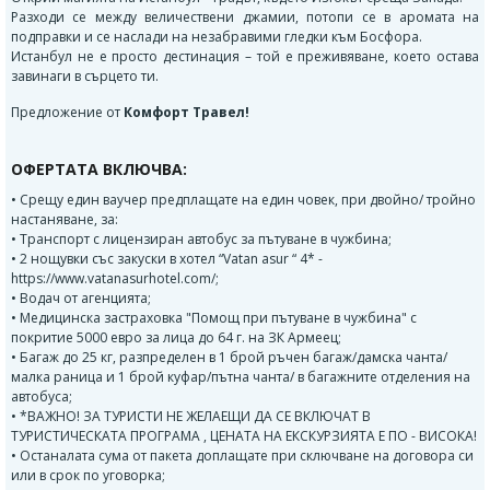
Разходи се между величествени джамии, потопи се в аромата на
подправки и се наслади на незабравими гледки към Босфора.
Истанбул не е просто дестинация – той е преживяване, което остава
завинаги в сърцето ти.
Предложение от
Комфорт Травел!
ОФЕРТАТА ВКЛЮЧВА:
• Срещу един ваучер предплащате на един човек, при двойно/ тройно
настаняване, за:
• Tранспорт с лицензиран автобус за пътуване в чужбина;
• 2 нощувки със закуски в хотел “Vatan asur “ 4* -
https://www.vatanasurhotel.com/;
• Водач от агенцията;
• Медицинска застраховка "Помощ при пътуване в чужбина" с
покритие 5000 евро за лица до 64 г. на ЗК Армеец;
• Багаж до 25 кг, разпределен в 1 брой ръчен багаж/дамска чанта/
малка раница и 1 брой куфар/пътна чанта/ в багажните отделения на
автобуса;
• *ВАЖНО! ЗА ТУРИСТИ НЕ ЖЕЛАЕЩИ ДА СЕ ВКЛЮЧАТ В
ТУРИСТИЧЕСКАТА ПРОГРАМА , ЦЕНАТА НА ЕКСКУРЗИЯТА Е ПО - ВИСОКА!
• Останалата сума от пакета доплащате при сключване на договора си
или в срок по уговорка;