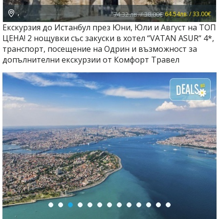
,
74.32 лв. / 38.00€
64.54лв. / 33.00€
Екскурзия до Истанбул през Юни, Юли и Август на ТОП
ЦЕНА! 2 нощувки със закуски в хотел “VATAN ASUR“ 4*,
транспорт, посещение на Одрин и възможност за
допълнителни екскурзии от Комфорт Травел