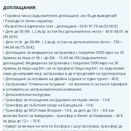
ДОПЛАЩАНИЯ:
• Горивна такса (задължително доплащане, ако бъде въведена)!!!
• Разходи от личен характер;
• Възрастен в единична стая – доплащане - 50 €/ 97.79 лв (50.00 €);
• Дете до 05.99г. с 2 възр. в стая без допълнително легло – 45 €/ 88.01 лв
(45.00 €);
• Дете от 6г. до 09.99г. с 2 възр. в стая на допълнително легло – 75€ /
146.69 лв (75.00 €);
• Доплащане за медицинска застраховка с покритие 5000 евро на ЗК
Армеец за лица от 65 г. до 84г. - 15.64 лв./ €8 (задължително
доплащане). Медицинска застраховка с покритие 5000 евро на ЗК
Армеец за лица над 84 г. не се предлага! Лица над 84 г. се задължават
сами да направят мед. застраховка и да я представят на туроператора.
• Доплащане за ползване на двойна седалка от един турист – 40 €;
• Застраховка "Отмяна на пътуване" - по желание и съгласно тарифите
и условията на застрахователната компания;
• Допълнителни екскурзии:
• Трансфер за посещение на Църквата на първо число – 10 €;
• Трансфер до съботния пазар на Бакъркьой – 10 €;
• Трансфер до МОЛ Аква Флория – 10 €, за дете до 10 г. – 8 € (не
включва билет за Аквариума – трансфер и билет за Аквариума – 45 €,
за деца до 12 г. – 35 €;
• Куверт за вечеря на яхта по Босфора с шоу програма, трансфер до