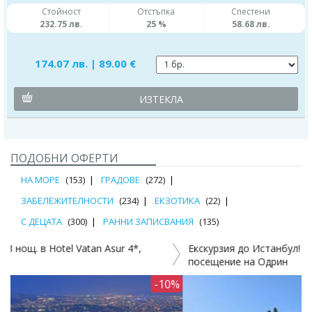
Стойност
Отстъпка
Спестени
232.75 лв.
25 %
58.68 лв.
174.07 лв. | 89.00 €
ИЗТЕКЛА
ПОДОБНИ ОФЕРТИ
НА МОРЕ
(153)
ГРАДОВЕ
(272)
ЗАБЕЛЕЖИТЕЛНОСТИ
(234)
ЕКЗОТИКА
(22)
С ДЕЦАТА
(300)
РАННИ ЗАПИСВАНИЯ
(135)
Екскурзия до Истанбул! 3 нощувки, закуски, транспорт и
Е
посещение на Одрин
0%
-12%