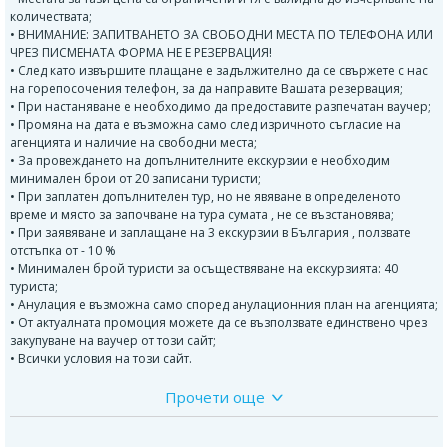
количествата;
• ВНИМАНИЕ: ЗАПИТВАНЕТО ЗА СВОБОДНИ МЕСТА ПО ТЕЛЕФОНА ИЛИ
ЧРЕЗ ПИСМЕНАТА ФОРМА НЕ Е РЕЗЕРВАЦИЯ!
• След като извършите плащане е задължително да се свържете с нас
на горепосочения телефон, за да направите Вашата резервация;
• При настаняване е необходимо да предоставите разпечатан ваучер;
• Промяна на дата е възможна само след изричното съгласие на
агенцията и наличие на свободни места;
• За провеждането на допълнителните екскурзии е необходим
минимален брои от 20 записани туристи;
• При заплатен допълнителен тур, но не явяване в определеното
време и място за започване на тура сумата , не се възстановява;
• При заявяване и заплащане на 3 екскурзии в България , ползвате
отстъпка от - 10 %
• Минимален брой туристи за осъществяване на екскурзията: 40
туриста;
• Анулация е възможна само според анулационния план на агенцията;
• От актуалната промоция можете да се възползвате единствено чрез
закупуване на ваучер от този сайт;
• Всички условия на този сайт.
Прочети още
ПРОГРАМА: