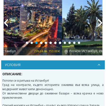
Previous
Next
Регион Истанбул, Истанбул
 €
212.99 лв. 108.90 €
УСЛОВИЯ
ОПИСАНИЕ:
Потопи се в ритъма на Истанбул!
Град на контрасти, където историята оживява във всяка улица, а
модерният живот кипи денонощно.
От величествени дворци до оживени базари – всяка крачка е ново
приключение.
Открий магията на Истанбул – градът, където Изтокът среща Запада.