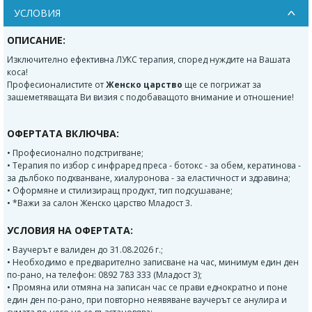
УСЛОВИЯ
ОПИСАНИЕ:
Изключително ефективна ЛУКС терапия, според нуждите на Вашата
коса!
Професионалистите от
Женско царство
ще се погрижат за
зашеметяващата Ви визия с подобаващото внимание и отношение!
ОФЕРТАТА ВКЛЮЧВА:
• Професионално подстригване;
• Терапия по избор с инфраред преса - ботокс - за обем, кератинова -
за дълбоко подхванване, хиалуронова - за еластичност и здравина;
• Оформяне и стилизиращ продукт, тип подсушаване;
• *Важи за салон Женско царство Младост 3.
УСЛОВИЯ НА ОФЕРТАТА:
• Ваучерът е валиден до 31.08.2026 г.;
• Необходимо е предварително записване на час, минимум един ден
по-рано, на телефон: 0892 783 333 (Младост 3);
• Промяна или отмяна на записан час се прави еднократно и поне
един ден по-рано, при повторно неявяване ваучерът се анулира и