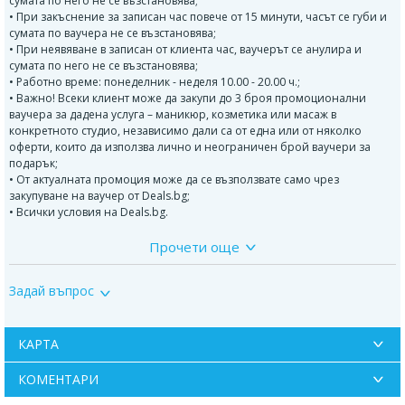
сумата по него не се възстановява;
• При закъснение за записан час повече от 15 минути, часът се губи и
сумата по ваучера не се възстановява;
• При неявяване в записан от клиента час, ваучерът се анулира и
сумата по него не се възстановява;
• Работно време: понеделник - неделя 10.00 - 20.00 ч.;
• Важно! Всеки клиент може да закупи до 3 броя промоционални
ваучера за дадена услуга – маникюр, козметика или масаж в
конкретното студио, независимо дали са от една или от няколко
оферти, които да използва лично и неограничен брой ваучери за
подарък;
• От актуалната промоция може да се възползвате само чрез
закупуване на ваучер от Deals.bg;
• Всички условия на Deals.bg.
Прочети още
Професионалистите от Салон Женско Царство ще се погрижат за
Вашия безупречен вид!
Салонът предлага ексцентрични решения за Вашия стил, прическа и
Задай въпрос
маникюр!
В салона работят фризьори, маникюристки, козметички и масажисти.
КАРТА
В салон за красота Женско царство можете да ползвате
следните услуги:
КОМЕНТАРИ
· Всички видове фризьорски услуги