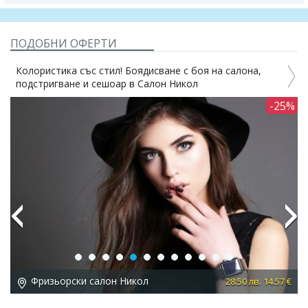
ПОДОБНИ ОФЕРТИ
Колористика със стил! Боядисване с боя на салона,
подстригване и сешоар в Салон Никол
9%
-25%
Previous
Next
Фризьорски салон Никол
 €
28.50 лв. 14.57 €