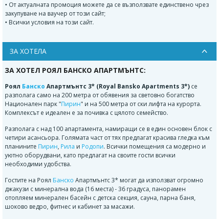
• От актуалната промоция можете да се възползвате единствено чрез
закупуване на ваучер от този сайт;
• Всички условия на този сайт.
ЗА ХОТЕЛА
ЗА ХОТЕЛ РОЯЛ БАНСКО АПАРТМЪНТС:
Роял
Банско
Апартмънтс 3* (Royal Bansko Apartments 3*)
се
разполага само на 200 метра от обявения за световно богатство
Национален парк "
Пирин
" и на 500 метра от ски лифта на курорта.
Комплексът е идеален е за почивка с цялото семейство.
Разполага с над 100 апартамента, намиращи се в един основен блок с
четири асансьора. Голямата част от тях предлагат красива гледка към
планините
Пирин
,
Рила
и
Родопи
. Всички помещения са модерно и
уютно оборудвани, като предлагат на своите гости всички
необходими удобства.
Гостите на Роял
Банско
Апартмънтс 3* могат да използват огромно
джакузи с минерална вода (16 места) - 36 градуса, панорамен
отопляем минерален басейн с детска секция, сауна, парна баня,
шоково ведро, фитнес и кабинет за масажи.