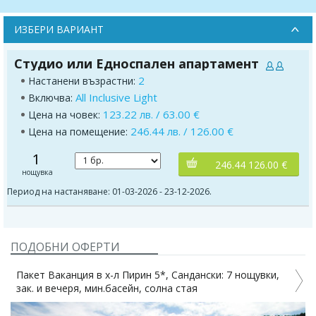
ИЗБЕРИ ВАРИАНТ
Студио или Едноспален апартамент
2
Настанени възрастни:
All Inclusive Light
Включва:
123.22 лв. / 63.00 €
Цена на човек:
246.44 лв. / 126.00 €
Цена на помещение:
1
246.44 126.00 €
нощувка
Период на настаняване: 01-03-2026 - 23-12-2026.
ПОДОБНИ ОФЕРТИ
Пакет Ваканция в х-л Пирин 5*, Сандански: 7 нощувки,
0
зак. и вечеря, мин.басейн, солна стая