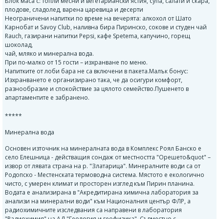
Блок маса с: топли месни и вегетариански ястия, супа, салати и скара,
плодове, сладолед, варена царевица и десерти
Неограничени напитки по време на вечерята: алкохол от Шато
Карнобат и Savoy Club, наливна бира Пиринско, сокове и студен чай
Rauch, газирани напитки Pepsi, кафе Spetema, капучино, горещ
шоколад,
чай, мляко и минерална вода.
При по-малко от 15 гости – изхранване по меню.
Напитките от лоби бара не са включени в пакета.Малък бонус:
Изхранването е организирано така, че да осигури комфорт,
разнообразие и спокойствие за цялото семейство.Пушенето в
апартаментите е забранено.
*****
Минерална вода
Основен източник на минералната вода в Комплекс Роял Банско е
село Елешница - действащия сондаж от местността "Орешето&quot" –
извор от лявата страна на р. "Златарица". Минералните води са от
Родопско - Местенската термоводна система. Мястото е екологично
чисто, с умерен климат и просторен изглед към Пирин планина.
Водата е анализирана в "Акредитирана химична лаборатория за
анализи на минерални води" към Националния център ФЛР, а
радиохимичните изследвания са направени в лаборатория
"Радиохимия" на АД "Геология и геофизика". Съвместно с