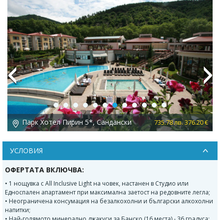
Previous
Next
Парк Хотел Пирин 5*, Сандански
 €
735.78 лв. 376.20 €
УСЛОВИЯ
ОФЕРТАТА ВКЛЮЧВА:
• 1 нощувка с All Inclusive Light на човек, настанен в Студио или
Едноспален апартамент при максимална заетост на редовните легла;
• Неограничена консумация на безалкохолни и български алкохолни
напитки;
• Най-голямото минерално джакуси за Банско (16 места) - 36 градуса;