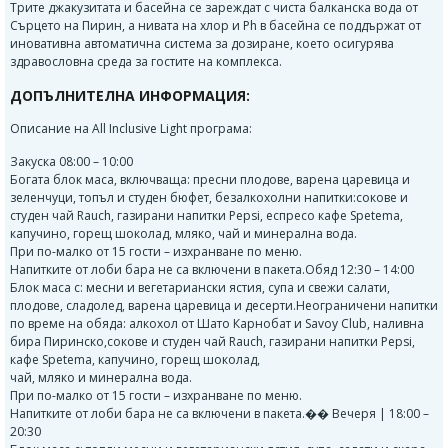
Трите джакузитата и басейна се зареждат с чиста балканска вода от
Сърцето на Пирин, а нивата на хлор и Ph в басейна се поддържат от
иновативна автоматична система за дозиране, което осигурява
здравословна среда за гостите на комплекса.
ДОПЪЛНИТЕЛНА ИНФОРМАЦИЯ:
Описание на All Inclusive Light програма:
Закуска 08:00 – 10:00
Богата блок маса, включваща: пресни плодове, варена царевица и
зеленчуци, топъл и студен бюфет, безалкохолни напитки:сокове и
студен чай Rauch, газирани напитки Pepsi, еспресо кафе Spetema,
капучино, горещ шоколад, мляко, чай и минерална вода.
При по-малко от 15 гости – изхранване по меню.
Напитките от лоби бара не са включени в пакета.Обяд 12:30 – 14:00
Блок маса с: месни и вегетариански ястия, супа и свежи салати,
плодове, сладолед, варена царевица и десерти.Неограничени напитки
по време на обяда: алкохол от Шато Карнобат и Savoy Club, наливна
бира Пиринско,сокове и студен чай Rauch, газирани напитки Pepsi,
кафе Spetema, капучино, горещ шоколад,
чай, мляко и минерална вода.
При по-малко от 15 гости – изхранване по меню.
Напитките от лоби бара не са включени в пакета.��️ Вечеря | 18:00 –
20:30