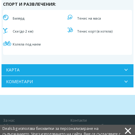
СПОРТ И РАЗВЛЕЧЕНИЯ:
Билярд
Тенис на маса
Ски (до 2 км)
Тенис корт (в хотела)
Колела под наем
КАРТА
КОМЕНТАРИ
За нас
Контакти
×
Общи условия
Защита на потребителя
Deals.bg използва бисквитки за персонализиране на
Политика за лични данни
Бисквитки
съдържанието. Чрез използването на сайта, Вие се съгласявате с