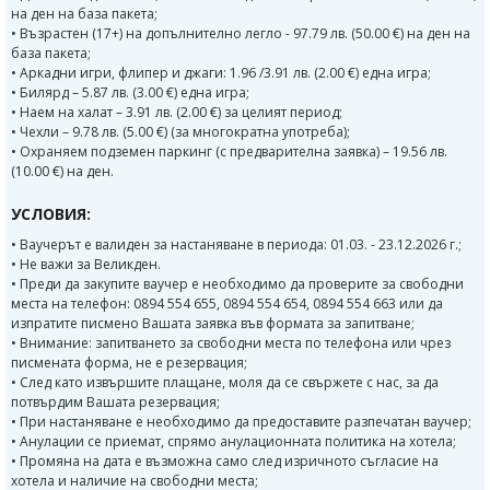
на ден на база пакета;
• Възрастен (17+) на допълнително легло - 97.79 лв. (50.00 €) на ден на
база пакета;
• Аркадни игри, флипер и джаги: 1.96 /3.91 лв. (2.00 €) една игра;
• Билярд – 5.87 лв. (3.00 €) една игра;
• Наем на халат – 3.91 лв. (2.00 €) за целият период;
• Чехли – 9.78 лв. (5.00 €) (за многократна употреба);
• Охраняем подземен паркинг (с предварителна заявка) – 19.56 лв.
(10.00 €) на ден.
УСЛОВИЯ:
• Ваучерът е валиден за настаняване в периода: 01.03. - 23.12.2026 г.;
• Не важи за Великден.
• Преди да закупите ваучер е необходимо да проверите за свободни
места на телефон: 0894 554 655, 0894 554 654, 0894 554 663 или да
изпратите писмено Вашата заявка във формата за запитване;
• Внимание: запитването за свободни места по телефона или чрез
писмената форма, не е резервация;
• След като извършите плащане, моля да се свържете с нас, за да
потвърдим Вашата резервация;
• При настаняване е необходимо да предоставите разпечатан ваучер;
• Анулации се приемат, спрямо анулационната политика на хотела;
• Промяна на дата е възможна само след изричното съгласие на
хотела и наличие на свободни места;