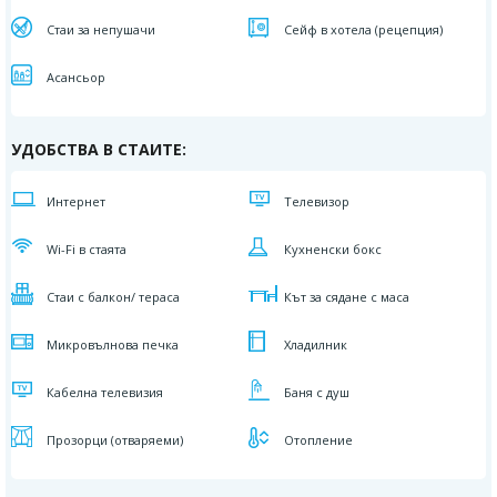
Стаи за непушачи
Сейф в хотела (рецепция)
Асансьор
УДОБСТВА В СТАИТЕ:
Интернет
Телевизор
Wi-Fi в стаята
Кухненски бокс
Стаи с балкон/ тераса
Кът за сядане с маса
Микровълнова печка
Хладилник
Кабелна телевизия
Баня с душ
Прозорци (отваряеми)
Отопление