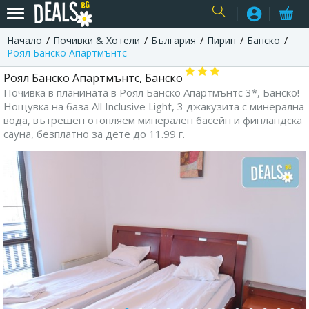
Начало
Почивки & Хотели
България
Пирин
Банско
USER
Роял Банско Апартмънтс
Роял Банско Апартмънтс, Банско
Почивка в планината в Роял Банско Апартмънтс 3*, Банско!
Нощувка на база All Inclusive Light, 3 джакузита с минерална
вода, вътрешен отопляем минерален басейн и финландска
сауна, безплатно за дете до 11.99 г.