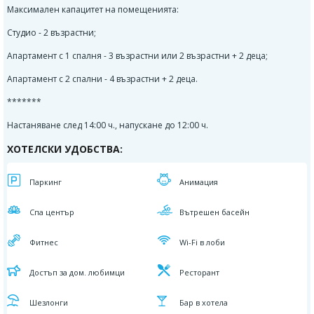
Максимален капацитет на помещенията:
Студио - 2 възрастни;
Апартамент с 1 спалня - 3 възрастни или 2 възрастни + 2 деца;
Апартамент с 2 спални - 4 възрастни + 2 деца.
*******
Настаняване след 14:00 ч., напускане до 12:00 ч.
ХОТЕЛСКИ УДОБСТВА:
Паркинг
Aнимация
Спа център
Вътрешен басейн
Фитнес
Wi-Fi в лоби
Достъп за дом. любимци
Ресторант
Шезлонги
Бар в хотела