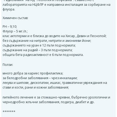
лабораторията на НЦФЛР е направена инсталация за сорбиране на
флуора.
Химичен състав:
PH – 9,10;
Флуор – 5 мг./л.;
клас актотерми и е близка до водите на Хисар, Девин и Песнопой;
без съдържание на нитрати, нитрити и амониеви йони;
съдържанието на уран е 12 пъти под нормата;
съдържание на радий – 3 пъти под нормата;
общата бета радиоактивност е 6 пъти под нормата.
Ползи:
много добра за кариес профилактика;
за белодробни заболявания – чрез инхалации;
лекува и шипове, дископатии, ишиас, травматични увреждания на
стави и кости, рани и кожни заболявания;
питейното лечение е за стомашно-чревни, бъбречно урологични и
чернодробно жлъчни заболявания, подагра, диабет и др.
*******