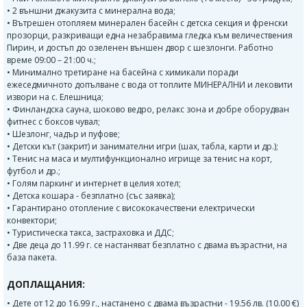
• 2 външни джакузита с минерална вода;
• Вътрешен отопляем минерален басейн с детска секция и френски
прозорци, разкриващи една незабравима гледка към величествения
Пирин, и достъп до озеленен външен двор с шезлонги. Работно
време 09:00 – 21:00 ч.;
• Минимално третиране на басейна с химикали поради
ежеседмичното допълване с вода от топлите МИНЕРАЛНИ и лековити
извори на с. Елешница;
• Финландска сауна, шоково ведро, релакс зона и добре оборудван
фитнес с боксов чувал;
• Шезлонг, чадър и пуфове;
• Детски кът (закрит) и занимателни игри (шах, табла, карти и др.);
• Тенис на маса и мултифункционално игрище за тенис на корт,
футбол и др.;
• Голям паркинг и интернет в целия хотел;
• Детска кошара - безплатно (със заявка);
• Гарантирано отопление с висококачествени електрически
конвектори;
• Туристическа такса, застраховка и ДДС;
• Две деца до 11.99 г. се настаняват безплатно с двама възрастни, на
база пакета.
ДОПЛАЩАНИЯ:
• Дете от 12 до 16.99 г., настанено с двама възрастни - 19.56 лв. (10.00 €)