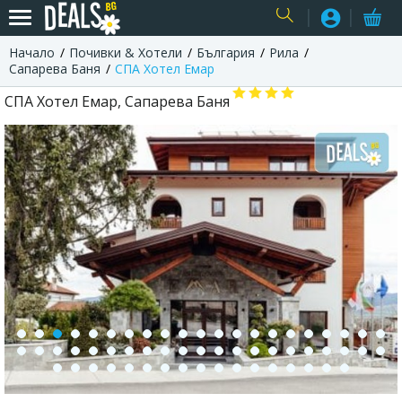
Начало
Почивки & Хотели
България
Рила
USER
Сапарева Баня
СПА Хотел Емар
СПА Хотел Емар, Сапарева Баня