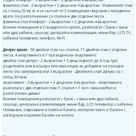
фамилна стая - 2 възрастни + 2 деца или 4 възрастни - Фамилните стаи
са с площ 35 кв. м. и се състоят от 2 помещения свързани с междинна
врата. На разположение са спалня и две отделни легла
фамилна стая Комфорт - 2 възрастни + 2 деца или 4 възрастни
Всички помещения в Стандартното крило, разполагат с бани с вана
или душ кабина, сешоар, централна климатизация, мини бар, LCD TV,
кабелна телевизия, телефон, Wi-Fi.
Делукс крило
- 38 двойни стаи със спалня, 17 двойни стаи с отделни
легла, 4 апартамента и 1 президентски апартамент:
двойна стая делукс - 2 възрастни + 2 деца (едното до 6 год. при
родителите или в кошара или има опция за добавяне на походно
легло (по запитване)) или 3 възрастни - Двойните стаи Делукс са с
площ 30 кв.м.
апартамент - 2 възрастни + 2 деца или 4 възрастни - апартамента
разполага с две отделни стаи /1 спалня + 1 хол с мека мебел и
разтегателен диван/
Всички помещения разполагат с баня – с вана или душ кабина,
сешоар, централна климатизация, мини бар, LCD телевизор с кабелна
телевизия, озвучаване в стаята и банята, интернет както и балкон с
изглед към открития басейн на хотела.