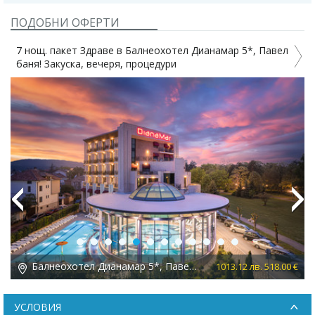
ПОДОБНИ ОФЕРТИ
7 нощ. пакет Здраве в Балнеохотел Дианамар 5*, Павел
баня! Закуска, вечеря, процедури
Previous
Next
Балнеохотел Дианамар 5*, Павел баня
 €
1013.12 лв. 518.00 €
УСЛОВИЯ