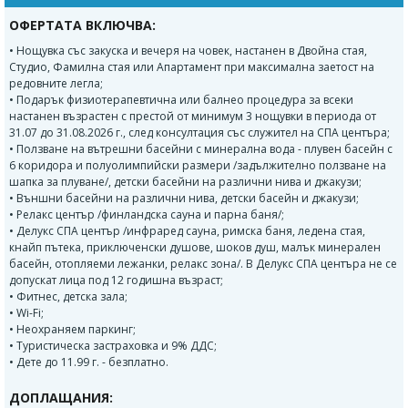
ОФЕРТАТА ВКЛЮЧВА:
• Нощувка със закуска и вечеря на човек, настанен в Двойна стая,
Студио, Фамилна стая или Апартамент при максимална заетост на
редовните легла;
• Подарък физиотерапевтична или балнео процедура за всеки
настанен възрастен с престой от минимум 3 нощувки в периода от
31.07 до 31.08.2026 г., след консултация със служител на СПА центъра;
• Ползване на вътрешни басейни с минерална вода - плувен басейн с
6 коридора и полуолимпийски размери /задължително ползване на
шапка за плуване/, детски басейни на различни нива и джакузи;
• Външни басейни на различни нива, детски басейн и джакузи;
• Релакс център /финландска сауна и парна баня/;
• Делукс СПА център /инфраред сауна, римска баня, ледена стая,
кнайп пътека, приключенски душове, шоков душ, малък минерален
басейн, отопляеми лежанки, релакс зона/. В Делукс СПА центъра не се
допускат лица под 12 годишна възраст;
• Фитнес, детска зала;
• Wi-Fi;
• Неохраняем паркинг;
• Туристическа застраховка и 9% ДДС;
• Дете до 11.99 г. - безплатно.
ДОПЛАЩАНИЯ: