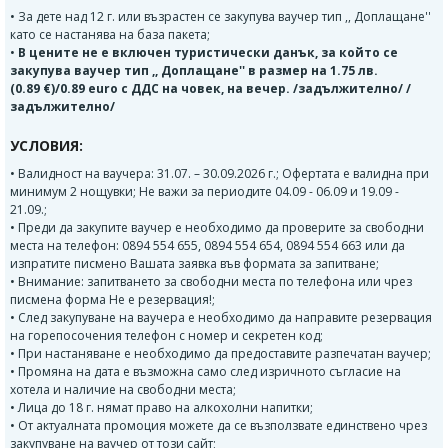
• За дете над 12 г. или възрастен се закупува ваучер тип ,, Доплащане''
като се настанява на база пакета;
•
В цените не е включен туристически данък, за който се
закупува ваучер тип ,, Доплащане'' в размер на 1.75 лв.
(0.89 €)/0.89 euro с ДДС на човек, на вечер. /задължително/ /
задължително/
УСЛОВИЯ:
• Валидност на ваучера: 31.07. – 30.09.2026 г.; Офертата е валидна при
минимум 2 нощувки; Не важи за периодите 04.09 - 06.09 и 19.09 -
21.09.;
• Преди да закупите ваучер е необходимо да проверите за свободни
места на телефон: 0894 554 655, 0894 554 654, 0894 554 663 или да
изпратите писмено Вашата заявка във формата за запитване;
• Внимание: запитването за свободни места по телефона или чрез
писмена форма Не е резервация!;
• След закупуване на ваучера е необходимо да направите резервация
на горепосочения телефон с номер и секретен код;
• При настаняване е необходимо да предоставите разпечатан ваучер;
• Промяна на дата е възможна само след изричното съгласие на
хотела и наличие на свободни места;
• Лица до 18 г. нямат право на алкохолни напитки;
• От актуалната промоция можете да се възползвате единствено чрез
закупуване на ваучер от този сайт;