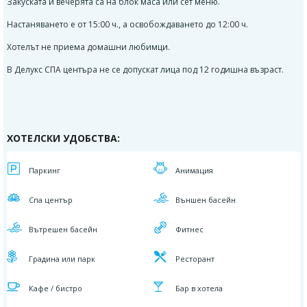
Закуската и вечерята са на блок маса или сет меню.
Настаняването е от 15:00 ч., а освобождаването до 12:00 ч.
Хотелът не приема домашни любимци.
В Делукс СПА центъра не се допускат лица под 12 годишна възраст.
ХОТЕЛСКИ УДОБСТВА:
Паркинг
Aнимация
Спа център
Външен басейн
Вътрешен басейн
Фитнес
Градина или парк
Ресторант
Кафе / бистро
Бар в хотела