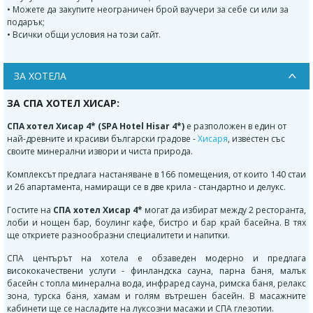
• Можете да закупите неограничен брой ваучери за себе си или за
подарък;
• Всички общи условия на този сайт.
ЗА ХОТЕЛА
ЗА СПА ХОТЕЛ ХИСАР:
СПА хотел Хисар 4* (SPA Hotel Hisar 4*)
е разположен в един от
най-древните и красиви български градове -
Хисаря
, известен със
своите минерални извори и чиста природа.
Комплексът предлага настаняване в 166 помещения, от които 140 стаи
и 26 апартамента, намиращи се в две крила - стандартно и делукс.
Гостите на
СПА хотел Хисар 4*
могат да избират между 2 ресторанта,
лоби и нощен бар, боулинг кафе, бистро и бар край басейна. В тях
ще откриете разнообразни специалитети и напитки.
СПА центърът на хотела е обзаведен модерно и предлага
висококачествени услуги - финландска сауна, парна баня, малък
басейн с топла минерална вода, инфраред сауна, римска баня, релакс
зона, турска баня, хамам и голям вътрешен басейн. В масажните
кабинети ще се насладите на луксозни масажи и СПА глезотии.