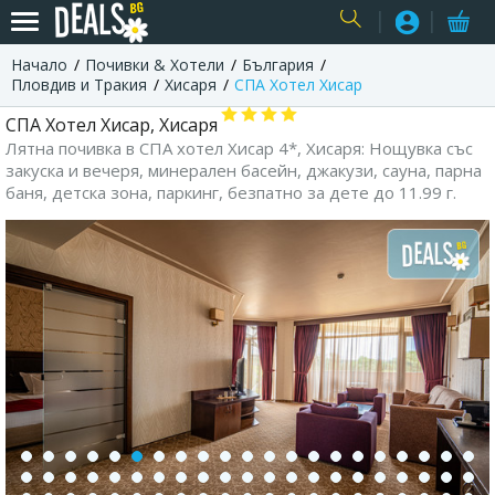
Начало
Почивки & Хотели
България
USER
Пловдив и Тракия
Хисаря
СПА Хотел Хисар
СПА Хотел Хисар, Хисаря
Лятна почивка в СПА хотел Хисар 4*, Хисаря: Нощувка със
закуска и вечеря, минерален басейн, джакузи, сауна, парна
баня, детска зона, паркинг, безпатно за дете до 11.99 г.