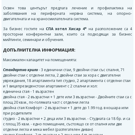
Освен това центърът предлага лечение и профилактика на
заболявания на периферната нервна система, на опорно-
двигателната и на храносмилателната система.
За бизнес гостите на
СПА хотел Хисар 4*
на разположение са 4
просторни конферентни зали, които са подходящи за бизнес
мийтинги, семинари и обучения.
ДОПЪЛНИТЕЛНА ИНФОРМАЦИЯ:
Максимален капацитет на помещенията:
Стандартно крило
- 3 единични стаи, 9 двойни стаи със спалня, 71
двойни стаи с отделни легла, 2 двойни стаи за хора с двигателни
увреждания, 18 апартамента тип студио, 2 апартамента с отделни стаи
и 1 вицепрезиденстски апартамент с 2 спални и хол:
единична стая - 1 възрастен
двойна стая - 2 възрастни + 1 дете или 3 възрастни - Двойните стаи са с
площ 20 кв.м., по-голямата част с отделни легла
двойна стая Комфорт - 2 възрастни + 1 дете до 1.99 год. в кошара или
при родителите
студио - 2 възрастни + 2 деца или 3 възрастни. - Студиата са 18 бр. и са
с площ 35 кв.м. - едно помещение, състоящо се от спалня или две
отделни легла и мека мебел (разтегателен диван)
студио Комфорт - 2 възрастни + 2 деца или 4 възрастни