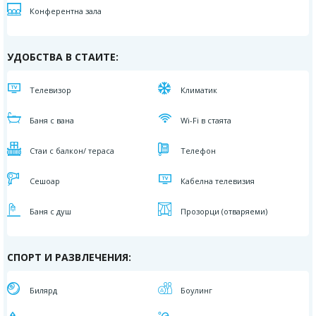
Конферентна зала
УДОБСТВА В СТАИТЕ:
Телевизор
Климатик
Баня с вана
Wi-Fi в стаята
Стаи с балкон/ тераса
Телефон
Сешоар
Кабелна телевизия
Баня с душ
Прозорци (отваряеми)
СПОРТ И РАЗВЛЕЧЕНИЯ:
Билярд
Боулинг