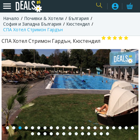
Начало
Почивки & Хотели
България
USER
София и Западна България
Кюстендил
СПА Хотел Стримон Гардън
СПА Хотел Стримон Гардън, Кюстендил