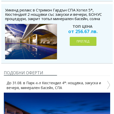
Уикенд релакс в Стримон Гардън СПА Хотел 5*,
Кюстендил! 2 нощувки със закуски и вечери, БОНУС
процедури, закрит топъл минерален басейн, солна
стая, SPA & Wellness център, безплатно за дете до 5.99
ТОП ЦЕНА
г.
от 256.67 лв.
ПРЕГЛЕД
ПОДОБНИ ОФЕРТИ
До 31.08. в Парк-х-л Кюстендил 4*: нощувка, закуска и
вечеря, минерален басейн, СПА