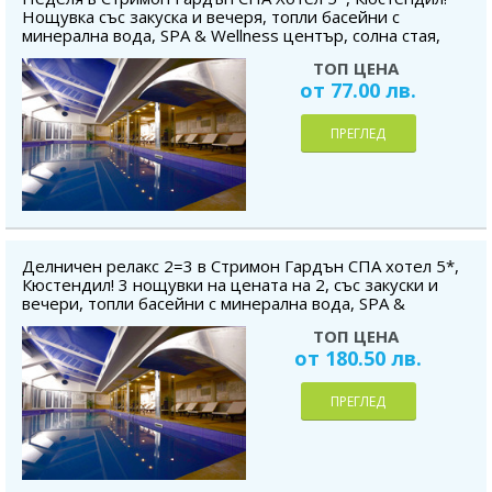
Нощувка със закуска и вечеря, топли басейни с
минерална вода, SPA & Wellness център, солна стая,
безплатно за дете до 5.99 г.
ТОП ЦЕНА
от 77.00 лв.
ПРЕГЛЕД
Делничен релакс 2=3 в Стримон Гардън СПА хотел 5*,
Кюстендил! 3 нощувки на цената на 2, със закуски и
вечери, топли басейни с минерална вода, SPA &
Wellness център, солна стая, безплатно за дете до 5.99
ТОП ЦЕНА
г.
от 180.50 лв.
ПРЕГЛЕД