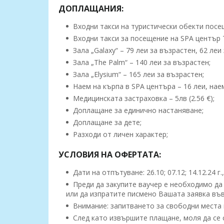
ДОПЛАЩАНИЯ:
Входни такси на туристически обекти посе
Входни такси за посещение на SPA център Т
Зала „Galaxy“ – 79 леи за възрастен, 62 леи 
Зала „The Palm“ – 140 леи за възрастен;
Зала „Elysium“ – 165 леи за възрастен;
Наем на кърпа в SPA центъра – 16 леи, наем
Медицинската застраховка – 5лв (2.56 €);
Доплащане за единично настаняване;
Доплащане за дете;
Разходи от личен характер;
УСЛОВИЯ НА ОФЕРТАТА:
Дати на отпътуване: 26.10; 07.12; 14.12.24 г
Преди да закупите ваучер е необходимо да 
или да изпратите писмено Вашата заявка във
Внимание: запитването за свободни места 
След като извършите плащане, моля да се с