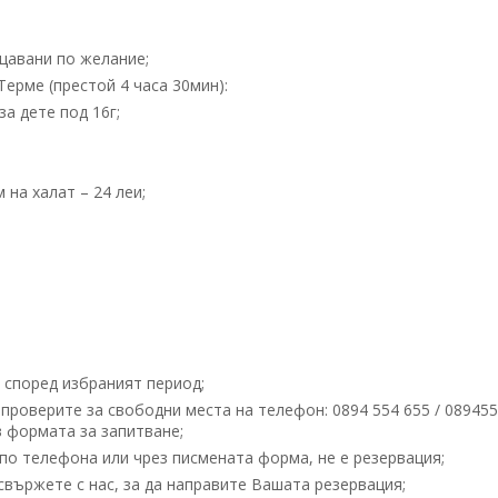
щавани по желание;
ерме (престой 4 часа 30мин):
за дете под 16г;
 на халат – 24 леи;
., според избраният период;
проверите за свободни места на телефон: 0894 554 655 / 08945
 формата за запитване;
по телефона или чрез писмената форма, не е резервация;
вържете с нас, за да направите Вашата резервация;