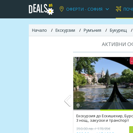
ОФЕРТИ - СОФИЯ
ПОЧ
Начало
Екскурзии
Румъния
Букурещ
АКТИВНИ ОФ
,
Екскурзия до Ескишехир, Бурс
3 нощ., закуски и транспорт
Previous
350.00 лв. / 178.95€