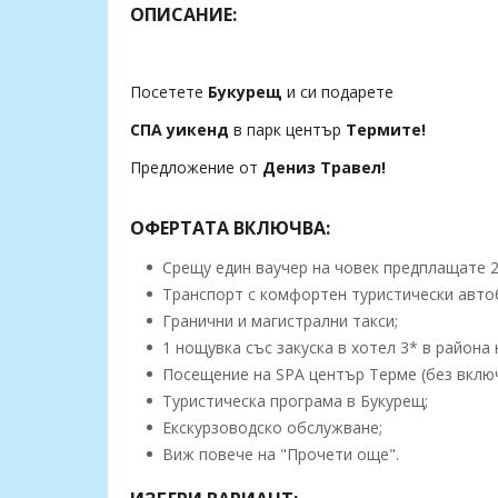
ОПИСАНИЕ:
Посетете
Букурещ
и си подарете
СПА уикенд
в парк център
Термите!
Предложение от
Дениз Травел!
ОФЕРТАТА ВКЛЮЧВА:
Срещу един ваучер на човек предплащате 20.0
Транспорт с комфортен туристически авто
Гранични и магистрални такси;
1 нощувка със закуска в хотел 3* в района 
Посещение на SPA център Терме (без включ
Туристическа програма в Букурещ;
Екскурзоводско обслужване;
Виж повече на "Прочети още".