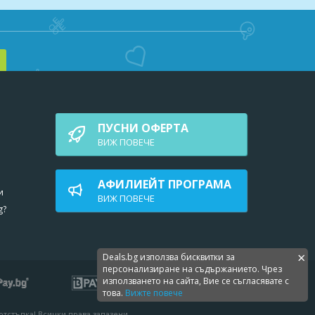
рзалки
сейн с
 около
арта
ПУСНИ ОФЕРТА
ВИЖ ПОВEЧЕ
АФИЛИЕЙТ ПРОГРАМА
и
лиден
ВИЖ ПОВEЧЕ
g?
×
Deals.bg използва бисквитки за
персонализиране на съдържанието. Чрез
използването на сайта, Вие се съгласявате с
това.
Вижте повече
 отстъпка! Всички права запазени.