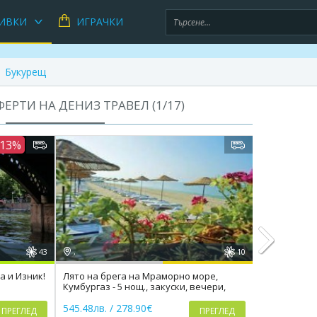
ИВКИ
ИГРАЧКИ
Букурещ
ЕРТИ НА ДЕНИЗ ТРАВЕЛ (
1
/
17
)
-13%
43
,
10
,
а и Изник!
Лято на брега на Мраморно море,
Екскурзия д
Кумбургаз - 5 нощ., закуски, вечери,
нощ., закус
Next
транспорт
545.48лв. / 278.90€
1380.90лв. 
ПРЕГЛЕД
ПРЕГЛЕД