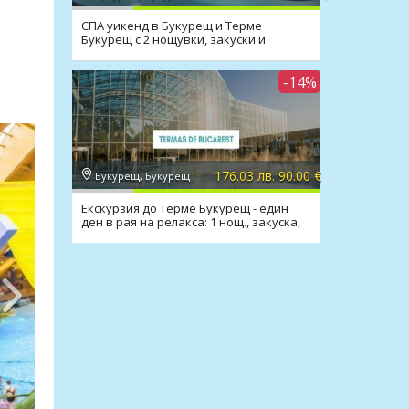
СПА уикенд в Букурещ и Терме
Букурещ с 2 нощувки, закуски и
транспорт
-14%
176.03 лв. 90.00 €
Букурещ, Букурещ
Екскурзия до Терме Букурещ - един
ден в рая на релакса: 1 нощ., закуска,
транспорт