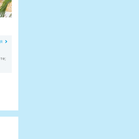
ИЯ
те;