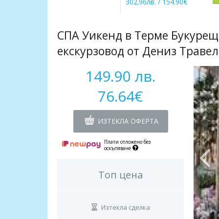
302.96лв. / 154.90€
СПА Уикенд в Терме Букурещ!
екскурзовод от Дениз Травел
149.90 лв.
76.64€
ИЗТЕКЛА ОФЕРТА
Плати отложено без
оскъпяване
Топ цена
Изтекла сделка