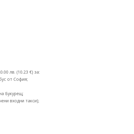
0 лв. (10.23 €) за:
бус от София;
на Букурещ;
ени входни такси);