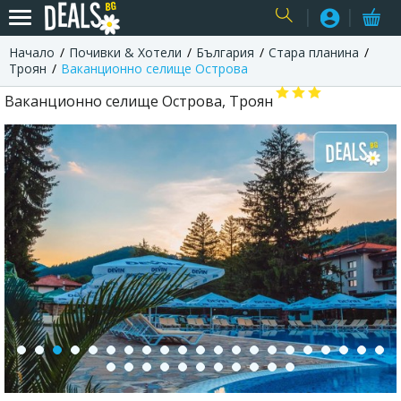
Начало
Почивки & Хотели
България
Стара планина
USER
Троян
Ваканционно селище Острова
Ваканционно селище Острова, Троян