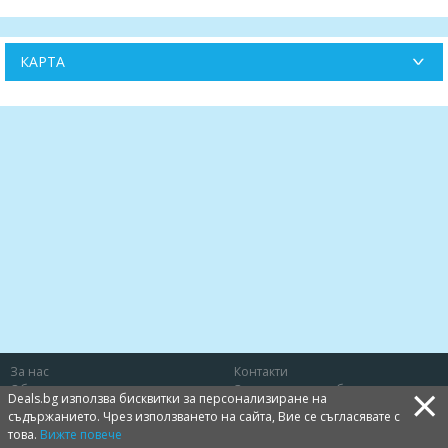
КАРТА
За нас
Контакти
×
Общи условия
Защита на потребителя
Deals.bg използва бисквитки за персонализиране на
Политика за лични данни
Бисквитки
съдържанието. Чрез използването на сайта, Вие се съгласявате с
това.
Вижте повече