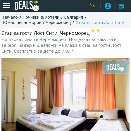
Начало
Почивки & Хотели
България
USER
Южно черноморие
Черноморец
Стаи за гости Лост Сити
Стаи за гости Лост Сити, Черноморец
На първа линия в Черноморец! Нощувка със закуска и
вечеря, чадър и шезлонги на плажа в стаи за гости Лост
Сити, безплатно за дете до 7.99 г.