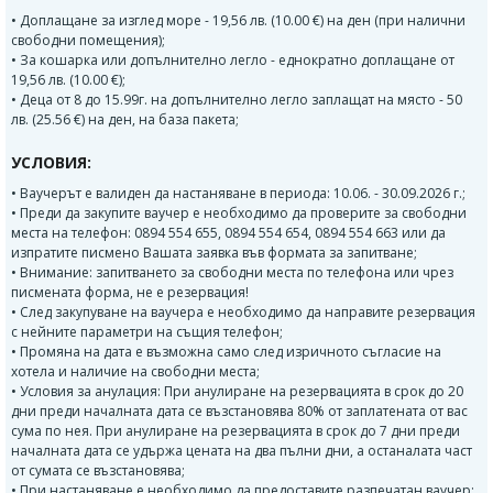
• Доплащане за изглед море - 19,56 лв. (10.00 €) на ден (при налични
свободни помещения);
• За кошарка или допълнително легло - еднократно доплащане от
19,56 лв. (10.00 €);
• Деца от 8 до 15.99г. на допълнително легло заплащат на място - 50
лв. (25.56 €) на ден, на база пакета;
УСЛОВИЯ:
• Ваучерът е валиден да настаняване в периода: 10.06. - 30.09.2026 г.;
• Преди да закупите ваучер е необходимо да проверите за свободни
места на телефон: 0894 554 655, 0894 554 654, 0894 554 663 или да
изпратите писмено Вашата заявка във формата за запитване;
• Внимание: запитването за свободни места по телефона или чрез
писмената форма, не е резервация!
• След закупуване на ваучера е необходимо да направите резервация
с нейните параметри на същия телефон;
• Промяна на дата е възможна само след изричното съгласие на
хотела и наличие на свободни места;
• Условия за анулация: При анулиране на резервацията в срок до 20
дни преди началната дата се възстановява 80% от заплатената от вас
сума по нея. При анулиране на резервацията в срок до 7 дни преди
началната дата се удържа цената на два пълни дни, а останалата част
от сумата се възстановява;
• При настаняване е необходимо да предоставите разпечатан ваучер;