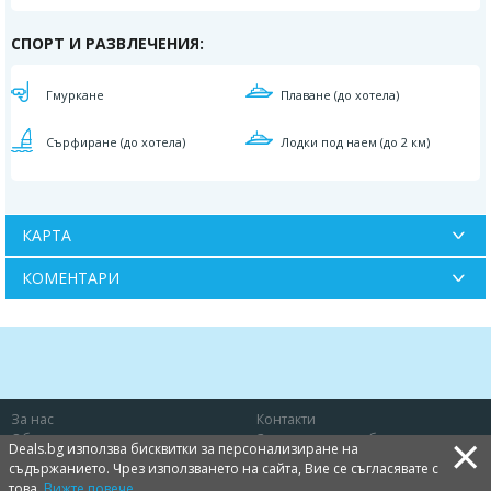
СПОРТ И РАЗВЛЕЧЕНИЯ:
Гмуркане
Плаване (до хотела)
Сърфиране (до хотела)
Лодки под наем (до 2 км)
КАРТА
КОМЕНТАРИ
За нас
Контакти
×
Общи условия
Защита на потребителя
Deals.bg използва бисквитки за персонализиране на
Политика за лични данни
Бисквитки
съдържанието. Чрез използването на сайта, Вие се съгласявате с
това.
Вижте повече