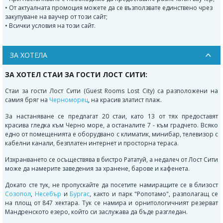
• От актуалната промоция можете да се възползвате единствено чрез
закупуване на ваучер от този сайт;
• Всички условия на този сайт.
ЗА ХОТЕЛА
ЗА ХОТЕЛ СТАИ ЗА ГОСТИ ЛОСТ СИТИ:
Стаи за гости Лост Сити (Guest Rooms Lost City) са разположени на
самия бряг на
Черноморец
, на красив златист плаж.
За настаняване се предлагат 20 стаи, като 13 от тях предоставят
красива гледка към Черно море, а останалите 7 - към градчето. Всяко
едно от помещенията е оборудвано с климатик, минибар, телевизор с
кабелни канали, безплатен интернет и просторна тераса.
Изхранването се осъществява в бистро Рататуй, а недалеч от Лост Сити
може да намерите заведения за хранене, барове и кафенета.
Докато сте тук, не пропускайте да посетите намиращите се в близост
Созопол
,
Несебър
и
Бургас
, както и парк "Ропотамо", разполагащ се
на площ от 847 хектара. Тук се намира и орнитологичният резерват
Мандренското езеро, който си заслужава да бъде разгледан.