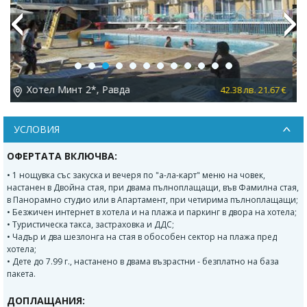
Previous
Next
Хотел Минт 2*, Равда
 €
68.45 лв. 35.00 €
УСЛОВИЯ
ОФЕРТАТА ВКЛЮЧВА:
• 1 нощувка със закуска и вечеря по "а-ла-карт" меню на човек,
настанен в Двойна стая, при двама пълноплащащи, във Фамилна стая,
в Панорамно студио или в Апартамент, при четирима пълноплащащи;
• Безжичен интернет в хотела и на плажа и паркинг в двора на хотела;
• Туристическа такса, застраховка и ДДС;
• Чадър и два шезлонга на стая в обособен сектор на плажа пред
хотела;
• Дете до 7.99 г., настанено в двама възрастни - безплатно на база
пакета.
ДОПЛАЩАНИЯ: