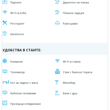
Паркинг
Директно на плажa
Wi-Fi в лоби
Плажни чадъри
Ресторант
Румсървиз
Шезлонги
УДОБСТВА В СТАИТЕ:
Климатик
Wi-Fi в стаята
Телевизор
Стаи с балкон/ тераса
Кът за сядане с маса
Минибар
Кабелна телевизия
Баня с душ
Прозорци (отваряеми)