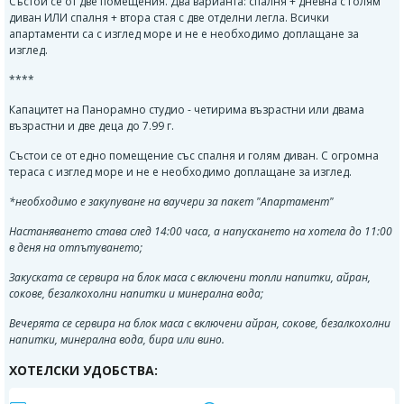
Състои се от две помещения. Два варианта: спалня + дневна с голям
диван ИЛИ спалня + втора стая с две отделни легла. Всички
апартаменти са с изглед море и не е необходимо доплащане за
изглед.
****
Капацитет на Панорамно студио - четирима възрастни или двама
възрастни и две деца до 7.99 г.
Състои се от едно помещение със спалня и голям диван. С огромна
тераса с изглед море и не е необходимо доплащане за изглед.
*необходимо е закупуване на ваучери за пакет "Апартамент"
Настаняването става след 14:00 часа, а напускането на хотела до 11:00
в деня на отпътуването;
Закуската се сервира на блок маса с включени топли напитки, айран,
сокове, безалкохолни напитки и минерална вода;
Вечерята се сервира на блок маса с включени айран, сокове, безалкохолни
напитки, минерална вода, бира или вино.
ХОТЕЛСКИ УДОБСТВА: