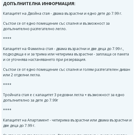
ДОПЪЛНИТЕЛНА ИНФОРМАЦИЯ:
Капацитет на Двойна стая - двама възрастни и едно дете до 7.99 г.
Състои се от едно помещение със спалня и възможност за
допълнително разтегателно легло.
****
Капацитет на Фамилна стая - двама възрастни и две деца до 7.99 г.,
подходяща е и за трима или четирима възрастни - заплаща се пакета
и се уточнява настаняването при резервация.
Състои се от едно помещение със спалня и голям разтегателен диван
или 2 отделни легла.
****
Тройната стая е с капацитет 3 редовни легла + възможност за едно
допълнително за дете до 7.99г
****
Капацитет на Апартамент - четирима възрастни или двама възрастни и
две деца до 7.99 г.