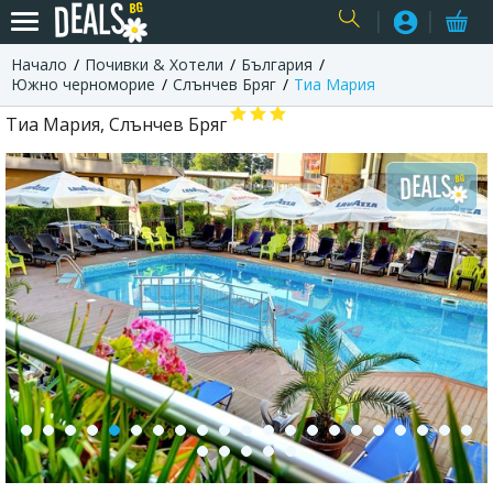
Начало
Почивки & Хотели
България
USER
Южно черноморие
Слънчев Бряг
Тиа Мария
Тиа Мария, Слънчев Бряг